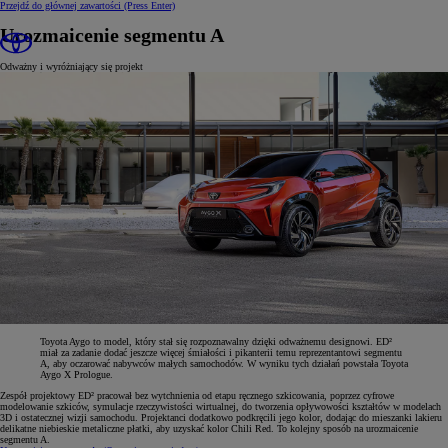
Przejdź do głównej zawartości
(Press Enter)
Urozmaicenie segmentu A
Odważny i wyróżniający się projekt
Toyota Aygo to model, który stał się rozpoznawalny dzięki odważnemu designowi. ED²
miał za zadanie dodać jeszcze więcej śmiałości i pikanterii temu reprezentantowi segmentu
A, aby oczarować nabywców małych samochodów. W wyniku tych działań powstała Toyota
Aygo X Prologue.
Zespół projektowy ED² pracował bez wytchnienia od etapu ręcznego szkicowania, poprzez cyfrowe
modelowanie szkiców, symulacje rzeczywistości wirtualnej, do tworzenia opływowości kształtów w modelach
3D i ostatecznej wizji samochodu. Projektanci dodatkowo podkręcili jego kolor, dodając do mieszanki lakieru
delikatne niebieskie metaliczne płatki, aby uzyskać kolor Chili Red. To kolejny sposób na urozmaicenie
segmentu A.