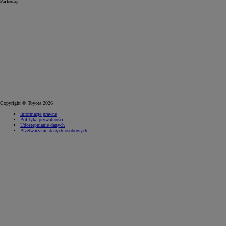
Partnerzy
Copyright © Toyota 2026
Informacje prawne
Polityka prywatności
Udostępnianie danych
Przetwarzanie danych osobowych