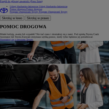
Przejdź do głównej zawartości
(Press Enter)
Usługi blacharsko-lakiernicze
Usługi blacharsko-lakiernicze
Pomoc drogowa
Pomoc drogowa
Program Ubezpieczeń Toyoty
Program Ubezpieczeń Toyoty
Skroluj w lewo
Skroluj w prawo
POMOC DROGOWA
Miałeś kolizję, awarię lub wypadek? Nie trać czasu i skontaktuj się z nami. Pod opieką Toyota Crash
Assistance lub Toyota Eurocare otrzymasz szybką pomoc, kiedy tylko będziesz jej potrzebować.
Skontaktuj się z serwisem Toyoty