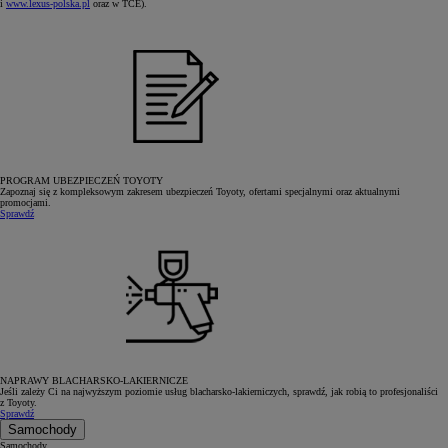
i
www.lexus-polska.pl
oraz w TCE).
PROGRAM UBEZPIECZEŃ TOYOTY
Zapoznaj się z kompleksowym zakresem ubezpieczeń Toyoty, ofertami specjalnymi oraz aktualnymi
promocjami.
Sprawdź
NAPRAWY BLACHARSKO-LAKIERNICZE
Jeśli zależy Ci na najwyższym poziomie usług blacharsko-lakierniczych, sprawdź, jak robią to profesjonaliści
z Toyoty.
Sprawdź
Samochody
Samochody