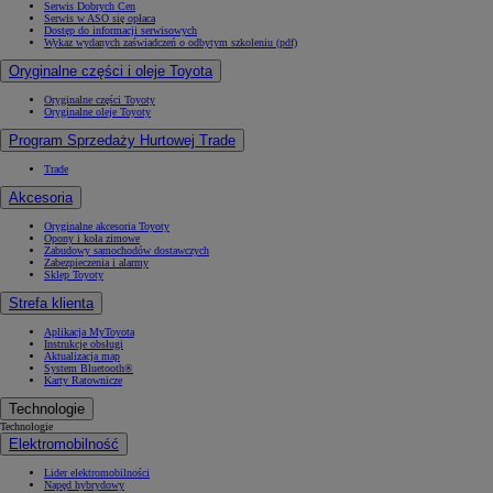
Serwis Dobrych Cen
Serwis w ASO się opłaca
Dostęp do informacji serwisowych
Wykaz wydanych zaświadczeń o odbytym szkoleniu (pdf)
Oryginalne części i oleje Toyota
Oryginalne części Toyoty
Oryginalne oleje Toyoty
Program Sprzedaży Hurtowej Trade
Trade
Akcesoria
Oryginalne akcesoria Toyoty
Opony i koła zimowe
Zabudowy samochodów dostawczych
Zabezpieczenia i alarmy
Sklep Toyoty
Strefa klienta
Aplikacja MyToyota
Instrukcje obsługi
Aktualizacja map
System Bluetooth®
Karty Ratownicze
Technologie
Technologie
Elektromobilność
Lider elektromobilności
Napęd hybrydowy