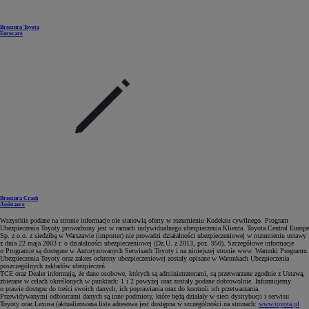
Broszura Toyota
Eurocare
Broszura Crash
Assistance
Wszystkie podane na stronie informacje nie stanowią oferty w rozumieniu Kodeksu cywilnego. Program
Ubezpieczenia Toyoty prowadzony jest w ramach indywidualnego ubezpieczenia Klienta. Toyota Central Europe
Sp. z o.o. z siedzibą w Warszawie (importer) nie prowadzi działalności ubezpieczeniowej w rozumieniu ustawy
z dnia 22 maja 2003 r. o działalności ubezpieczeniowej (Dz.U. z 2013, poz. 950). Szczegółowe informacje
o Programie są dostępne w Autoryzowanych Serwisach Toyoty i na niniejszej stronie www. Warunki Programu
Ubezpieczenia Toyoty oraz zakres ochrony ubezpieczeniowej zostały opisane w Warunkach Ubezpieczenia
poszczególnych zakładów ubezpieczeń.
TCE oraz Dealer informują, że dane osobowe, których są administratorami, są przetwarzane zgodnie z Ustawą,
zbierane w celach określonych w punktach: 1 i 2 powyżej oraz zostały podane dobrowolnie. Informujemy
o prawie dostępu do treści swoich danych, ich poprawiania oraz do kontroli ich przetwarzania.
Przewidywanymi odbiorcami danych są inne podmioty, które będą działały w sieci dystrybucji i serwisu
Toyoty oraz Lexusa (aktualizowana lista adresowa jest dostępna w szczególności na stronach:
www.toyota.pl