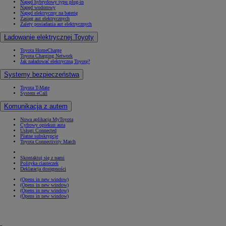
Napęd hybrydowy typu plug-in
Napęd wodorowy
Napęd elektryczny na baterię
Zasięg aut elektrycznych
Zalety posiadania aut elektrycznych
Ładowanie elektrycznej Toyoty
Toyota HomeCharge
Toyota Charging Network
Jak naładować elektryczną Toyotę?
Systemy bezpieczeństwa
Toyota T-Mate
System eCall
Komunikacja z autem
Nowa aplikacja MyToyota
Cyfrowy opiekun auta
Usługi Connected
Płatne subskrypcje
Toyota Connectivity Match
Skontaktuj się z nami
Polityka ciasteczek
Deklaracja dostępności
(Opens in new window)
(Opens in new window)
(Opens in new window)
(Opens in new window)