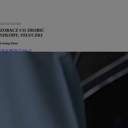
ZOBACZ CO ZROBIĆ
SZKODY, STŁUCZKI
Leasing Kinto
+48 22 880 96 77 (wew. 1)