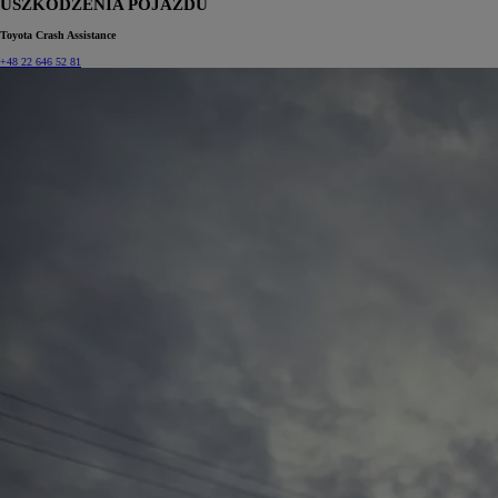
USZKODZENIA POJAZDU
Toyota Crash Assistance
+48 22 646 52 81