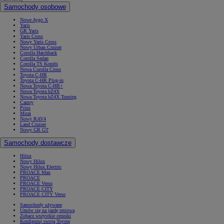
Samochody osobowe
Nowe Aygo X
Yaris
GR Yaris
Yaris Cross
Nowy Yaris Cross
Nowy Urban Cruiser
Corolla Hatchback
Corolla Sedan
Corolla TS Kombi
Nowa Corolla Cross
Toyota C-HR
Toyota C-HR Plug-in
Nowa Toyota C-HR+
Nowa Toyota bZ4X
Nowa Toyota bZ4X Touring
Camry
Prius
Mirai
Nowy RAV4
Land Cruiser
Nowy GR GT
Samochody dostawcze
Hilux
Nowy Hilux
Nowy Hilux Electric
PROACE Max
PROACE
PROACE Verso
PROACE CITY
PROACE CITY Verso
Samochody używane
Umów się na jazdę testową
Zobacz wszystkie cenniki
Konfiguruj swoją Toyotę