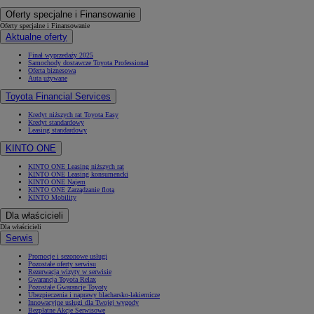
Oferty specjalne i Finansowanie
Oferty specjalne i Finansowanie
Aktualne oferty
Finał wyprzedaży 2025
Samochody dostawcze Toyota Professional
Oferta biznesowa
Auta używane
Toyota Financial Services
Kredyt niższych rat Toyota Easy
Kredyt standardowy
Leasing standardowy
KINTO ONE
KINTO ONE Leasing niższych rat
KINTO ONE Leasing konsumencki
KINTO ONE Najem
KINTO ONE Zarządzanie flotą
KINTO Mobility
Dla właścicieli
Dla właścicieli
Serwis
Promocje i sezonowe usługi
Pozostałe oferty serwisu
Rezerwacja wizyty w serwisie
Gwarancja Toyota Relax
Pozostałe Gwarancje Toyoty
Ubezpieczenia i naprawy blacharsko-lakiernicze
Innowacyjne usługi dla Twojej wygody
Bezpłatne Akcje Serwisowe