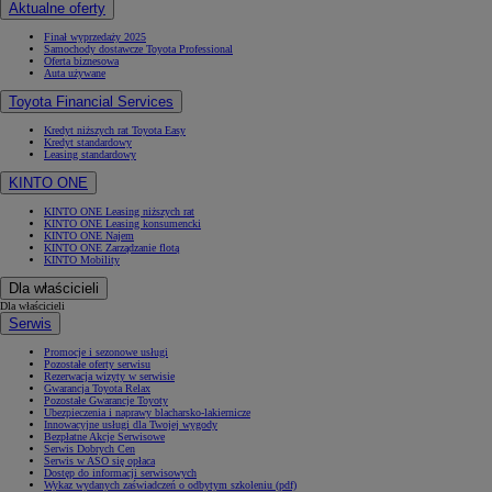
Aktualne oferty
Finał wyprzedaży 2025
Samochody dostawcze Toyota Professional
Oferta biznesowa
Auta używane
Toyota Financial Services
Kredyt niższych rat Toyota Easy
Kredyt standardowy
Leasing standardowy
KINTO ONE
KINTO ONE Leasing niższych rat
KINTO ONE Leasing konsumencki
KINTO ONE Najem
KINTO ONE Zarządzanie flotą
KINTO Mobility
Dla właścicieli
Dla właścicieli
Serwis
Promocje i sezonowe usługi
Pozostałe oferty serwisu
Rezerwacja wizyty w serwisie
Gwarancja Toyota Relax
Pozostałe Gwarancje Toyoty
Ubezpieczenia i naprawy blacharsko-lakiernicze
Innowacyjne usługi dla Twojej wygody
Bezpłatne Akcje Serwisowe
Serwis Dobrych Cen
Serwis w ASO się opłaca
Dostęp do informacji serwisowych
Wykaz wydanych zaświadczeń o odbytym szkoleniu (pdf)