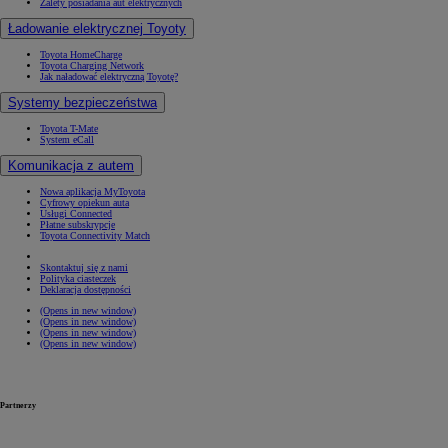
Zalety posiadania aut elektrycznych
Ładowanie elektrycznej Toyoty
Toyota HomeCharge
Toyota Charging Network
Jak naładować elektryczną Toyotę?
Systemy bezpieczeństwa
Toyota T-Mate
System eCall
Komunikacja z autem
Nowa aplikacja MyToyota
Cyfrowy opiekun auta
Usługi Connected
Płatne subskrypcje
Toyota Connectivity Match
Skontaktuj się z nami
Polityka ciasteczek
Deklaracja dostępności
(Opens in new window)
(Opens in new window)
(Opens in new window)
(Opens in new window)
Partnerzy