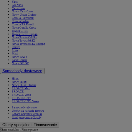
Yaris
GR Yaris
Yaris Cross
Nowy Yaris Cross
Nowy Urban Cruiser
Corolla Hatchback
Corolla Sedan
Corolla TS Kombi
Nowa Corolla Cross
Toyota C-HR
Toyota C-HR Plug-in
Nowa Toyota C-HR+
Nowa Toyota bZ4X
Nowa Toyota bZ4X Touring
Camry
Prius
Mirai
Nowy RAV4
Land Cruiser
Nowy GR GT
Samochody dostawcze
Hilux
Nowy Hilux
Nowy Hilux Electric
PROACE Max
PROACE
PROACE Verso
PROACE CITY
PROACE CITY Verso
Samochody używane
Umów się na jazdę testową
Zobacz wszystkie cenniki
Konfiguruj swoją Toyotę
Oferty specjalne i Finansowanie
Oferty specjalne i Finansowanie