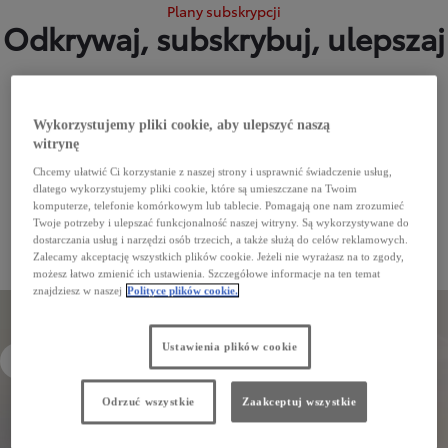
Plany subskrypcji
Odkrywaj, subskrybuj, ulepszaj
Ulepsz swoje doświadczenia z posiadania samochodu dzięki planom
subskrypcji. Dzięki tym rozwiązaniom Twoja Toyota będzie
Wykorzystujemy pliki cookie, aby ulepszyć naszą
inteligentniejsza, bezpieczniejsza i wygodniejsza. Co więcej, uzyskasz
witrynę
natychmiastowy dostęp do nowych, ulepszonych funkcji. Wystarczy
Chcemy ułatwić Ci korzystanie z naszej strony i usprawnić świadczenie usług,
wybrać pakiet, który najlepiej pasuje do Twojego stylu życia, a
dlatego wykorzystujemy pliki cookie, które są umieszczane na Twoim
następnie ustawić preferowaną metodę płatności. Nowe funkcje
komputerze, telefonie komórkowym lub tablecie. Pomagają one nam zrozumieć
będą dostępne od razu po aktywacji subskrypcji.
Twoje potrzeby i ulepszać funkcjonalność naszej witryny. Są wykorzystywane do
dostarczania usług i narzędzi osób trzecich, a także służą do celów reklamowych.
Zalecamy akceptację wszystkich plików cookie. Jeżeli nie wyrażasz na to zgody,
możesz łatwo zmienić ich ustawienia. Szczegółowe informacje na ten temat
znajdziesz w naszej
Polityce plików cookie.
Plany subskrypcji
Ustawienia plików cookie
Usługi zdalne
Smart Car
Odrzuć wszystkie
Zaakceptuj wszystkie