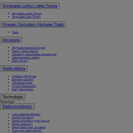
Oryginalne części i oleje Toyota
Oryginalne części Toyoty
Oryginalne oleje Toyoty
Program Sprzedaży Hurtowej Trade
Trade
Akcesoria
Oryginalne akcesoria Toyoty
Opony i koła zimowe
Zabudowy samochodów dostawczych
Zabezpieczenia i alarmy
Sklep Toyoty
Strefa klienta
Aplikacja MyToyota
Instrukcje obsługi
Aktualizacja map
System Bluetooth®
Karty Ratownicze
Technologie
Technologie
Elektromobilność
Lider elektromobilności
Napęd hybrydowy
Napęd hybrydowy typu plug-in
Napęd wodorowy
Napęd elektryczny na baterię
Zasięg aut elektrycznych