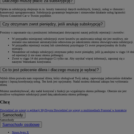
Dlaczego muszę płacić za subskrypcję?
Opłata za subskrypcję obejmuje m.in. koszty transmisji danych mobilnych, licencji, usług w chmurze i
konserwacji oprogramowania. Subskrypcja gwarantuje bezpieczne i niezawodne działanie usług łączności
Toyota Connected Car w Twoim pojeździe.
Czy otrzymam zwrot pieniędzy, jeśli anuluję subskrypcję?
Prosimy o zapoznanie się z poniższymi informacjami dotyczącymi naszej polityki rejestracji i zwrotów:
W przypadku miesięcznej subskrypcji zwrot kosztów po anulowania usługi nie jest możliwy, nie
zostanie ona natomiast automatycznie odnowiona po zakończeniu okresu obowiązywania subskrypcji.
W przypadku rejestracji rocznej lub czteroletniej przysługuje Ci zwrot proporcjonalny do liczby
miesięcy.
Niezależnie od rodzaju subskrypcji otrzymasz pełny zwrot pieniędzy, jeśli ją anulujesz w ciągu 14 dni
od rejestracji (i nie masz okresu próbnego).
Zwrot w ciągu 14 dni przysługuje Ci tylko raz. Aby uzyskać więcej informacji, zapoznaj się z
naszymi Warunkami korzystania.
Co to jest polecenie dilera i dlaczego muszę je wybrać?
Wybór dilera pozwala nam rozpoznać dilera, który obsługiwał Twój zakup, zapewniając jednocześnie dokładne
zapisy i lepszą koordynację usług. Ten krok jest opcjonalny. Nadal możesz dokonać zakupu bez wybierania
dilera.
Możesz zasubskrybować, aby nadal korzystać z funkcji po wygaśnięciu okresu próbnego. Obecnie nie jest
możliwe wykupienie subskrypcji przed datą zakończenia okresu próbnego.
Chcę
Dowiedzieć się więcej o aplikacji MyToyota
Dowiedzieć się więcej o multimediach
Pozostać w kontakcie
Samochody
Samochody
Samochody osobowe
Nowe Aygo X