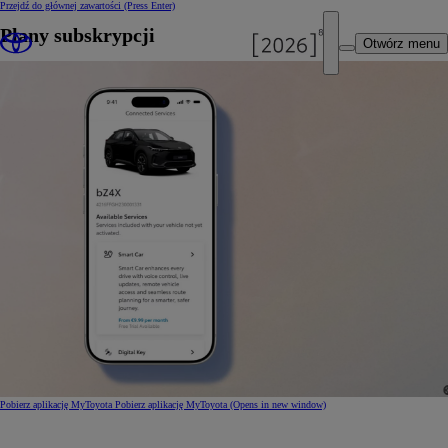
Przejdź do głównej zawartości
(Press Enter)
Plany subskrypcji
Otwórz menu
Pobierz aplikację MyToyota
Pobierz aplikację MyToyota
(Opens in new window)