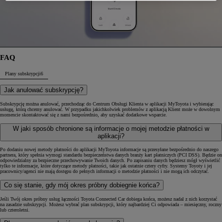
FAQ
Plany subskrypcji
6
Jak anulować subskrypcję?
Subskrypcję można anulować, przechodząc do Centrum Obsługi Klienta w aplikacji MyToyota i wybierając
usługę, którą chcemy anulować. W przypadku jakichkolwiek problemów z aplikacją Klient może w dowolnym
momencie skontaktować się z nami bezpośrednio, aby uzyskać dodatkowe wsparcie.
W jaki sposób chronione są informacje o mojej metodzie płatności w
aplikacji?
Po dodaniu nowej metody płatności do aplikacji MyToyota informacje są przesyłane bezpośrednio do naszego
partnera, który spełnia wymogi standardu bezpieczeństwa danych branży kart płatniczych (PCI DSS). Będzie on
odpowiedzialny za bezpieczne przechowywanie Twoich danych. Po zapisaniu danych będziesz mógł wyświetlić
tylko te informacje, które dotyczące metody płatności, takie jak ostatnie cztery cyfry. Systemy Toyoty i jej
pracownicy/agenci nie mają dostępu do pełnych informacji o metodzie płatności i nie mogą ich odczytać.
Co się stanie, gdy mój okres próbny dobiegnie końca?
Jeśli Twój okres próbny usług łączności Toyota Connected Car dobiega końca, możesz nadal z nich korzystać
na zasadzie subskrypcji. Możesz wybrać plan subskrypcji, który najbardziej Ci odpowiada – miesięczny, roczny
lub czteroletni.