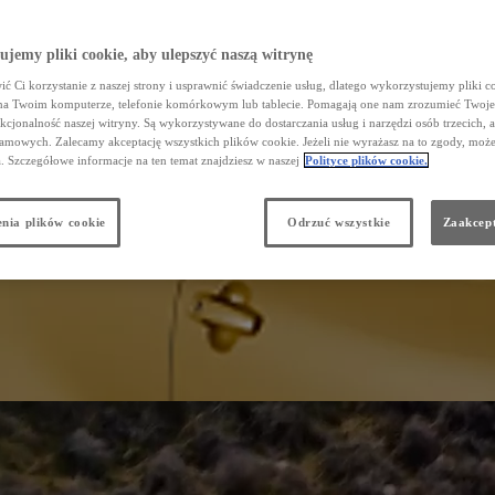
jemy pliki cookie, aby ulepszyć naszą witrynę
ć Ci korzystanie z naszej strony i usprawnić świadczenie usług, dlatego wykorzystujemy pliki co
na Twoim komputerze, telefonie komórkowym lub tablecie. Pomagają one nam zrozumieć Twoje
nkcjonalność naszej witryny. Są wykorzystywane do dostarczania usług i narzędzi osób trzecich, a
amowych. Zalecamy akceptację wszystkich plików cookie. Jeżeli nie wyrażasz na to zgody, może
a. Szczegółowe informacje na ten temat znajdziesz w naszej
Polityce plików cookie.
nia plików cookie
Odrzuć wszystkie
Zaakcept