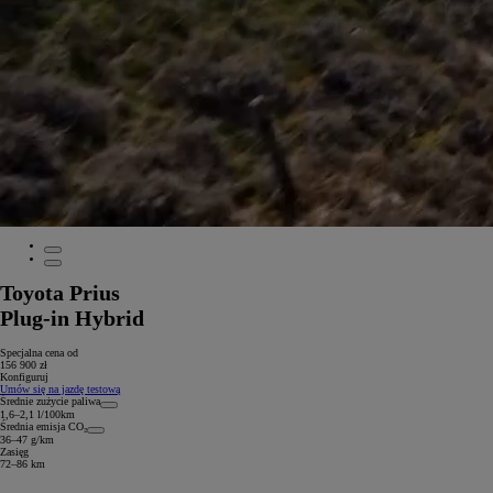
Toyota Prius
Plug-in Hybrid
Specjalna cena od
156 900 zł
Konfiguruj
Umów się na jazdę testową
Średnie zużycie paliwa
1,6–2,1 l/100km
Średnia emisja CO₂
36–47 g/km
Zasięg
72–86 km