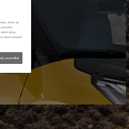
okie, które są
 potrzeby
 także służą
sz łatwo zmienić
uj wszystkie