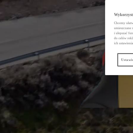
Wykorzystu
Chcemy ułatwi
umieszczane 
i ulepszać fu
do celów rekl
ich ustawieni
Ustawie