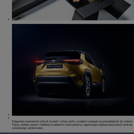
Połączenie poziomych tylnych świateł i tylnej szyby wyraźnie wskazuje na przynależność do rodziny
Yarisa, jednak szersze i bardziej kwadratowe tylne pokrywy zapewniają większą elastyczność podczas
codziennego użytkowania.