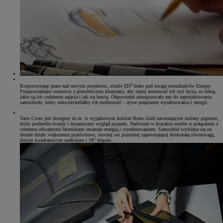
2
Rozpoczynając prace nad nowym projektem, studio ED
brało pod uwagę mieszkańców Europy.
Przeprowadzano rozmowy z prawdziwymi klientami, aby lepiej zrozumieć ich styl życia, co lubią,
jakie są ich codzienne zajęcia i jak się bawią. Odpowiedzi zainspirowały nas do zaprojektowania
samochodu, który odzwierciedlałby ich osobowość – żywe połączenie wyrafinowania i energii.
Yaris Cross jest dostępny m.in. w wyjątkowym kolorze Brass Gold zawierającym zielony pigment,
który podkreśla świeży i dynamiczny wygląd pojazdu. Nadwozie w kształcie rombu w połączeniu z
czterema odważnymi błotnikami emanuje energią i wyrafinowaniem. Samochód wyróżnia się na
drodze dzięki większemu prześwitowi, mocnej osi poziomej zapewniającej doskonałą równowagę,
dużym kwadratowym nadkolom i 18" felgom.