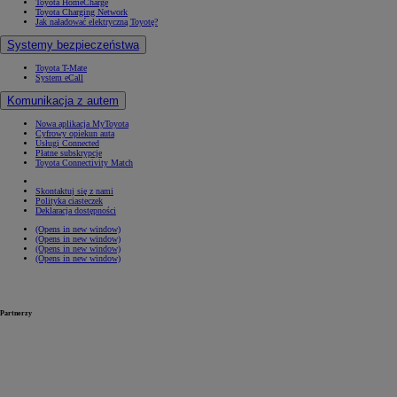
Toyota HomeCharge
Toyota Charging Network
Jak naładować elektryczną Toyotę?
Systemy bezpieczeństwa
Toyota T-Mate
System eCall
Komunikacja z autem
Nowa aplikacja MyToyota
Cyfrowy opiekun auta
Usługi Connected
Płatne subskrypcje
Toyota Connectivity Match
Skontaktuj się z nami
Polityka ciasteczek
Deklaracja dostępności
(Opens in new window)
(Opens in new window)
(Opens in new window)
(Opens in new window)
Partnerzy