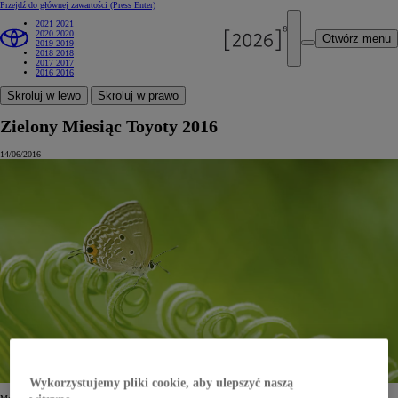
Przejdź do głównej zawartości
(Press Enter)
2021
2021
2020
2020
Otwórz menu
2019
2019
2018
2018
2017
2017
2016
2016
Skroluj w lewo
Skroluj w prawo
Zielony Miesiąc Toyoty 2016
14/06/2016
Wykorzystujemy pliki cookie, aby ulepszyć naszą