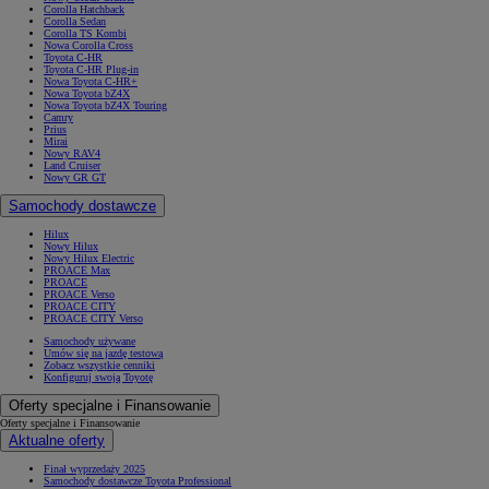
Corolla Hatchback
Corolla Sedan
Corolla TS Kombi
Nowa Corolla Cross
Toyota C-HR
Toyota C-HR Plug-in
Nowa Toyota C-HR+
Nowa Toyota bZ4X
Nowa Toyota bZ4X Touring
Camry
Prius
Mirai
Nowy RAV4
Land Cruiser
Nowy GR GT
Samochody dostawcze
Hilux
Nowy Hilux
Nowy Hilux Electric
PROACE Max
PROACE
PROACE Verso
PROACE CITY
PROACE CITY Verso
Samochody używane
Umów się na jazdę testową
Zobacz wszystkie cenniki
Konfiguruj swoją Toyotę
Oferty specjalne i Finansowanie
Oferty specjalne i Finansowanie
Aktualne oferty
Finał wyprzedaży 2025
Samochody dostawcze Toyota Professional