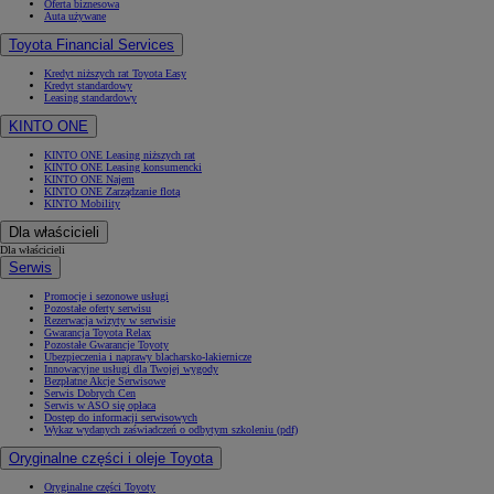
Oferta biznesowa
Auta używane
Toyota Financial Services
Kredyt niższych rat Toyota Easy
Kredyt standardowy
Leasing standardowy
KINTO ONE
KINTO ONE Leasing niższych rat
KINTO ONE Leasing konsumencki
KINTO ONE Najem
KINTO ONE Zarządzanie flotą
KINTO Mobility
Dla właścicieli
Dla właścicieli
Serwis
Promocje i sezonowe usługi
Pozostałe oferty serwisu
Rezerwacja wizyty w serwisie
Gwarancja Toyota Relax
Pozostałe Gwarancje Toyoty
Ubezpieczenia i naprawy blacharsko-lakiernicze
Innowacyjne usługi dla Twojej wygody
Bezpłatne Akcje Serwisowe
Serwis Dobrych Cen
Serwis w ASO się opłaca
Dostęp do informacji serwisowych
Wykaz wydanych zaświadczeń o odbytym szkoleniu (pdf)
Oryginalne części i oleje Toyota
Oryginalne części Toyoty