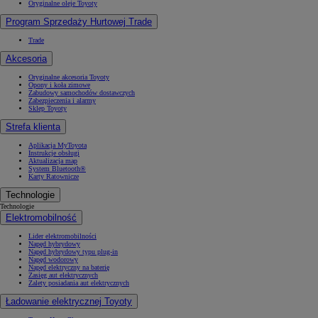
Oryginalne oleje Toyoty
Program Sprzedaży Hurtowej Trade
Trade
Akcesoria
Oryginalne akcesoria Toyoty
Opony i koła zimowe
Zabudowy samochodów dostawczych
Zabezpieczenia i alarmy
Sklep Toyoty
Strefa klienta
Aplikacja MyToyota
Instrukcje obsługi
Aktualizacja map
System Bluetooth®
Karty Ratownicze
Technologie
Technologie
Elektromobilność
Lider elektromobilności
Napęd hybrydowy
Napęd hybrydowy typu plug-in
Napęd wodorowy
Napęd elektryczny na baterię
Zasięg aut elektrycznych
Zalety posiadania aut elektrycznych
Ładowanie elektrycznej Toyoty