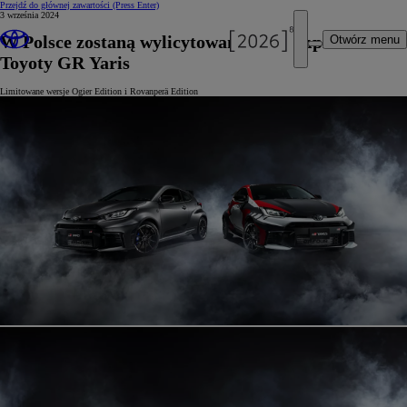
Przejdź do głównej zawartości
(Press Enter)
3 września 2024
W Polsce zostaną wylicytowane 3 egzemplarze
Otwórz menu
Toyoty GR Yaris
Limitowane wersje Ogier Edition i Rovanperä Edition