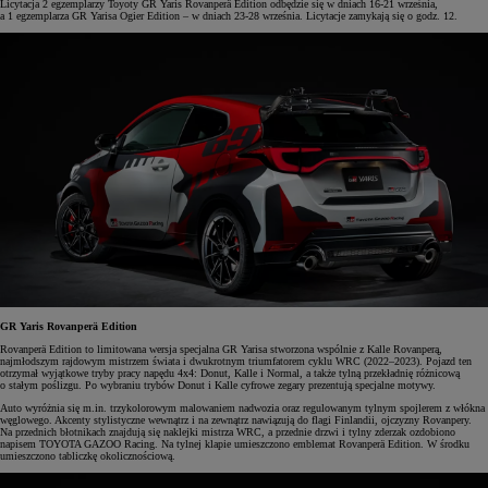
Licytacja 2 egzemplarzy Toyoty GR Yaris Rovanperä Edition odbędzie się w dniach 16-21 września,
a 1 egzemplarza GR Yarisa Ogier Edition – w dniach 23-28 września. Licytacje zamykają się o godz. 12.
GR Yaris Rovanperä Edition
Rovanperä Edition to limitowana wersja specjalna GR Yarisa stworzona wspólnie z Kalle Rovanperą,
najmłodszym rajdowym mistrzem świata i dwukrotnym triumfatorem cyklu WRC (2022–2023). Pojazd ten
otrzymał wyjątkowe tryby pracy napędu 4x4: Donut, Kalle i Normal, a także tylną przekładnię różnicową
o stałym poślizgu. Po wybraniu trybów Donut i Kalle cyfrowe zegary prezentują specjalne motywy.
Auto wyróżnia się m.in. trzykolorowym malowaniem nadwozia oraz regulowanym tylnym spojlerem z włókna
węglowego. Akcenty stylistyczne wewnątrz i na zewnątrz nawiązują do flagi Finlandii, ojczyzny Rovanpery.
Na przednich błotnikach znajdują się naklejki mistrza WRC, a przednie drzwi i tylny zderzak ozdobiono
napisem TOYOTA GAZOO Racing. Na tylnej klapie umieszczono emblemat Rovanperä Edition. W środku
umieszczono tabliczkę okolicznościową.