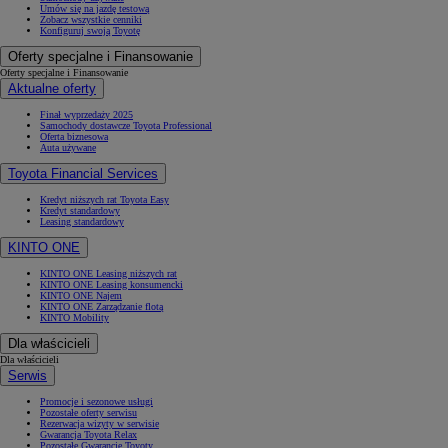
Umów się na jazdę testową
Zobacz wszystkie cenniki
Konfiguruj swoją Toyotę
Oferty specjalne i Finansowanie
Oferty specjalne i Finansowanie
Aktualne oferty
Finał wyprzedaży 2025
Samochody dostawcze Toyota Professional
Oferta biznesowa
Auta używane
Toyota Financial Services
Kredyt niższych rat Toyota Easy
Kredyt standardowy
Leasing standardowy
KINTO ONE
KINTO ONE Leasing niższych rat
KINTO ONE Leasing konsumencki
KINTO ONE Najem
KINTO ONE Zarządzanie flotą
KINTO Mobility
Dla właścicieli
Dla właścicieli
Serwis
Promocje i sezonowe usługi
Pozostałe oferty serwisu
Rezerwacja wizyty w serwisie
Gwarancja Toyota Relax
Pozostałe Gwarancje Toyoty