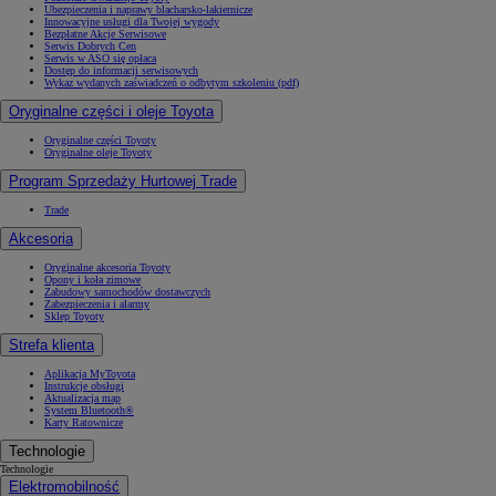
Ubezpieczenia i naprawy blacharsko-lakiernicze
Innowacyjne usługi dla Twojej wygody
Bezpłatne Akcje Serwisowe
Serwis Dobrych Cen
Serwis w ASO się opłaca
Dostęp do informacji serwisowych
Wykaz wydanych zaświadczeń o odbytym szkoleniu (pdf)
Oryginalne części i oleje Toyota
Oryginalne części Toyoty
Oryginalne oleje Toyoty
Program Sprzedaży Hurtowej Trade
Trade
Akcesoria
Oryginalne akcesoria Toyoty
Opony i koła zimowe
Zabudowy samochodów dostawczych
Zabezpieczenia i alarmy
Sklep Toyoty
Strefa klienta
Aplikacja MyToyota
Instrukcje obsługi
Aktualizacja map
System Bluetooth®
Karty Ratownicze
Technologie
Technologie
Elektromobilność