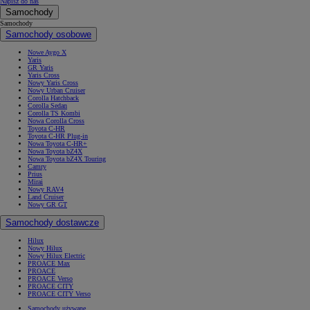
Napisz do nas
Samochody
Samochody
Samochody osobowe
Nowe Aygo X
Yaris
GR Yaris
Yaris Cross
Nowy Yaris Cross
Nowy Urban Cruiser
Corolla Hatchback
Corolla Sedan
Corolla TS Kombi
Nowa Corolla Cross
Toyota C-HR
Toyota C-HR Plug-in
Nowa Toyota C-HR+
Nowa Toyota bZ4X
Nowa Toyota bZ4X Touring
Camry
Prius
Mirai
Nowy RAV4
Land Cruiser
Nowy GR GT
Samochody dostawcze
Hilux
Nowy Hilux
Nowy Hilux Electric
PROACE Max
PROACE
PROACE Verso
PROACE CITY
PROACE CITY Verso
Samochody używane