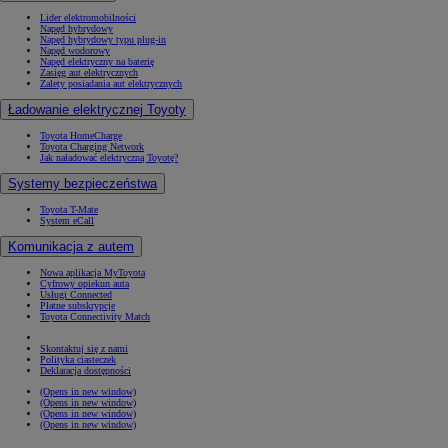
Lider elektromobilności
Napęd hybrydowy
Napęd hybrydowy typu plug-in
Napęd wodorowy
Napęd elektryczny na baterię
Zasięg aut elektrycznych
Zalety posiadania aut elektrycznych
Ładowanie elektrycznej Toyoty
Toyota HomeCharge
Toyota Charging Network
Jak naładować elektryczną Toyotę?
Systemy bezpieczeństwa
Toyota T-Mate
System eCall
Komunikacja z autem
Nowa aplikacja MyToyota
Cyfrowy opiekun auta
Usługi Connected
Płatne subskrypcje
Toyota Connectivity Match
Skontaktuj się z nami
Polityka ciasteczek
Deklaracja dostępności
(Opens in new window)
(Opens in new window)
(Opens in new window)
(Opens in new window)