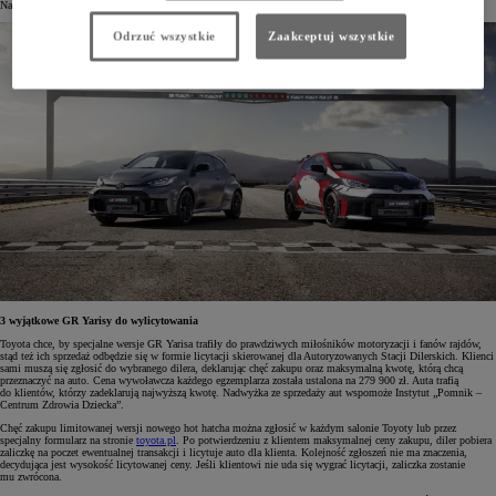
Na rynek europejski przeznaczono 200 aut.
Odrzuć wszystkie
Zaakceptuj wszystkie
3 wyjątkowe GR Yarisy do wylicytowania
Toyota chce, by specjalne wersje GR Yarisa trafiły do prawdziwych miłośników motoryzacji i fanów rajdów,
stąd też ich sprzedaż odbędzie się w formie licytacji skierowanej dla Autoryzowanych Stacji Dilerskich. Klienci
sami muszą się zgłosić do wybranego dilera, deklarując chęć zakupu oraz maksymalną kwotę, którą chcą
przeznaczyć na auto. Cena wywoławcza każdego egzemplarza została ustalona na 279 900 zł. Auta trafią
do klientów, którzy zadeklarują najwyższą kwotę. Nadwyżka ze sprzedaży aut wspomoże Instytut „Pomnik –
Centrum Zdrowia Dziecka”.
Chęć zakupu limitowanej wersji nowego hot hatcha można zgłosić w każdym salonie Toyoty lub przez
specjalny formularz na stronie
toyota.pl
. Po potwierdzeniu z klientem maksymalnej ceny zakupu, diler pobiera
zaliczkę na poczet ewentualnej transakcji i licytuje auto dla klienta. Kolejność zgłoszeń nie ma znaczenia,
decydująca jest wysokość licytowanej ceny. Jeśli klientowi nie uda się wygrać licytacji, zaliczka zostanie
mu zwrócona.