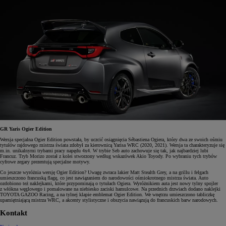
GR Yaris Ogier Edition
Wersja specjalna Ogier Edition powstała, by uczcić osiągnięcia Sébastiena Ogiera, który dwa ze swoich ośmiu
tytułów rajdowego mistrza świata zdobył za kierownicą Yarisa WRC (2020, 2021). Wersja ta charakteryzuje się
m.in. unikalnymi trybami pracy napędu 4x4. W trybie Seb auto zachowuje się tak, jak najbardziej lubi
Francuz. Tryb Morizo został z kolei stworzony według wskazówek Akio Toyody. Po wybraniu tych trybów
cyfrowe zegary prezentują specjalne motywy.
Co jeszcze wyróżnia wersję Ogier Edition? Uwagę zwraca lakier Matt Stealth Grey, a na grillu i felgach
umieszczono francuską flagę, co jest nawiązaniem do narodowości ośmiokrotnego mistrza świata. Auto
ozdobiono też naklejkami, które przypominają o tytułach Ogiera. Wyróżnikiem auta jest nowy tylny spojler
z włókna węglowego i pomalowane na niebiesko zaciski hamulcowe. Na przednich drzwiach dodano naklejki
TOYOTA GAZOO Racing, a na tylnej klapie emblemat Ogier Edition. We wnętrzu umieszczono tabliczkę
upamiętniającą mistrza WRC, a akcenty stylistyczne i obszycia nawiązują do francuskich barw narodowych.
Kontakt