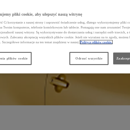
jemy pliki cookie, aby ulepszyć naszą witrynę
Za co odpowiada alternator?
ć Ci korzystanie z naszej strony i usprawnić świadczenie usług, dlatego wykorzystujemy pliki co
na Twoim komputerze, telefonie komórkowym lub tablecie. Pomagają one nam zrozumieć Twoje 
alternator zapewni odpowiednie ładowanie akumulatora w każdych warunkach. Nowoczesne samochody są wyposaż
ieczeństwa, wszystkie te rozwiązania technologiczne wymagają poboru energii elektrycznej. Dlatego też niezaw
cjonalność naszej witryny. Są wykorzystywane do dostarczania usług i narzędzi osób trzecich, a 
wych. Zalecamy akceptację wszystkich plików cookie. Jeżeli nie wyrażasz na to zgody, możesz 
a. Szczegółowe informacje na ten temat znajdziesz w naszej
Polityce plików cookie.
nia plików cookie
Odrzuć wszystkie
Zaakcept