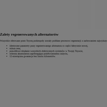
Zalety regenerowanych alternatorów
Wszystkie oferowane przez Toyotę podzespoły zostały poddane procesowi regeneracji z zachowaniem najwyższy
identyczne parametry pracy regenerowanego alternatora co części fabrycznie nowej,
niższa cena,
prawidłowe działanie wszystkich elektrycznych systemów w Twojej Toyocie,
ochrona akumulatora zapobiegająca przedwczesnemu zużyciu,
12-miesięczna gwarancja bez limitu kilometrów.