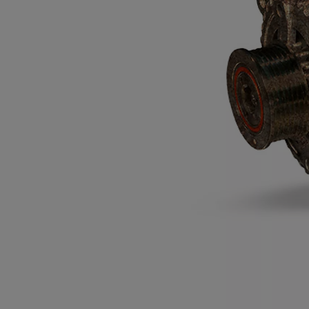
Od
105 300 zł
Corolla Hatchback
HYBRID