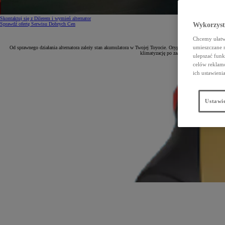
Skontaktuj się z Dilerem i wymień alternator
Sprawdź ofertę Serwisu Dobrych Cen
Wykorzystu
Chcemy ułatwi
umieszczane 
Od sprawnego działania alternatora zależy stan akumulatora w Twojej Toyocie. Oryginalny regenerowany 
klimatyzację po zaawansowane systemy bezp
ulepszać funk
celów reklamo
ich ustawieni
Ustawie