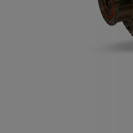
Od
81 900 zł
Yaris Cross
HYBRID