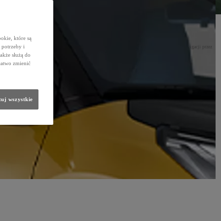
okie, które są
potrzeby i
one w wiele urządzeń o dużym zapotrzebowaniu na energię elektryczną. Od nagłośnienia i nawigacji przez
odne działanie alternatora jest tak ważne.
także służą do
łatwo zmienić
uj wszystkie