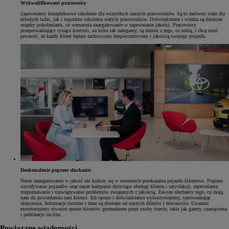
Wykwalifikowani pracownicy
Zapewniamy kompleksowe szkolenie dla wszystkich naszych pracowników. Są to zarówno staże dla
młodych ludzi, jak i regularne szkolenia stałych pracowników. Doświadczenie i wiedza są dzielone
między pokoleniami, co wzmacnia zaangażowanie w zapewnianie jakości. Pracownicy
przeprowadzający tysiące kontroli, na które tak nalegamy, są dumni z tego, co robią, i chcą mieć
pewność, że każdy klient będzie zachwycony bezpieczeństwem i jakością swojego pojazdu.
Doskonalenie poprzez słuchanie
Nasze zaangażowanie w jakość nie kończy się w momencie przekazania pojazdu klientowi. Poprzez
wycofywanie pojazdów oraz nasze kampanie dotyczące obsługi klienta i satysfakcji, zapewniamy
rozpoznawanie i rozwiązywanie problemów związanych z jakością. Zawsze słuchamy tego, co mają
nam do powiedzenia nasi klienci. Ich opinie i doświadczenia wykorzystujemy, wprowadzając
ulepszenia. Informacje zwrotne i dane są zbierane od naszych dilerów i dostawców. Uważnie
monitorujemy również opinie klientów gromadzone przez osoby trzecie, takie jak gazety, czasopisma
i publikacje on-line.
Powiązane wiadomości