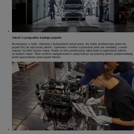
Jakość w przypadku każdego pojazdu
Inwestujemy w ludzi, szkolenia i doskonalenie metod pracy, aby każdy produkowany przez nas
pojazd był jak najwyższej jakości. Spełniamy wszelkie wyznaczone przez nas standardy, a nawet
staramy się robić jeszcze więcej. Każdy na linii produkcyjnej odpowiada za zapewnienie jakości
na każdym etapie. Takie osobiste zaangażowanie w pracę kończy się kontrolą jakości przeprowadzaną
przed opuszczeniem przez pojazd fabryki.