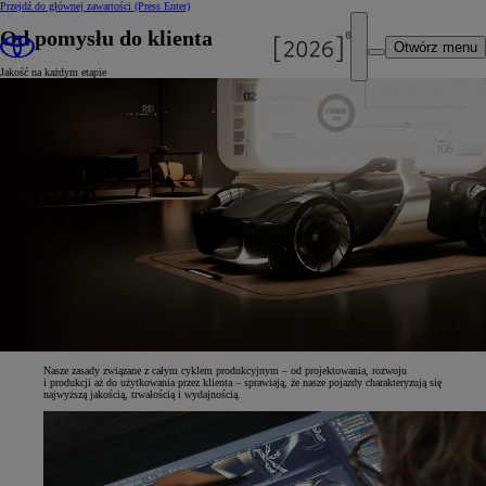
Przejdź do głównej zawartości
(Press Enter)
Od pomysłu do klienta
Otwórz menu
Jakość na każdym etapie
Nasze zasady związane z całym cyklem produkcyjnym – od projektowania, rozwoju
i produkcji aż do użytkowania przez klienta – sprawiają, że nasze pojazdy charakteryzują się
najwyższą jakością, trwałością i wydajnością.