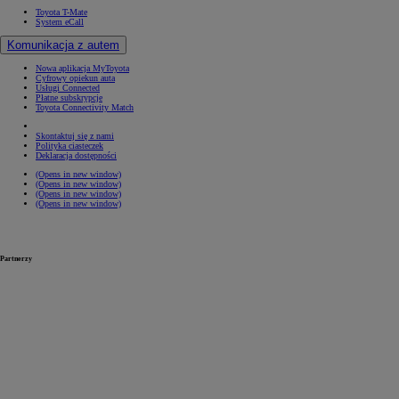
Toyota T-Mate
System eCall
Komunikacja z autem
Nowa aplikacja MyToyota
Cyfrowy opiekun auta
Usługi Connected
Płatne subskrypcje
Toyota Connectivity Match
Skontaktuj się z nami
Polityka ciasteczek
Deklaracja dostępności
(Opens in new window)
(Opens in new window)
(Opens in new window)
(Opens in new window)
Partnerzy