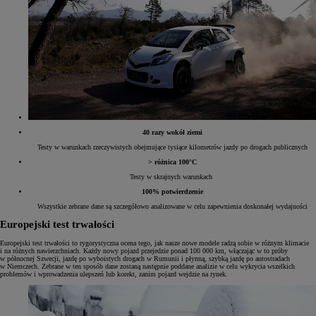
40 razy wokół ziemi
Testy w warunkach rzeczywistych obejmujące tysiące kilometrów jazdy po drogach publicznych
> różnica 100°C
Testy w skrajnych warunkach
100% potwierdzenie
Wszystkie zebrane dane są szczegółowo analizowane w celu zapewnienia doskonałej wydajności
Europejski test trwałości
Europejski test trwałości to rygorystyczna ocena tego, jak nasze nowe modele radzą sobie w różnym klimacie
i na różnych nawierzchniach. Każdy nowy pojazd przejedzie ponad 100 000 km, włączając w to próby
w północnej Szwecji, jazdę po wyboistych drogach w Rumunii i płynną, szybką jazdę po autostradach
w Niemczech. Zebrane w ten sposób dane zostaną następnie poddane analizie w celu wykrycia wszelkich
problemów i wprowadzenia ulepszeń lub korekt, zanim pojazd wejdzie na rynek.