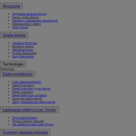
Akcesoria
Oryginalne akcesoria Toyoty
Opony i koła zimowe
Zabudowy samochodów dostawczych
Zabezpieczenia i alarmy
Sklep Toyoty
Strefa klienta
Aplikacja MyToyota
Instrukcje obsługi
Aktualizacja map
System Bluetooth®
Karty Ratownicze
Technologie
Technologie
Elektromobilność
Lider elektromobilności
Napęd hybrydowy
Napęd hybrydowy typu plug-in
Napęd wodorowy
Napęd elektryczny na baterię
Zasięg aut elektrycznych
Zalety posiadania aut elektrycznych
Ładowanie elektrycznej Toyoty
Toyota HomeCharge
Toyota Charging Network
Jak naładować elektryczną Toyotę?
Systemy bezpieczeństwa