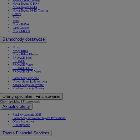
Toyota C-HR Plug-in
Nowa Toyota C-HR+
Nowa Toyota bZ4X
Nowa Toyota bZ4X Touring
Camry
Prius
Mirai
Nowy RAV4
Land Cruiser
Nowy GR GT
Samochody dostawcze
Hilux
Nowy Hilux
Nowy Hilux Electric
PROACE Max
PROACE
PROACE Verso
PROACE CITY
PROACE CITY Verso
Samochody używane
Umów się na jazdę testową
Zobacz wszystkie cenniki
Konfiguruj swoją Toyotę
Oferty specjalne i Finansowanie
Oferty specjalne i Finansowanie
Aktualne oferty
Finał wyprzedaży 2025
Samochody dostawcze Toyota Professional
Oferta biznesowa
Auta używane
Toyota Financial Services