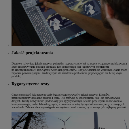
Jakość projektowania
Dbanie o najwyższą jakość naszych pojazdów rozpoczyna się już na etapie wstępnego projektowania.
Etap opracowywania nowego produktu lub komponentu jest kluczowym momentem
na zidentyfikowanie i rozwiązanie wszelkich problemów. Podjęcie działań na wczesnym etapie może
zapobiec poważniejszym i trudniejszym do zaradzenia problemom pojawiającym się bliżej etapu
produkcji.
Rygorystyczne testy
Chcąc sprawdzić, jak nasze pojazdy będą się zachowywać w rękach naszych klientów,
przeprowadzamy dokładne badania i testy, i to zarówno w laboratoriach, jak i na prawdziwych
drogach. Każdy nowy model poddawany jest rygorystycznym testom przy użyciu modelowania
komputerowego, badań laboratoryjnych, a także ma za sobą tysiące kilometrów jazdy w skrajnych
warunkach. Zebrane dane są następnie szczegółowo analizowane, by stworzyć jak najlepszy produkt.