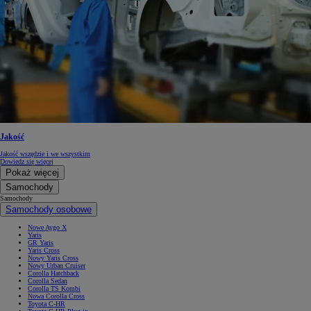
Jakość
Jakość wszędzie i we wszystkim
Dowiedz się więcej
Pokaż więcej
Samochody
Samochody
Samochody osobowe
Nowe Aygo X
Yaris
GR Yaris
Yaris Cross
Nowy Yaris Cross
Nowy Urban Cruiser
Corolla Hatchback
Corolla Sedan
Corolla TS Kombi
Nowa Corolla Cross
Toyota C-HR