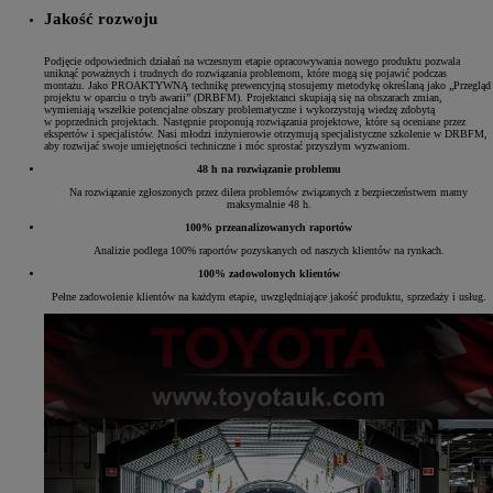
Jakość rozwoju
Podjęcie odpowiednich działań na wczesnym etapie opracowywania nowego produktu pozwala
uniknąć poważnych i trudnych do rozwiązania problemom, które mogą się pojawić podczas
montażu. Jako PROAKTYWNĄ technikę prewencyjną stosujemy metodykę określaną jako „Przegląd
projektu w oparciu o tryb awarii” (DRBFM). Projektanci skupiają się na obszarach zmian,
wymieniają wszelkie potencjalne obszary problematyczne i wykorzystują wiedzę zdobytą
w poprzednich projektach. Następnie proponują rozwiązania projektowe, które są oceniane przez
ekspertów i specjalistów. Nasi młodzi inżynierowie otrzymują specjalistyczne szkolenie w DRBFM,
aby rozwijać swoje umiejętności techniczne i móc sprostać przyszłym wyzwaniom.
48 h na rozwiązanie problemu
Na rozwiązanie zgłoszonych przez dilera problemów związanych z bezpieczeństwem mamy
maksymalnie 48 h.
100% przeanalizowanych raportów
Analizie podlega 100% raportów pozyskanych od naszych klientów na rynkach.
100% zadowolonych klientów
Pełne zadowolenie klientów na każdym etapie, uwzględniające jakość produktu, sprzedaży i usług.