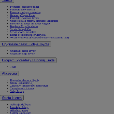
Serwis
Promocje i sezonowe usługi
Pozostałe oferty serwisu
Rezerwacja wizyty w serwisie
Gwarancja Toyota Relax
Pozostałe Gwarancje Toyoty
Ubezpieczenia i naprawy blacharsko-lakiernicze
Innowacyjne usługi dla Twojej wygody
Bezpłatne Akcje Serwisowe
Serwis Dobrych Cen
Serwis w ASO się opłaca
Dostęp do informacji serwisowych
Wykaz wydanych zaświadczeń o odbytym szkoleniu (pdf)
Oryginalne części i oleje Toyota
Oryginalne części Toyoty
Oryginalne oleje Toyoty
Program Sprzedaży Hurtowej Trade
Trade
Akcesoria
Oryginalne akcesoria Toyoty
Opony i koła zimowe
Zabudowy samochodów dostawczych
Zabezpieczenia i alarmy
Sklep Toyoty
Strefa klienta
Aplikacja MyToyota
Instrukcje obsługi
Aktualizacja map
System Bluetooth®