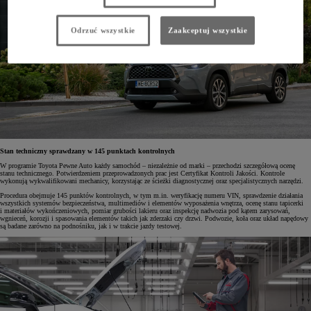
Odrzuć wszystkie
Zaakceptuj wszystkie
Stan techniczny sprawdzany w 145 punktach kontrolnych
W programie Toyota Pewne Auto każdy samochód – niezależnie od marki – przechodzi szczegółową ocenę
stanu technicznego. Potwierdzeniem przeprowadzonych prac jest Certyfikat Kontroli Jakości. Kontrole
wykonują wykwalifikowani mechanicy, korzystając ze ścieżki diagnostycznej oraz specjalistycznych narzędzi.
Procedura obejmuje 145 punktów kontrolnych, w tym m.in. weryfikację numeru VIN, sprawdzenie działania
wszystkich systemów bezpieczeństwa, multimediów i elementów wyposażenia wnętrza, ocenę stanu tapicerki
i materiałów wykończeniowych, pomiar grubości lakieru oraz inspekcję nadwozia pod kątem zarysowań,
wgnieceń, korozji i spasowania elementów takich jak zderzaki czy drzwi. Podwozie, koła oraz układ napędowy
są badane zarówno na podnośniku, jak i w trakcie jazdy testowej.