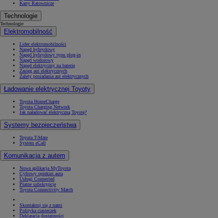
Karty Ratownicze
Technologie
Technologie
Elektromobilność
Lider elektromobilności
Napęd hybrydowy
Napęd hybrydowy typu plug-in
Napęd wodorowy
Napęd elektryczny na baterię
Zasięg aut elektrycznych
Zalety posiadania aut elektrycznych
Ładowanie elektrycznej Toyoty
Toyota HomeCharge
Toyota Charging Network
Jak naładować elektryczną Toyotę?
Systemy bezpieczeństwa
Toyota T-Mate
System eCall
Komunikacja z autem
Nowa aplikacja MyToyota
Cyfrowy opiekun auta
Usługi Connected
Płatne subskrypcje
Toyota Connectivity Match
Skontaktuj się z nami
Polityka ciasteczek
Deklaracja dostępności