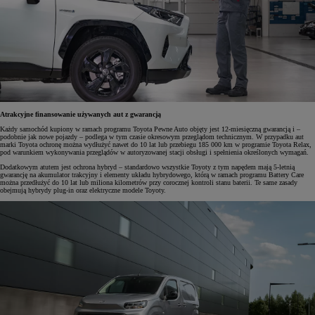
Atrakcyjne finansowanie używanych aut z gwarancją
Każdy samochód kupiony w ramach programu Toyota Pewne Auto objęty jest 12-miesięczną gwarancją i –
podobnie jak nowe pojazdy – podlega w tym czasie okresowym przeglądom technicznym. W przypadku aut
marki Toyota ochronę można wydłużyć nawet do 10 lat lub przebiegu 185 000 km w programie Toyota Relax,
pod warunkiem wykonywania przeglądów w autoryzowanej stacji obsługi i spełnienia określonych wymagań.
Dodatkowym atutem jest ochrona hybryd – standardowo wszystkie Toyoty z tym napędem mają 5-letnią
gwarancję na akumulator trakcyjny i elementy układu hybrydowego, którą w ramach programu Battery Care
można przedłużyć do 10 lat lub miliona kilometrów przy corocznej kontroli stanu baterii. Te same zasady
obejmują hybrydy plug-in oraz elektryczne modele Toyoty.