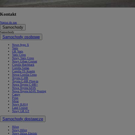
Kontakt
Napisz do nas
Samochody
Samochody
Samochody osobowe
Nowe Aygo X
Yaris
GR Yaris
Yaris Cross
Nowy Yaris Cross
Nowy Urban Cruiser
Corolla Hatchback
Corolla Sedan
Corolla TS Kombi
Nowa Corolla Cross
Toyota C-HR
Toyota C-HR Plug-in
Nowa Toyota C-HR+
Nowa Toyota bZ4X
Nowa Toyota bZ4X Touring
Camry
Prius
Mirai
Nowy RAV4
Land Cruiser
Nowy GR GT
Samochody dostawcze
Hilux
Nowy Hilux
Nowy Hilux Electric