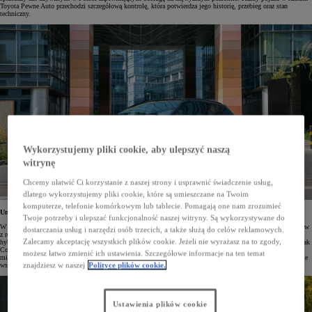
Toyota Pewne Auto przechodzi szczegółową kontrolę, która potwierdza jego historię, przebieg oraz stan
techniczny.
Wykorzystujemy pliki cookie, aby ulepszyć naszą
witrynę
Chcemy ułatwić Ci korzystanie z naszej strony i usprawnić świadczenie usług,
dlatego wykorzystujemy pliki cookie, które są umieszczane na Twoim
komputerze, telefonie komórkowym lub tablecie. Pomagają one nam zrozumieć
Unikalna oferta na ponad sześć tysięcy aut
Twoje potrzeby i ulepszać funkcjonalność naszej witryny. Są wykorzystywane do
W programie Toyota Pewne Auto dostępnych jest ponad sześć tysięcy starannie zweryfikowanych samochodów
dostarczania usług i narzędzi osób trzecich, a także służą do celów reklamowych.
z różnych segmentów, w tym cenione na rynku wtórnym modele z oszczędnymi i niezawodnymi napędami
Zalecamy akceptację wszystkich plików cookie. Jeżeli nie wyrażasz na to zgody,
hybrydowymi. W ofercie znajdują się już używane Toyoty wyposażone w piątą generację tego układu, takie jak
Corolla, Corolla Cross czy druga generacja Toyoty C-HR. Klienci mogą wybierać spośród szerokiej gamy
możesz łatwo zmienić ich ustawienia. Szczegółowe informacje na ten temat
miejskich, wyjątkowo ekonomicznych bestsellerów – Yarisa i Yarisa Cross – a przedsiębiorcy znajdą w ofercie
znajdziesz w naszej
Polityce plików cookie.
wszechstronne pojazdy z linii Toyota Professional, w tym egzemplarze ze specjalistycznymi zabudowami.
Ustawienia plików cookie