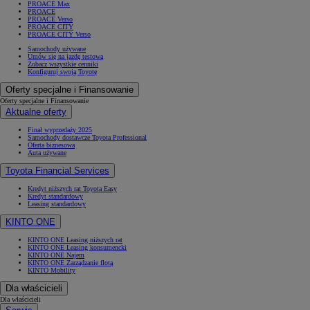
PROACE Max
PROACE
PROACE Verso
PROACE CITY
PROACE CITY Verso
Samochody używane
Umów się na jazdę testową
Zobacz wszystkie cenniki
Konfiguruj swoją Toyotę
Oferty specjalne i Finansowanie
Oferty specjalne i Finansowanie
Aktualne oferty
Finał wyprzedaży 2025
Samochody dostawcze Toyota Professional
Oferta biznesowa
Auta używane
Toyota Financial Services
Kredyt niższych rat Toyota Easy
Kredyt standardowy
Leasing standardowy
KINTO ONE
KINTO ONE Leasing niższych rat
KINTO ONE Leasing konsumencki
KINTO ONE Najem
KINTO ONE Zarządzanie flotą
KINTO Mobility
Dla właścicieli
Dla właścicieli