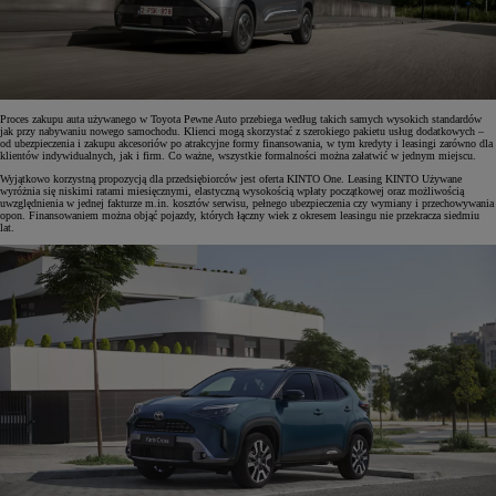
Proces zakupu auta używanego w Toyota Pewne Auto przebiega według takich samych wysokich standardów
jak przy nabywaniu nowego samochodu. Klienci mogą skorzystać z szerokiego pakietu usług dodatkowych –
od ubezpieczenia i zakupu akcesoriów po atrakcyjne formy finansowania, w tym kredyty i leasingi zarówno dla
klientów indywidualnych, jak i firm. Co ważne, wszystkie formalności można załatwić w jednym miejscu.
Wyjątkowo korzystną propozycją dla przedsiębiorców jest oferta KINTO One. Leasing KINTO Używane
wyróżnia się niskimi ratami miesięcznymi, elastyczną wysokością wpłaty początkowej oraz możliwością
uwzględnienia w jednej fakturze m.in. kosztów serwisu, pełnego ubezpieczenia czy wymiany i przechowywania
opon. Finansowaniem można objąć pojazdy, których łączny wiek z okresem leasingu nie przekracza siedmiu
lat.