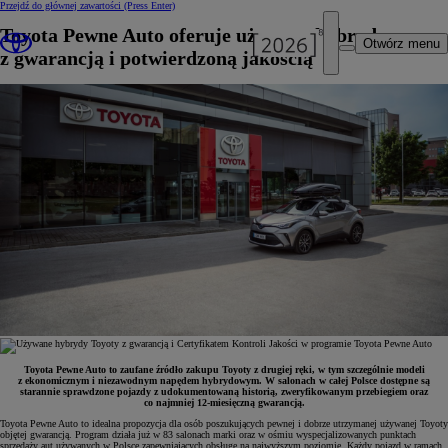
Przejdź do głównej zawartości
(Press Enter)
Toyota Pewne Auto oferuje używane hybrydy
Otwórz menu
z gwarancją i potwierdzoną jakością
Toyota Pewne Auto to zaufane źródło zakupu Toyoty z drugiej ręki, w tym szczególnie modeli
z ekonomicznym i niezawodnym napędem hybrydowym. W salonach w całej Polsce dostępne są
starannie sprawdzone pojazdy z udokumentowaną historią, zweryfikowanym przebiegiem oraz
co najmniej 12-miesięczną gwarancją.
Toyota Pewne Auto to idealna propozycja dla osób poszukujących pewnej i dobrze utrzymanej używanej Toyoty
objętej gwarancją. Program działa już w 83 salonach marki oraz w ośmiu wyspecjalizowanych punktach
sprzedaży aut używanych w Polsce zapewniających obsługę na najwyższym poziomie. Każdy pojazd w ramach