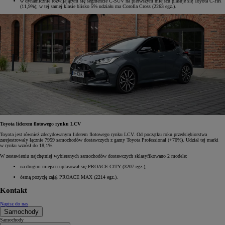
w dynamicznie rozwijającym się segmencie C-SUV na pierwszym miejscu plasuje się Toyota C-HR
(11,9%); w tej samej klasie blisko 5% udziału ma Corolla Cross (2263 egz.).
Toyota liderem flotowego rynku LCV
Toyota jest również zdecydowanym liderem flotowego rynku LCV. Od początku roku przedsiębiorstwa
zarejestrowały łącznie 7959 samochodów dostawczych z gamy Toyota Professional (+70%). Udział tej marki
w rynku wzrósł do 18,1%.
W zestawieniu najchętniej wybieranych samochodów dostawczych sklasyfikowano 2 modele:
na drugim miejscu uplasował się PROACE CITY (3207 egz.),
ósmą pozycję zajął PROACE MAX (2214 egz.).
Kontakt
Napisz do nas
Samochody
Samochody