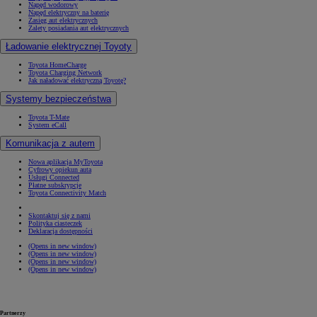
Napęd wodorowy
Napęd elektryczny na baterię
Zasięg aut elektrycznych
Zalety posiadania aut elektrycznych
Ładowanie elektrycznej Toyoty
Toyota HomeCharge
Toyota Charging Network
Jak naładować elektryczną Toyotę?
Systemy bezpieczeństwa
Toyota T-Mate
System eCall
Komunikacja z autem
Nowa aplikacja MyToyota
Cyfrowy opiekun auta
Usługi Connected
Płatne subskrypcje
Toyota Connectivity Match
Skontaktuj się z nami
Polityka ciasteczek
Deklaracja dostępności
(Opens in new window)
(Opens in new window)
(Opens in new window)
(Opens in new window)
Partnerzy