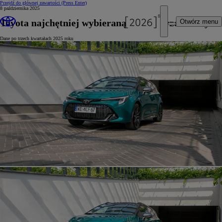
Przejdź do głównej zawartości
(Press Enter)
8 października 2025
Toyota najchętniej wybieraną marką przez firmy
Otwórz menu
Dane po trzech kwartałach 2025 roku