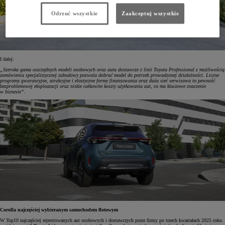
Odrzuć wszystkie
Zaakceptuj wszystkie
I dalej:
„Szeroka gama oszczędnych modeli osobowych oraz auta dostawcze z linii Toyota Professional z możliwością
zamówienia specjalistycznej zabudowy pozwala dobrać model do potrzeb prowadzonej działalności. Liczne
programy gwarancyjne, atrakcyjne i elastyczne formy finansowania oraz duża sieć serwisowa to pewność
bezproblemowej eksploatacji oraz niskie całkowite koszty użytkowania aut, co ma kluczowe znaczenie
w biznesie”.
Corolla najczęściej wybieranym samochodem flotowym
W Top10 najczęściej rejestrowanych aut osobowych i dostawczych przez firmy po trzech kwartałach 2025 roku