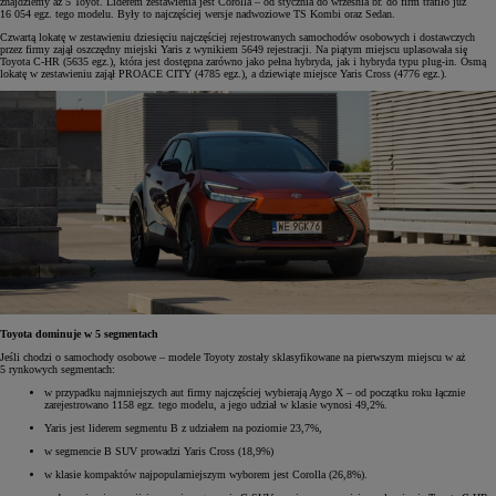
znajdziemy aż 5 Toyot. Liderem zestawienia jest Corolla – od stycznia do września br. do firm trafiło już
16 054 egz. tego modelu. Były to najczęściej wersje nadwoziowe TS Kombi oraz Sedan.
Czwartą lokatę w zestawieniu dziesięciu najczęściej rejestrowanych samochodów osobowych i dostawczych
przez firmy zajął oszczędny miejski Yaris z wynikiem 5649 rejestracji. Na piątym miejscu uplasowała się
Toyota C-HR (5635 egz.), która jest dostępna zarówno jako pełna hybryda, jak i hybryda typu plug-in. Ósmą
lokatę w zestawieniu zajął PROACE CITY (4785 egz.), a dziewiąte miejsce Yaris Cross (4776 egz.).
Toyota dominuje w 5 segmentach
Jeśli chodzi o samochody osobowe – modele Toyoty zostały sklasyfikowane na pierwszym miejscu w aż
5 rynkowych segmentach:
w przypadku najmniejszych aut firmy najczęściej wybierają Aygo X – od początku roku łącznie
zarejestrowano 1158 egz. tego modelu, a jego udział w klasie wynosi 49,2%.
Yaris jest liderem segmentu B z udziałem na poziomie 23,7%,
w segmencie B SUV prowadzi Yaris Cross (18,9%)
w klasie kompaktów najpopularniejszym wyborem jest Corolla (26,8%).