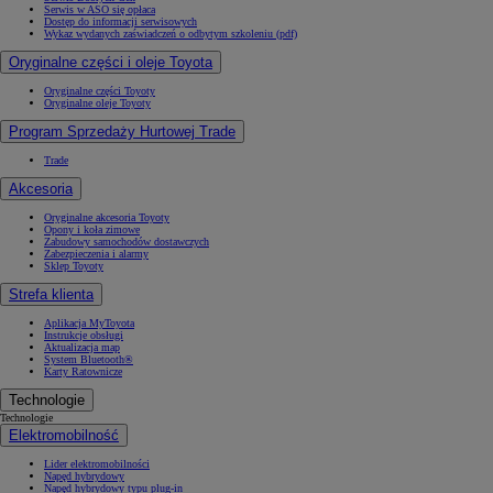
Serwis w ASO się opłaca
Dostęp do informacji serwisowych
Wykaz wydanych zaświadczeń o odbytym szkoleniu (pdf)
Oryginalne części i oleje Toyota
Oryginalne części Toyoty
Oryginalne oleje Toyoty
Program Sprzedaży Hurtowej Trade
Trade
Akcesoria
Oryginalne akcesoria Toyoty
Opony i koła zimowe
Zabudowy samochodów dostawczych
Zabezpieczenia i alarmy
Sklep Toyoty
Strefa klienta
Aplikacja MyToyota
Instrukcje obsługi
Aktualizacja map
System Bluetooth®
Karty Ratownicze
Technologie
Technologie
Elektromobilność
Lider elektromobilności
Napęd hybrydowy
Napęd hybrydowy typu plug-in