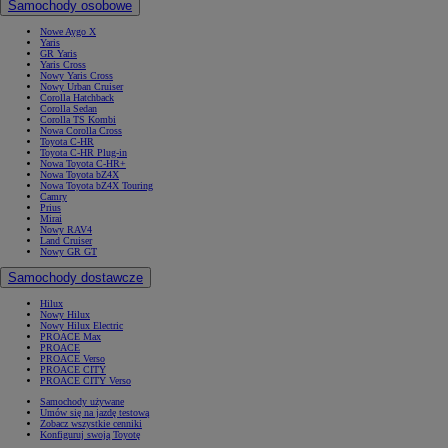
Samochody osobowe
Nowe Aygo X
Yaris
GR Yaris
Yaris Cross
Nowy Yaris Cross
Nowy Urban Cruiser
Corolla Hatchback
Corolla Sedan
Corolla TS Kombi
Nowa Corolla Cross
Toyota C-HR
Toyota C-HR Plug-in
Nowa Toyota C-HR+
Nowa Toyota bZ4X
Nowa Toyota bZ4X Touring
Camry
Prius
Mirai
Nowy RAV4
Land Cruiser
Nowy GR GT
Samochody dostawcze
Hilux
Nowy Hilux
Nowy Hilux Electric
PROACE Max
PROACE
PROACE Verso
PROACE CITY
PROACE CITY Verso
Samochody używane
Umów się na jazdę testową
Zobacz wszystkie cenniki
Konfiguruj swoją Toyotę