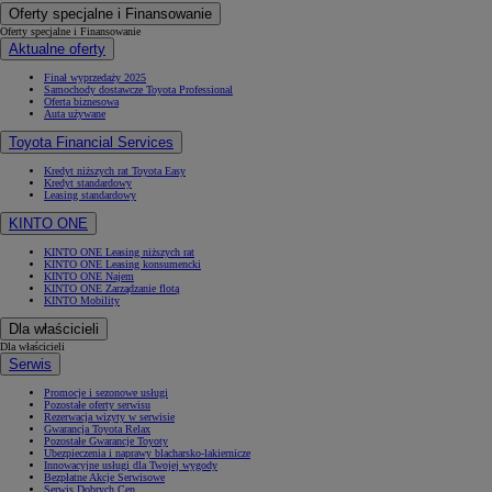
Oferty specjalne i Finansowanie
Oferty specjalne i Finansowanie
Aktualne oferty
Finał wyprzedaży 2025
Samochody dostawcze Toyota Professional
Oferta biznesowa
Auta używane
Toyota Financial Services
Kredyt niższych rat Toyota Easy
Kredyt standardowy
Leasing standardowy
KINTO ONE
KINTO ONE Leasing niższych rat
KINTO ONE Leasing konsumencki
KINTO ONE Najem
KINTO ONE Zarządzanie flotą
KINTO Mobility
Dla właścicieli
Dla właścicieli
Serwis
Promocje i sezonowe usługi
Pozostałe oferty serwisu
Rezerwacja wizyty w serwisie
Gwarancja Toyota Relax
Pozostałe Gwarancje Toyoty
Ubezpieczenia i naprawy blacharsko-lakiernicze
Innowacyjne usługi dla Twojej wygody
Bezpłatne Akcje Serwisowe
Serwis Dobrych Cen