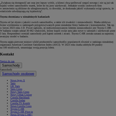
„Zwiększa się dostępność aut oraz jest lepszy wybór, a klienci chcą spróbować czegoś nowego i nie są już tak
lojalni wobec samochodów marek, które do tej pory użytkowali. Jednakże wyniki czołowych firm
w zestawieniu są zbliżone do ubiegłorocznych, co dowodzi, że doskonała jakość wykonania wciąż sprawia, że
właściciele odwdzięczają się lojalnością”.
Toyota doceniana w niezależnych badaniach
Toyota od lat słynie z jakości swoich samochodów, a także ich trwałości i niezawodności. Marka zdobywa
liczne wyróżnienia w rankingach przygotowywanych przez niezależne firmy badawcze i konsumenckie. Tak np.
w lutym 2023 roku J.D. Power ogłosiło, że niekwestionowanym liderem niezawodności jest Toyota C-HR.
W badaniu wzięło udział 30 062 właścicieli, którzy kupili swoje auta jako nowe w salonach i użytkowali przez
3 lata. Respondenci oceniali samochody pod kątem usterek i awarii. Toyota C-HR została uznana za najmniej
awaryjny model w badaniu.
Toyota zajęła pierwsze miejsce wśród producentów samochodów popularnych również w rankingu niezależnej
organizacji American Customer Satisfaction Index (ASCI). W 2023 roku marka zdobyła 84 punkty
na 100 możliwych, umacniając swoją pozycję lidera.
Kontakt
Napisz do nas
Samochody
Samochody
Samochody osobowe
Nowe Aygo X
Yaris
GR Yaris
Yaris Cross
Nowy Yaris Cross
Nowy Urban Cruiser
Corolla Hatchback
Corolla Sedan
Corolla TS Kombi
Nowa Corolla Cross
Toyota C-HR
Toyota C-HR Plug-in
Nowa Toyota C-HR+