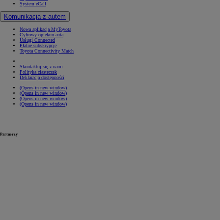
System eCall
Komunikacja z autem
Nowa aplikacja MyToyota
Cyfrowy opiekun auta
Usługi Connected
Płatne subskrypcje
Toyota Connectivity Match
Skontaktuj się z nami
Polityka ciasteczek
Deklaracja dostępności
(Opens in new window)
(Opens in new window)
(Opens in new window)
(Opens in new window)
Partnerzy