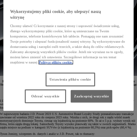
Wykorzystujemy pliki cookie, aby ulepszyć naszą
witrynę
Chcemy ułatwić Ci korzystanie z naszej strony i usprawnić świadczenie usług,
dlatego wykorzystujemy pliki cookie, które są umieszczane na Twoim
komputerze, telefonie komórkowym lub tablecie. Pomagają one nam zrozumieć
Twoje potrzeby i ulepszać funkcjonalność naszej witryny. Są wykorzystywane do
dostarczania usług i narzędzi osób trzecich, a także służą do celów reklamowych.
Zalecamy akceptację wszystkich plików cookie. Jeżeli nie wyrażasz na to zgody,
możesz łatwo zmienić ich ustawienia. Szczegółowe informacje na ten temat
znajdziesz w naszej
Polityce plików cookie.
Ustawienia plików cookie
Firma analityczna J.D. Power ogłosiła wyniki tegorocznego badania U.S. Automotive Brand Loyalty
Study. Na czele rankingu uplasowała się Toyota – ponad 60% kierowców zostaje z tą marką, decydując
się na wymianę samochodu na nowszy model.
Odrzuć wszystkie
Zaakceptuj wszystkie
J.D. Power od 50 lat analizuje rynek motoryzacyjny, a od 5 lat prowadzi również ranking lojalności klientów
wobec marek. Analitycy firmy, korzystając z danych Power Information Network, sprawdzają, czy właściciele
kupują tę samą markę, decydując się na nowszy model.
W najnowszym badaniu J.D. Power 2023 U.S. Automotive Brand Loyalty Study przeanalizowano transakcje
zawierane od września 2022 roku do sierpnia 2023 roku. Wynika z nich, że drugi rok z rzędu wśród marek
motoryzacyjnych dominuje Toyota, ciesząc się lojalnością na poziomie 60%. To aż o 5 p.p. wyższy wynik niż
firma, która zajęła drugą lokatę. Samochody Toyoty wysoko plasowały się także w swoich segmentach. Marka
zajęła miejsce na podium w kategorii SUV-ów (z lojalnością na poziomie 60,5%) oraz pick-upów (60,4 %).
Tyson Jominy, wiceprezes ds. danych i analiz w J.D. Power, tak to tłumaczy: