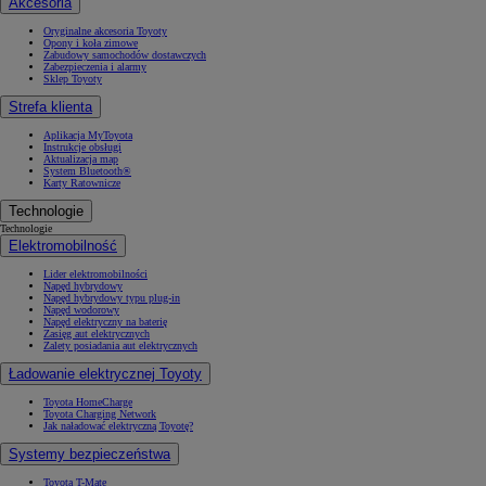
Akcesoria
Oryginalne akcesoria Toyoty
Opony i koła zimowe
Zabudowy samochodów dostawczych
Zabezpieczenia i alarmy
Sklep Toyoty
Strefa klienta
Aplikacja MyToyota
Instrukcje obsługi
Aktualizacja map
System Bluetooth®
Karty Ratownicze
Technologie
Technologie
Elektromobilność
Lider elektromobilności
Napęd hybrydowy
Napęd hybrydowy typu plug-in
Napęd wodorowy
Napęd elektryczny na baterię
Zasięg aut elektrycznych
Zalety posiadania aut elektrycznych
Ładowanie elektrycznej Toyoty
Toyota HomeCharge
Toyota Charging Network
Jak naładować elektryczną Toyotę?
Systemy bezpieczeństwa
Toyota T-Mate