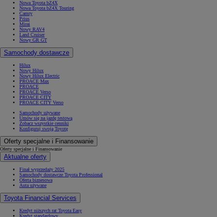
Nowa Toyota bZ4X
Nowa Toyota bZ4X Touring
Camry
Prius
Mirai
Nowy RAV4
Land Cruiser
Nowy GR GT
Samochody dostawcze
Hilux
Nowy Hilux
Nowy Hilux Electric
PROACE Max
PROACE
PROACE Verso
PROACE CITY
PROACE CITY Verso
Samochody używane
Umów się na jazdę testową
Zobacz wszystkie cenniki
Konfiguruj swoją Toyotę
Oferty specjalne i Finansowanie
Oferty specjalne i Finansowanie
Aktualne oferty
Finał wyprzedaży 2025
Samochody dostawcze Toyota Professional
Oferta biznesowa
Auta używane
Toyota Financial Services
Kredyt niższych rat Toyota Easy
Kredyt standardowy