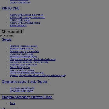
Leasing standardowy
KINTO ONE
KINTO ONE Leasing niższych rat
KINTO ONE Leasing konsumencki
KINTO ONE Najem
KINTO ONE Zarządzanie flotą
KINTO Mobility
Dla właścicieli
Dla właścicieli
Serwis
Promocje i sezonowe usługi
Pozostałe oferty serwisu
Rezerwacja wizyty w serwisie
Gwarancja Toyota Relax
Pozostałe Gwarancje Toyoty
Ubezpieczenia i naprawy blacharsko-lakiernicze
Innowacyjne usługi dla Twojej wygody
Bezpłatne Akcje Serwisowe
Serwis Dobrych Cen
Serwis w ASO się opłaca
Dostęp do informacji serwisowych
Wykaz wydanych zaświadczeń o odbytym szkoleniu (pdf)
Oryginalne części i oleje Toyota
Oryginalne części Toyoty
Oryginalne oleje Toyoty
Program Sprzedaży Hurtowej Trade
Trade