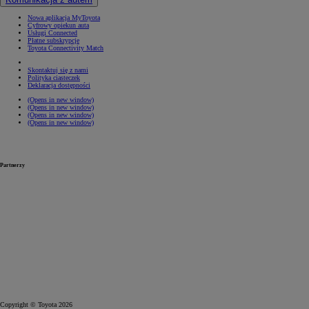
Nowa aplikacja MyToyota
Cyfrowy opiekun auta
Usługi Connected
Płatne subskrypcje
Toyota Connectivity Match
Skontaktuj się z nami
Polityka ciasteczek
Deklaracja dostępności
(Opens in new window)
(Opens in new window)
(Opens in new window)
(Opens in new window)
Partnerzy
Copyright © Toyota 2026