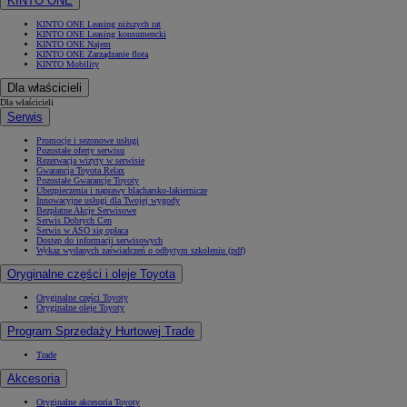
KINTO ONE
KINTO ONE Leasing niższych rat
KINTO ONE Leasing konsumencki
KINTO ONE Najem
KINTO ONE Zarządzanie flotą
KINTO Mobility
Dla właścicieli
Dla właścicieli
Serwis
Promocje i sezonowe usługi
Pozostałe oferty serwisu
Rezerwacja wizyty w serwisie
Gwarancja Toyota Relax
Pozostałe Gwarancje Toyoty
Ubezpieczenia i naprawy blacharsko-lakiernicze
Innowacyjne usługi dla Twojej wygody
Bezpłatne Akcje Serwisowe
Serwis Dobrych Cen
Serwis w ASO się opłaca
Dostęp do informacji serwisowych
Wykaz wydanych zaświadczeń o odbytym szkoleniu (pdf)
Oryginalne części i oleje Toyota
Oryginalne części Toyoty
Oryginalne oleje Toyoty
Program Sprzedaży Hurtowej Trade
Trade
Akcesoria
Oryginalne akcesoria Toyoty