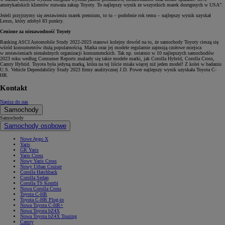
amerykańskich klientów rozważa zakup Toyoty. To najlepszy wynik ze wszystkich marek dostępnych w USA”.
Jeżeli przyjrzymy się zestawieniu marek premium, to tu – podobnie rok temu – najlepszy wynik uzyskał
Lexus, który zdobył 83 punkty.
Cenione za niezawodność Toyoty
Ranking ASCI Automobile Study 2022-2023 stanowi kolejny dowód na to, że samochody Toyoty cieszą się
wśród konsumentów dużą popularnością. Marka oraz jej modele regularnie zajmują czołowe miejsca
w zestawieniach niezależnych organizacji konsumenckich. Tak np. ostatnio w 10 najlepszych samochodów
2023 roku według Consumer Reports znalazły się takie modele marki, jak Corolla Hybrid, Corolla Cross,
Camry Hybrid. Toyota była jedyną marką, która na tej liście miała więcej niż jeden model! Z kolei w badaniu
U.S. Vehicle Dependability Study 2023 firmy analitycznej J.D. Power najlepszy wynik uzyskała Toyota C-
HR.
Kontakt
Napisz do nas
Samochody
Samochody
Samochody osobowe
Nowe Aygo X
Yaris
GR Yaris
Yaris Cross
Nowy Yaris Cross
Nowy Urban Cruiser
Corolla Hatchback
Corolla Sedan
Corolla TS Kombi
Nowa Corolla Cross
Toyota C-HR
Toyota C-HR Plug-in
Nowa Toyota C-HR+
Nowa Toyota bZ4X
Nowa Toyota bZ4X Touring
Camry