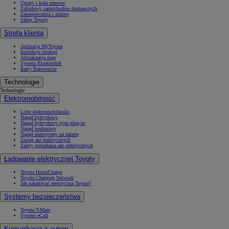
Opony i koła zimowe
Zabudowy samochodów dostawczych
Zabezpieczenia i alarmy
Sklep Toyoty
Strefa klienta
Aplikacja MyToyota
Instrukcje obsługi
Aktualizacja map
System Bluetooth®
Karty Ratownicze
Technologie
Technologie
Elektromobilność
Lider elektromobilności
Napęd hybrydowy
Napęd hybrydowy typu plug-in
Napęd wodorowy
Napęd elektryczny na baterię
Zasięg aut elektrycznych
Zalety posiadania aut elektrycznych
Ładowanie elektrycznej Toyoty
Toyota HomeCharge
Toyota Charging Network
Jak naładować elektryczną Toyotę?
Systemy bezpieczeństwa
Toyota T-Mate
System eCall
Komunikacja z autem