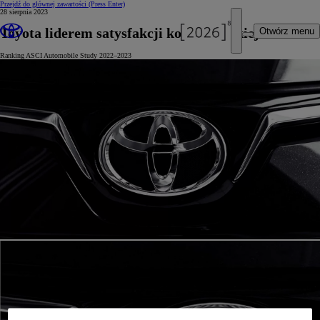
Przejdź do głównej zawartości
(Press Enter)
28 sierpnia 2023
Toyota liderem satysfakcji konsumenckiej
Otwórz menu
Ranking ASCI Automobile Study 2022–2023