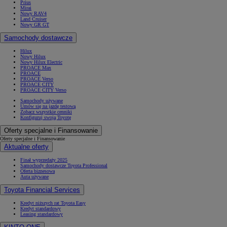
Prius
Mirai
Nowy RAV4
Land Cruiser
Nowy GR GT
Samochody dostawcze
Hilux
Nowy Hilux
Nowy Hilux Electric
PROACE Max
PROACE
PROACE Verso
PROACE CITY
PROACE CITY Verso
Samochody używane
Umów się na jazdę testową
Zobacz wszystkie cenniki
Konfiguruj swoją Toyotę
Oferty specjalne i Finansowanie
Oferty specjalne i Finansowanie
Aktualne oferty
Finał wyprzedaży 2025
Samochody dostawcze Toyota Professional
Oferta biznesowa
Auta używane
Toyota Financial Services
Kredyt niższych rat Toyota Easy
Kredyt standardowy
Leasing standardowy