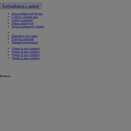
Komunikacja z autem
Nowa aplikacja MyToyota
Cyfrowy opiekun auta
Usługi Connected
Płatne subskrypcje
Toyota Connectivity Match
Skontaktuj się z nami
Polityka ciasteczek
Deklaracja dostępności
(Opens in new window)
(Opens in new window)
(Opens in new window)
(Opens in new window)
Partnerzy