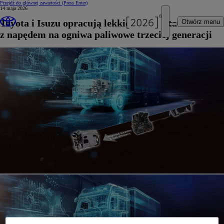
Przejdź do głównej zawartości
(Press Enter)
14 maja 2026
Toyota i Isuzu opracują lekkie auto dostawcze
Otwórz menu
z napędem na ogniwa paliwowe trzeciej generacji