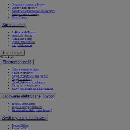
Oryginalne akcesoria Toyoty
Opony i koła zimowe
Zabudowy samochodów dostawczych
Zabezpieczenia i alarmy
Sklep Toyoty
Strefa klienta
Aplikacja MyToyota
Instrukcje obsługi
Aktualizacja map
System Bluetooth®
Karty Ratownicze
Technologie
Technologie
Elektromobilność
Lider elektromobilności
Napęd hybrydowy
Napęd hybrydowy typu plug-in
Napęd wodorowy
Napęd elektryczny na baterię
Zasięg aut elektrycznych
Zalety posiadania aut elektrycznych
Ładowanie elektrycznej Toyoty
Toyota HomeCharge
Toyota Charging Network
Jak naładować elektryczną Toyotę?
Systemy bezpieczeństwa
Toyota T-Mate
System eCall