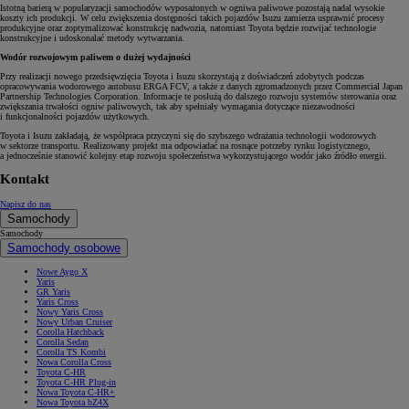
Istotną barierą w popularyzacji samochodów wyposażonych w ogniwa paliwowe pozostają nadal wysokie
koszty ich produkcji. W celu zwiększenia dostępności takich pojazdów Isuzu zamierza usprawnić procesy
produkcyjne oraz zoptymalizować konstrukcję nadwozia, natomiast Toyota będzie rozwijać technologie
konstrukcyjne i udoskonalać metody wytwarzania.
Wodór rozwojowym paliwem o dużej wydajności
Przy realizacji nowego przedsięwzięcia Toyota i Isuzu skorzystają z doświadczeń zdobytych podczas
opracowywania wodorowego autobusu ERGA FCV, a także z danych zgromadzonych przez Commercial Japan
Partnership Technologies Corporation. Informacje te posłużą do dalszego rozwoju systemów sterowania oraz
zwiększania trwałości ogniw paliwowych, tak aby spełniały wymagania dotyczące niezawodności
i funkcjonalności pojazdów użytkowych.
Toyota i Isuzu zakładają, że współpraca przyczyni się do szybszego wdrażania technologii wodorowych
w sektorze transportu. Realizowany projekt ma odpowiadać na rosnące potrzeby rynku logistycznego,
a jednocześnie stanowić kolejny etap rozwoju społeczeństwa wykorzystującego wodór jako źródło energii.
Kontakt
Napisz do nas
Samochody
Samochody
Samochody osobowe
Nowe Aygo X
Yaris
GR Yaris
Yaris Cross
Nowy Yaris Cross
Nowy Urban Cruiser
Corolla Hatchback
Corolla Sedan
Corolla TS Kombi
Nowa Corolla Cross
Toyota C-HR
Toyota C-HR Plug-in
Nowa Toyota C-HR+
Nowa Toyota bZ4X