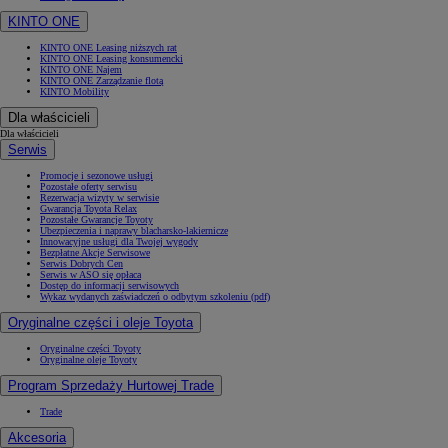
KINTO ONE
KINTO ONE Leasing niższych rat
KINTO ONE Leasing konsumencki
KINTO ONE Najem
KINTO ONE Zarządzanie flotą
KINTO Mobility
Dla właścicieli
Dla właścicieli
Serwis
Promocje i sezonowe usługi
Pozostałe oferty serwisu
Rezerwacja wizyty w serwisie
Gwarancja Toyota Relax
Pozostałe Gwarancje Toyoty
Ubezpieczenia i naprawy blacharsko-lakiernicze
Innowacyjne usługi dla Twojej wygody
Bezpłatne Akcje Serwisowe
Serwis Dobrych Cen
Serwis w ASO się opłaca
Dostęp do informacji serwisowych
Wykaz wydanych zaświadczeń o odbytym szkoleniu (pdf)
Oryginalne części i oleje Toyota
Oryginalne części Toyoty
Oryginalne oleje Toyoty
Program Sprzedaży Hurtowej Trade
Trade
Akcesoria