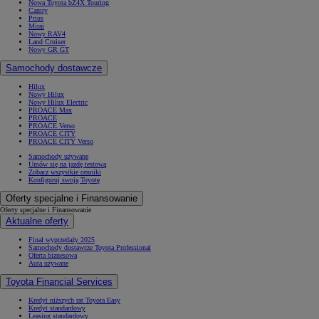
Nowa Toyota bZ4X Touring
Camry
Prius
Mirai
Nowy RAV4
Land Cruiser
Nowy GR GT
Samochody dostawcze
Hilux
Nowy Hilux
Nowy Hilux Electric
PROACE Max
PROACE
PROACE Verso
PROACE CITY
PROACE CITY Verso
Samochody używane
Umów się na jazdę testową
Zobacz wszystkie cenniki
Konfiguruj swoją Toyotę
Oferty specjalne i Finansowanie
Oferty specjalne i Finansowanie
Aktualne oferty
Finał wyprzedaży 2025
Samochody dostawcze Toyota Professional
Oferta biznesowa
Auta używane
Toyota Financial Services
Kredyt niższych rat Toyota Easy
Kredyt standardowy
Leasing standardowy