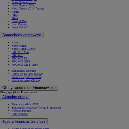
Nowa Toyota C-HR+
Nowa Toyota bZ4X
Nowa Toyota bZ4X Touring
Camry
Prius
Mirai
Nowy RAV4
Land Cruiser
Nowy GR GT
Samochody dostawcze
Hilux
Nowy Hilux
Nowy Hilux Electric
PROACE Max
PROACE
PROACE Verso
PROACE CITY
PROACE CITY Verso
Samochody używane
Umów się na jazdę testową
Zobacz wszystkie cenniki
Konfiguruj swoją Toyotę
Oferty specjalne i Finansowanie
Oferty specjalne i Finansowanie
Aktualne oferty
Finał wyprzedaży 2025
Samochody dostawcze Toyota Professional
Oferta biznesowa
Auta używane
Toyota Financial Services
Kredyt niższych rat Toyota Easy