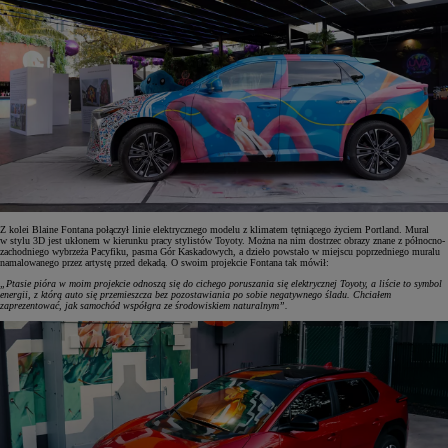
Z kolei Blaine Fontana połączył linie elektrycznego modelu z klimatem tętniącego życiem Portland. Mural
w stylu 3D jest ukłonem w kierunku pracy stylistów Toyoty. Można na nim dostrzec obrazy znane z północno-
zachodniego wybrzeża Pacyfiku, pasma Gór Kaskadowych, a dzieło powstało w miejscu poprzedniego muralu
namalowanego przez artystę przed dekadą. O swoim projekcie Fontana tak mówił:
„Ptasie pióra w moim projekcie odnoszą się do cichego poruszania się elektrycznej Toyoty, a liście to symbol
energii, z którą auto się przemieszcza bez pozostawiania po sobie negatywnego śladu. Chciałem
zaprezentować, jak samochód współgra ze środowiskiem naturalnym”.