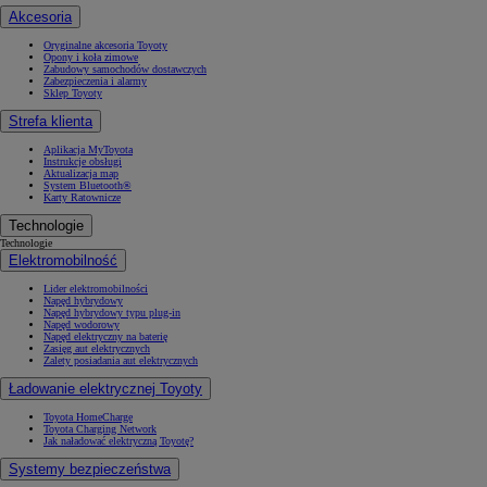
Akcesoria
Oryginalne akcesoria Toyoty
Opony i koła zimowe
Zabudowy samochodów dostawczych
Zabezpieczenia i alarmy
Sklep Toyoty
Strefa klienta
Aplikacja MyToyota
Instrukcje obsługi
Aktualizacja map
System Bluetooth®
Karty Ratownicze
Technologie
Technologie
Elektromobilność
Lider elektromobilności
Napęd hybrydowy
Napęd hybrydowy typu plug-in
Napęd wodorowy
Napęd elektryczny na baterię
Zasięg aut elektrycznych
Zalety posiadania aut elektrycznych
Ładowanie elektrycznej Toyoty
Toyota HomeCharge
Toyota Charging Network
Jak naładować elektryczną Toyotę?
Systemy bezpieczeństwa