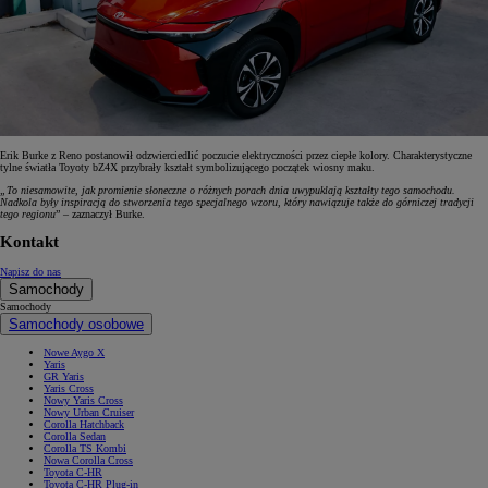
Erik Burke z Reno postanowił odzwierciedlić poczucie elektryczności przez ciepłe kolory. Charakterystyczne
tylne światła Toyoty bZ4X przybrały kształt symbolizującego początek wiosny maku.
„To niesamowite, jak promienie słoneczne o różnych porach dnia uwypuklają kształty tego samochodu.
Nadkola były inspiracją do stworzenia tego specjalnego wzoru, który nawiązuje także do górniczej tradycji
tego regionu
” – zaznaczył Burke.
Kontakt
Napisz do nas
Samochody
Samochody
Samochody osobowe
Nowe Aygo X
Yaris
GR Yaris
Yaris Cross
Nowy Yaris Cross
Nowy Urban Cruiser
Corolla Hatchback
Corolla Sedan
Corolla TS Kombi
Nowa Corolla Cross
Toyota C-HR
Toyota C-HR Plug-in