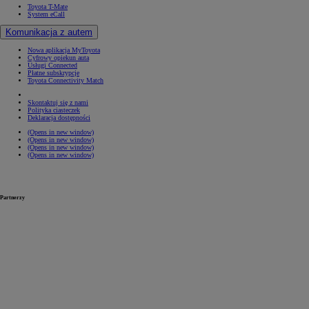
Toyota T-Mate
System eCall
Komunikacja z autem
Nowa aplikacja MyToyota
Cyfrowy opiekun auta
Usługi Connected
Płatne subskrypcje
Toyota Connectivity Match
Skontaktuj się z nami
Polityka ciasteczek
Deklaracja dostępności
(Opens in new window)
(Opens in new window)
(Opens in new window)
(Opens in new window)
Partnerzy