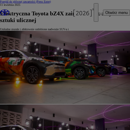
Przejdź do głównej zawartości
(Press Enter)
11 kwietnia 2025
Elektryczna Toyota bZ4X zainspirowała artystów
Otwórz menu
sztuki ulicznej
Unikalne murale i efektownie ozdobione nadwozie SUV-a i