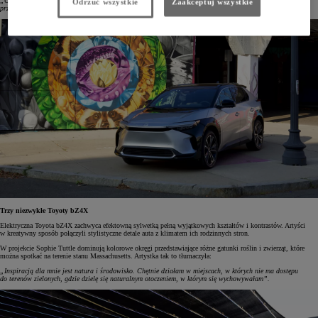
„Cieszymy się, że dzięki Toyocie bZ4X artyści mogli pokazać, czym jest dla nich ich rodzinne miasto oraz
Odrzuć wszystkie
Zaakceptuj wszystkie
przedstawić swoje spojrzenie na zelektryfikowaną mobilność”.
Trzy niezwykłe Toyoty bZ4X
Elektryczna Toyota bZ4X zachwyca efektowną sylwetką pełną wyjątkowych kształtów i kontrastów. Artyści
w kreatywny sposób połączyli stylistyczne detale auta z klimatem ich rodzinnych stron.
W projekcie Sophie Tuttle dominują kolorowe okręgi przedstawiające różne gatunki roślin i zwierząt, które
można spotkać na terenie stanu Massachusetts. Artystka tak to tłumaczyła:
„Inspiracją dla mnie jest natura i środowisko. Chętnie działam w miejscach, w których nie ma dostępu
do terenów zielonych, gdzie dzielę się naturalnym otoczeniem, w którym się wychowywałam”.