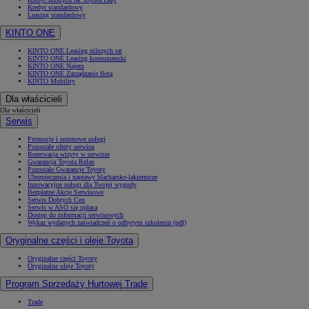
Kredyt standardowy
Leasing standardowy
KINTO ONE
KINTO ONE Leasing niższych rat
KINTO ONE Leasing konsumencki
KINTO ONE Najem
KINTO ONE Zarządzanie flotą
KINTO Mobility
Dla właścicieli
Dla właścicieli
Serwis
Promocje i sezonowe usługi
Pozostałe oferty serwisu
Rezerwacja wizyty w serwisie
Gwarancja Toyota Relax
Pozostałe Gwarancje Toyoty
Ubezpieczenia i naprawy blacharsko-lakiernicze
Innowacyjne usługi dla Twojej wygody
Bezpłatne Akcje Serwisowe
Serwis Dobrych Cen
Serwis w ASO się opłaca
Dostęp do informacji serwisowych
Wykaz wydanych zaświadczeń o odbytym szkoleniu (pdf)
Oryginalne części i oleje Toyota
Oryginalne części Toyoty
Oryginalne oleje Toyoty
Program Sprzedaży Hurtowej Trade
Trade