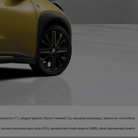
ykowym (7"), usługach łączności Toyota Connected Car, manualnej klimatyzacji, kolorowym wyświetlaczu
, asystenta utrzymania pasa ruchu (LTA), automatyczne światła drogowe (AHB), układ rozpoznawania znaków