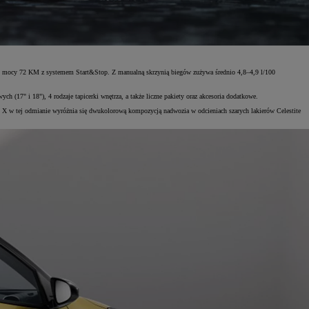
i o mocy 72 KM z systemem Start&Stop. Z manualną skrzynią biegów zużywa średnio 4,8–4,9 l/100
17" i 18"), 4 rodzaje tapicerki wnętrza, a także liczne pakiety oraz akcesoria dodatkowe.
o X w tej odmianie wyróżnia się dwukolorową kompozycją nadwozia w odcieniach szarych lakierów Celestite