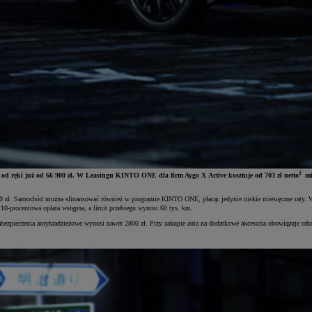
1
y od ręki już od 66 900 zł. W Leasingu KINTO ONE dla firm Aygo X Active kosztuje od 703 zł netto
mi
6 900 zł. Samochód można sfinansować również w programie KINTO ONE, płacąc jedynie niskie miesięczne raty.
10-procentowa opłata wstępna, a limit przebiegu wynosi 60 tys. km.
bezpieczenia antykradzieżowe wynosi nawet 2800 zł. Przy zakupie auta na dodatkowe akcesoria obowiązuje rab