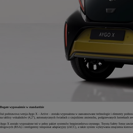
Bogate wyposażenie w standardzie
Już podstawowa wersja Aygo X – Active – została wyposażona w zaawansowane technologie i elementy podno
na tablicy wskaźników (4,2"), automatycznych światłach z czujnikiem zmierzchu, podgrzewanych lusterkach
Aygo X zostało wyposażone też w pełny pakiet systemów bezpieczeństwa czynnego. Toyota Safety Sense zawie
drogowych (RSA) i inteligentny tempomat adaptacyjny (iACC), a także system wykrywania zmęczenia kierow