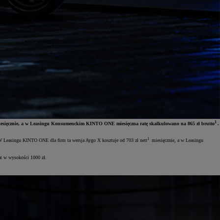
1
esięcznie, a w Leasingu Konsumenckim KINTO ONE miesięczna ratę skalkulowano na 865 zł brutto
.
1
 W Leasingu KINTO ONE dla firm ta wersja Aygo X kosztuje od 703 zł nett
miesięcznie, a w Leasingu
at w wysokości 1000 zł.