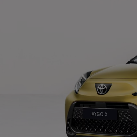
Od
105 300 zł
Corolla Hatchback
HYBRID