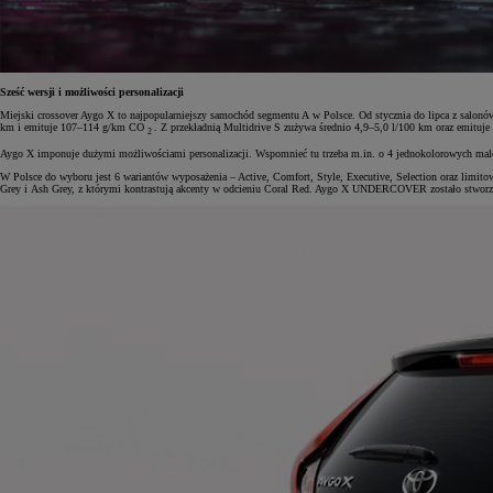
Sześć wersji i możliwości personalizacji
Miejski crossover Aygo X to najpopularniejszy samochód segmentu A w Polsce. Od stycznia do lipca z salo
km i emituje 107–114 g/km CO
. Z przekładnią Multidrive S zużywa średnio 4,9–5,0 l/100 km oraz emit
2
Aygo X imponuje dużymi możliwościami personalizacji. Wspomnieć tu trzeba m.in. o 4 jednokolorowych malowa
W Polsce do wyboru jest 6 wariantów wyposażenia – Active, Comfort, Style, Executive, Selection oraz limi
Grey i Ash Grey, z którymi kontrastują akcenty w odcieniu Coral Red. Aygo X UNDERCOVER zostało stworz