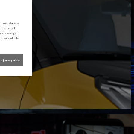
okie, które są
potrzeby i
także służą do
łatwo zmienić
uj wszystkie