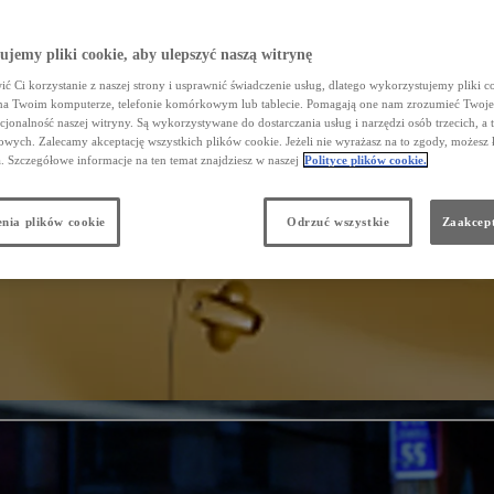
jemy pliki cookie, aby ulepszyć naszą witrynę
ć Ci korzystanie z naszej strony i usprawnić świadczenie usług, dlatego wykorzystujemy pliki co
na Twoim komputerze, telefonie komórkowym lub tablecie. Pomagają one nam zrozumieć Twoje 
cjonalność naszej witryny. Są wykorzystywane do dostarczania usług i narzędzi osób trzecich, a 
wych. Zalecamy akceptację wszystkich plików cookie. Jeżeli nie wyrażasz na to zgody, możesz 
a. Szczegółowe informacje na ten temat znajdziesz w naszej
Polityce plików cookie.
nia plików cookie
Odrzuć wszystkie
Zaakcept