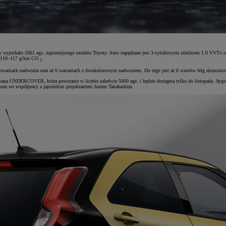
nów wyjechało 2061 egz. najmniejszego modelu Toyoty. Auto napędzane jest 3-cylidrowym silnikiem 1.0 VVT-
uje 110–117 g/km CO
.
2
niach nadwozia oraz aż 6 wariantach z dwukolorowym nadwoziem. Do tego jest aż 6 wzorów felg aluminiowych (
towana UNDERCOVER, która powstanie w liczbie zaledwie 5000 egz. i będzie dostępna tylko do listopada. Ayg
one we współpracy z japońskim projektantem Junem Takahashim.