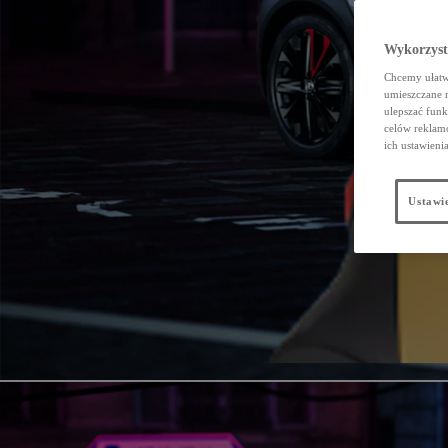
Wykorzystu
Chcemy ułatwi
umieszczane 
ulepszać funk
celów reklamo
ich ustawieni
Ustawie