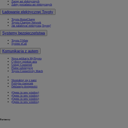
Zasięg aut elektrycznych
Zalety posiadania aut elektrycznych
Ładowanie elektrycznej Toyoty
Toyota HomeCharge
Toyota Charging Network
Jak naładować elektryczną Toyotę?
Systemy bezpieczeństwa
Toyota T-Mate
System eCall
Komunikacja z autem
Nowa aplikacja MyToyota
Cyfrowy opiekun auta
Usługi Connected
Płatne subskrypcje
Toyota Connectivity Match
Skontaktuj się z nami
Polityka ciasteczek
Deklaracja dostępności
(Opens in new window)
(Opens in new window)
(Opens in new window)
(Opens in new window)
Partnerzy