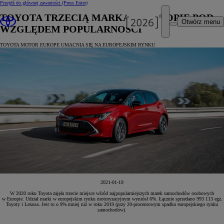
Przejdź do głównej zawartości
(Press Enter)
TOYOTA TRZECIĄ MARKĄ W EUROPIE POD
Otwórz menu
WZGLĘDEM POPULARNOŚCI
TOYOTA MOTOR EUROPE UMACNIA SIĘ NA EUROPEJSKIM RYNKU
2021-01-19
W 2020 roku Toyota zajęła trzecie miejsce wśród najpopularniejszych marek samochodów osobowych
w Europie. Udział marki w europejskim rynku motoryzacyjnym wyniósł 6%. Łącznie sprzedano 993 113 egz.
Toyoty i Lexusa. Jest to o 9% mniej niż w roku 2019 (przy 20-procentowym spadku europejskiego rynku
samochodów).