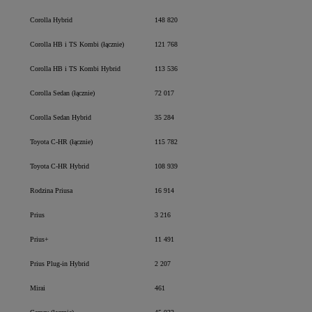
Corolla Hybrid
148 820
Corolla HB i TS Kombi (łącznie)
121 768
Corolla HB i TS Kombi Hybrid
113 536
Corolla Sedan (łącznie)
72 017
Corolla Sedan Hybrid
35 284
Toyota C-HR (łącznie)
115 782
Toyota C-HR Hybrid
108 939
Rodzina Priusa
16 914
Prius
3 216
Prius+
11 491
Prius Plug-in Hybrid
2 207
Mirai
461