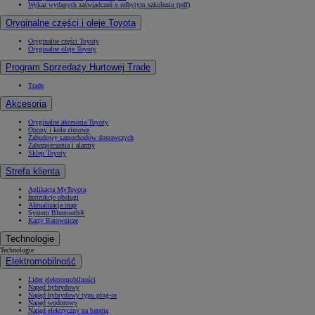
Wykaz wydanych zaświadczeń o odbytym szkoleniu (pdf)
Oryginalne części i oleje Toyota
Oryginalne części Toyoty
Oryginalne oleje Toyoty
Program Sprzedaży Hurtowej Trade
Trade
Akcesoria
Oryginalne akcesoria Toyoty
Opony i koła zimowe
Zabudowy samochodów dostawczych
Zabezpieczenia i alarmy
Sklep Toyoty
Strefa klienta
Aplikacja MyToyota
Instrukcje obsługi
Aktualizacja map
System Bluetooth®
Karty Ratownicze
Technologie
Technologie
Elektromobilność
Lider elektromobilności
Napęd hybrydowy
Napęd hybrydowy typu plug-in
Napęd wodorowy
Napęd elektryczny na baterię