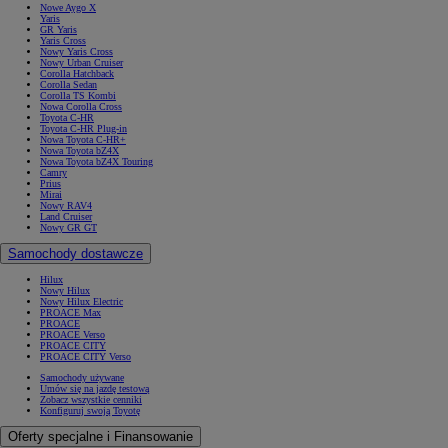
Nowe Aygo X
Yaris
GR Yaris
Yaris Cross
Nowy Yaris Cross
Nowy Urban Cruiser
Corolla Hatchback
Corolla Sedan
Corolla TS Kombi
Nowa Corolla Cross
Toyota C-HR
Toyota C-HR Plug-in
Nowa Toyota C-HR+
Nowa Toyota bZ4X
Nowa Toyota bZ4X Touring
Camry
Prius
Mirai
Nowy RAV4
Land Cruiser
Nowy GR GT
Samochody dostawcze
Hilux
Nowy Hilux
Nowy Hilux Electric
PROACE Max
PROACE
PROACE Verso
PROACE CITY
PROACE CITY Verso
Samochody używane
Umów się na jazdę testową
Zobacz wszystkie cenniki
Konfiguruj swoją Toyotę
Oferty specjalne i Finansowanie