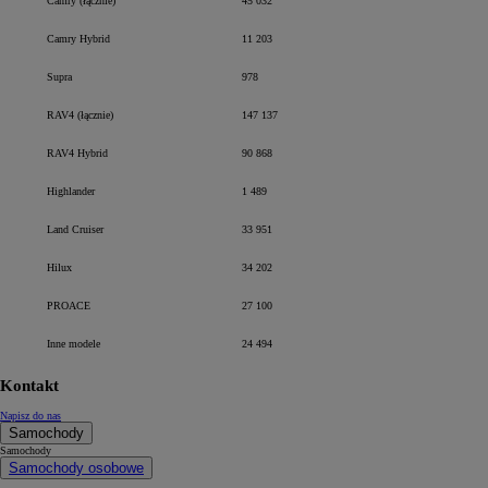
Camry (łącznie)
45 032
Camry Hybrid
11 203
Supra
978
RAV4 (łącznie)
147 137
RAV4 Hybrid
90 868
Highlander
1 489
Land Cruiser
33 951
Hilux
34 202
PROACE
27 100
Inne modele
24 494
Kontakt
Napisz do nas
Samochody
Samochody
Samochody osobowe