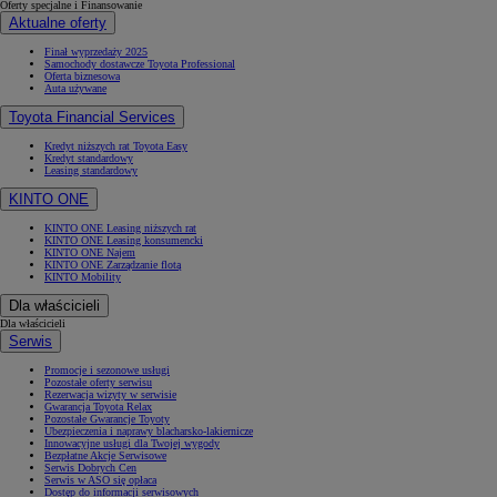
Oferty specjalne i Finansowanie
Aktualne oferty
Finał wyprzedaży 2025
Samochody dostawcze Toyota Professional
Oferta biznesowa
Auta używane
Toyota Financial Services
Kredyt niższych rat Toyota Easy
Kredyt standardowy
Leasing standardowy
KINTO ONE
KINTO ONE Leasing niższych rat
KINTO ONE Leasing konsumencki
KINTO ONE Najem
KINTO ONE Zarządzanie flotą
KINTO Mobility
Dla właścicieli
Dla właścicieli
Serwis
Promocje i sezonowe usługi
Pozostałe oferty serwisu
Rezerwacja wizyty w serwisie
Gwarancja Toyota Relax
Pozostałe Gwarancje Toyoty
Ubezpieczenia i naprawy blacharsko-lakiernicze
Innowacyjne usługi dla Twojej wygody
Bezpłatne Akcje Serwisowe
Serwis Dobrych Cen
Serwis w ASO się opłaca
Dostęp do informacji serwisowych