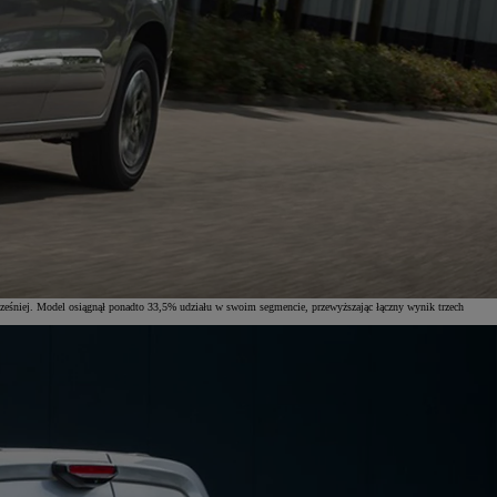
ześniej. Model osiągnął ponadto 33,5% udziału w swoim segmencie, przewyższając łączny wynik trzech