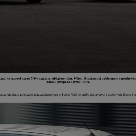
fessional, co stanowi wzrost 7,6% względem ubiegłego roku. Wśród 10 najczęściej wybieranych samo
udziału przypada Toyocie Hilux.
erwszych ośmiu miesiącach roku zarejestrowano w Polsce 7829 pojazdów dostawczych i osobowych Toyota Profe