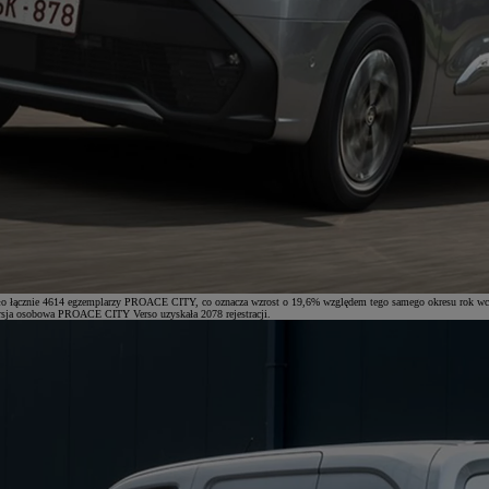
chało łącznie 4614 egzemplarzy PROACE CITY, co oznacza wzrost o 19,6% względem tego samego okresu rok wc
ersja osobowa PROACE CITY Verso uzyskała 2078 rejestracji.