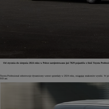
Od stycznia do sierpnia 2024 roku w Polsce zarejestrowano już 7829 pojazdów z linii Toyota Pro
Od
81 900 zł
Toyota Professional odnotowuje dynamiczny wzrost sprzedaży w 2024 roku, osiągając znakomite wyniki. W pi
918 aut.
Yaris Cross
HYBRID