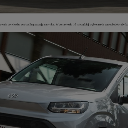
 potwierdza swoją silną pozycję na rynku. W zestawieniu 10 najczęściej wybieranych samochodów użytkowyc