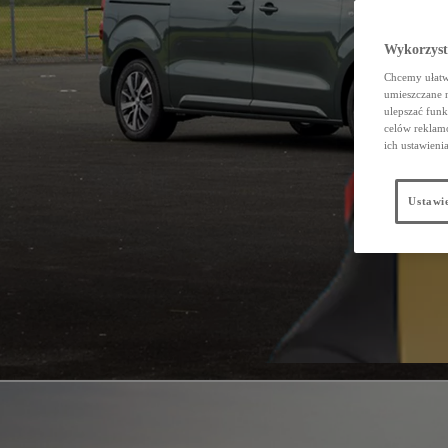
Wykorzystu
Chcemy ułatwi
umieszczane 
ulepszać funk
celów reklamo
ich ustawieni
Ustawie