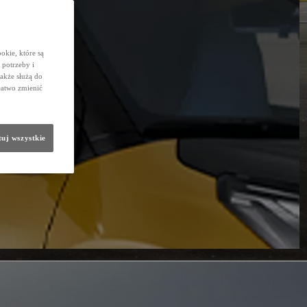
okie, które są
potrzeby i
także służą do
łatwo zmienić
uj wszystkie