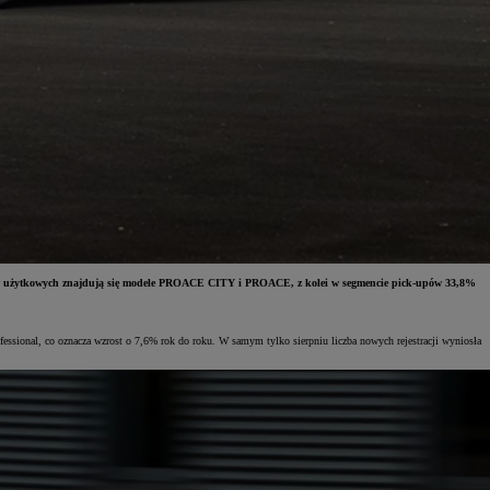
chodów użytkowych znajdują się modele PROACE CITY i PROACE, z kolei w segmencie pick-upów 33,8%
ssional, co oznacza wzrost o 7,6% rok do roku. W samym tylko sierpniu liczba nowych rejestracji wyniosła