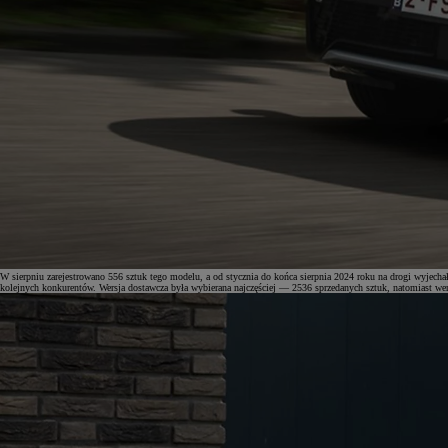
W sierpniu zarejestrowano 556 sztuk tego modelu, a od stycznia do końca sierpnia 2024 roku na drogi wyje
kolejnych konkurentów. Wersja dostawcza była wybierana najczęściej — 2536 sprzedanych sztuk, natomiast w