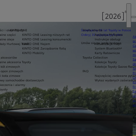
ci i oleje Toyoty
KINTO ONE
Świętujemy 35 lat Toyoty w Polsce
Strefa klienta
alne części
KINTO ONE Leasing niższych rat
Odkryj 35 wyjątkowych ofert
Aplikacja MyToyota
Ak
alne oleje
KINTO ONE Leasing konsumencki
Instrukcje obsługi
pr
Umów się na jazdę testową
daży Hurtowej Trade
KINTO ONE Najem
Aktualizacja map
Ce
KINTO ONE Zarządzanie flotą
System Bluetooth®
ws
KINTO Mobility
Karty Ratownicze
mo
 akcesoriów
Toyota Collection
S
alne akcesoria Toyoty
Kolekcje Toyoty
do
 kół zimowych
Kolekcje Toyoty Gazoo Raci
To
 opon zimowych
FAQ
Pr
i koła zimowe
Najczęściej zadawane pytan
Of
owy samochodów dostawczych
Wykaz wydanych zaświadczeń
KI
ieczenia i alarmy
fi
Toyoty
S
u
in
w
U
si
ja
te