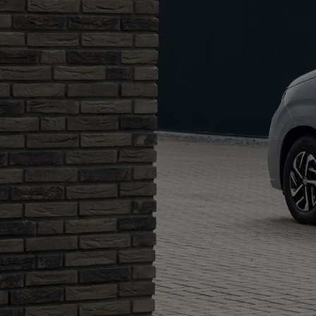
Od
105 300 zł
Corolla Hatchback
HYBRID