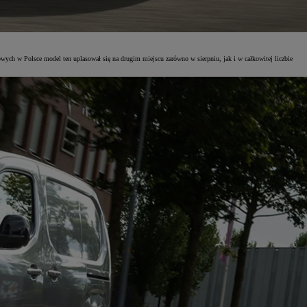
h w Polsce model ten uplasował się na drugim miejscu zarówno w sierpniu, jak i w całkowitej liczbie