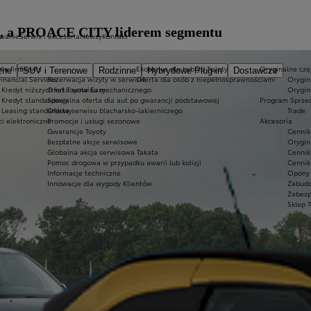
em, a PROACE CITY liderem segmentu
owanie
Serwis i akcesoria
Newsy
Kontakt
dla firm
Serwis
Ekobonus dla hybryd Toyoty
Oryginalne częś
zne
SUV i Terenowe
Rodzinne
Hybrydowe Plug-in
Dostawcze
Financial Services
Rezerwacja wizyty w serwisie
Oferta dla osób z niepełnosprawnościami
Orygin
Kredyt niższych rat Toyota Easy
Oferta serwisu mechanicznego
Orygin
Kredyt standardowy
Specjalna oferta dla aut po gwarancji podstawowej
Program Sprze
Leasing standardowy
Oferta serwisu blacharsko-lakierniczego
Trade
ci elektroniczne
Promocje i usługi sezonowe
Akcesoria
Gwarancje Toyoty
Cennik
Bezpłatne akcje serwisowe
Orygin
Globalna akcja serwisowa Takata
Cennik
Pomoc drogowa w przypadku awarii lub kolizji
Cennik
Informacje techniczne
Opony 
Innowacje dla wygody Klientów
Zabud
Zabezp
Sklep 