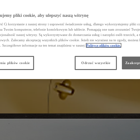
jemy pliki cookie, aby ulepszyć naszą witrynę
ć Ci korzystanie z naszej strony i usprawnić świadczenie usług, dlatego wykorzystujemy pliki co
na Twoim komputerze, telefonie komórkowym lub tablecie. Pomagają one nam zrozumieć Twoje 
cjonalność naszej witryny. Są wykorzystywane do dostarczania usług i narzędzi osób trzecich, a 
wych. Zalecamy akceptację wszystkich plików cookie. Jeżeli nie wyrażasz na to zgody, możesz 
a. Szczegółowe informacje na ten temat znajdziesz w naszej
Polityce plików cookie.
nia plików cookie
Odrzuć wszystkie
Zaakcept