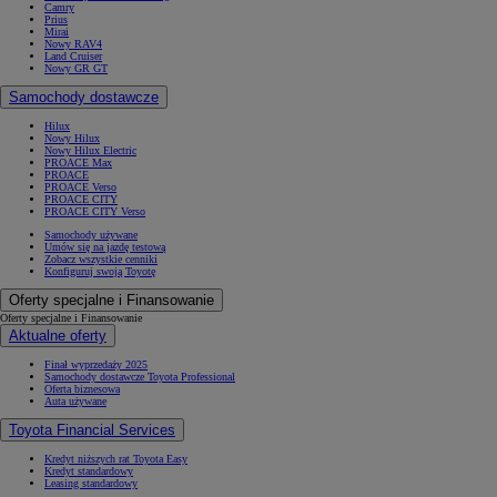
Camry
Prius
Mirai
Nowy RAV4
Land Cruiser
Nowy GR GT
Samochody dostawcze
Hilux
Nowy Hilux
Nowy Hilux Electric
PROACE Max
PROACE
PROACE Verso
PROACE CITY
PROACE CITY Verso
Samochody używane
Umów się na jazdę testową
Zobacz wszystkie cenniki
Konfiguruj swoją Toyotę
Oferty specjalne i Finansowanie
Oferty specjalne i Finansowanie
Aktualne oferty
Finał wyprzedaży 2025
Samochody dostawcze Toyota Professional
Oferta biznesowa
Auta używane
Toyota Financial Services
Kredyt niższych rat Toyota Easy
Kredyt standardowy
Leasing standardowy