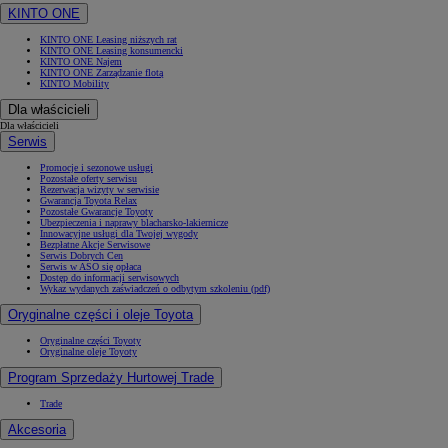
KINTO ONE
KINTO ONE Leasing niższych rat
KINTO ONE Leasing konsumencki
KINTO ONE Najem
KINTO ONE Zarządzanie flotą
KINTO Mobility
Dla właścicieli
Dla właścicieli
Serwis
Promocje i sezonowe usługi
Pozostałe oferty serwisu
Rezerwacja wizyty w serwisie
Gwarancja Toyota Relax
Pozostałe Gwarancje Toyoty
Ubezpieczenia i naprawy blacharsko-lakiernicze
Innowacyjne usługi dla Twojej wygody
Bezpłatne Akcje Serwisowe
Serwis Dobrych Cen
Serwis w ASO się opłaca
Dostęp do informacji serwisowych
Wykaz wydanych zaświadczeń o odbytym szkoleniu (pdf)
Oryginalne części i oleje Toyota
Oryginalne części Toyoty
Oryginalne oleje Toyoty
Program Sprzedaży Hurtowej Trade
Trade
Akcesoria