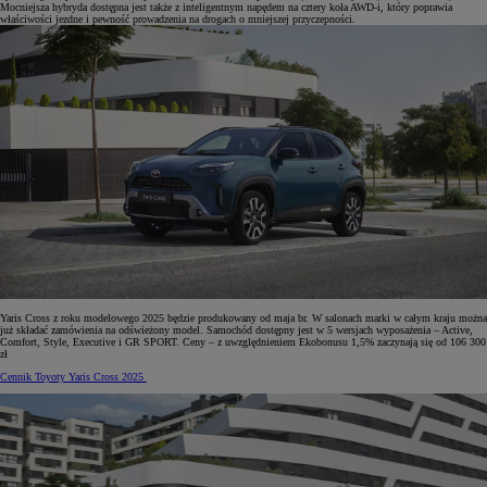
Mocniejsza hybryda dostępna jest także z inteligentnym napędem na cztery koła AWD-i, który poprawia
właściwości jezdne i pewność prowadzenia na drogach o mniejszej przyczepności.
Yaris Cross z roku modelowego 2025 będzie produkowany od maja br. W salonach marki w całym kraju można
już składać zamówienia na odświeżony model. Samochód dostępny jest w 5 wersjach wyposażenia – Active,
Comfort, Style, Executive i GR SPORT. Ceny – z uwzględnieniem Ekobonusu 1,5% zaczynają się od 106 300
zł
Cennik Toyoty Yaris Cross 2025