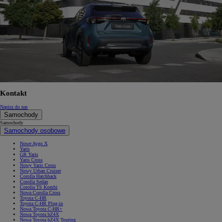
Kontakt
Napisz do nas
Samochody
Samochody
Samochody osobowe
Nowe Aygo X
Yaris
GR Yaris
Yaris Cross
Nowy Yaris Cross
Nowy Urban Cruiser
Corolla Hatchback
Corolla Sedan
Corolla TS Kombi
Nowa Corolla Cross
Toyota C-HR
Toyota C-HR Plug-in
Nowa Toyota C-HR+
Nowa Toyota bZ4X
Nowa Toyota bZ4X Touring