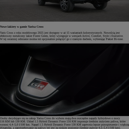
Nowe lakiery w gamie Yarisa Cross
Yaris Cross z roku modelowego 2025 jest dostępny w aż 15 wariantach kolorystycznych. Nowością jest
efektowny metaliczny lakier Forest Green, który występuje w wersjach Active, Comfort, Style i Executive.
W tej ostatniej odmianie można też opcjonalnie połączyć go z czarnym dachem, wybierając Pakiet Bi-tone.
Osoby decydujące się na zakup Yarisa Cross do wyboru mają dwa oszczędne napędy hybrydowe o mocy
116 KM lub 130 KM. Układ 1.5 Hybrid Dynamic Force 116 KM imponuje średnim zużyciem paliwa, które
wynosi 4,4–5,0 l/100 km. Napęd 1.5 Hybrid Dynamic Force 130 KM zapewnia lepsze przyspieszenie i większą
dynamikę, a zapotrzebowanie na paliwo też jest na niskim poziomie (średnie zużycie 4,5–5,4 l/100 km).