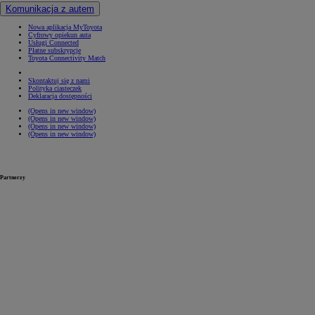
Komunikacja z autem
Nowa aplikacja MyToyota
Cyfrowy opiekun auta
Usługi Connected
Płatne subskrypcje
Toyota Connectivity Match
Skontaktuj się z nami
Polityka ciasteczek
Deklaracja dostępności
(Opens in new window)
(Opens in new window)
(Opens in new window)
(Opens in new window)
Partnerzy