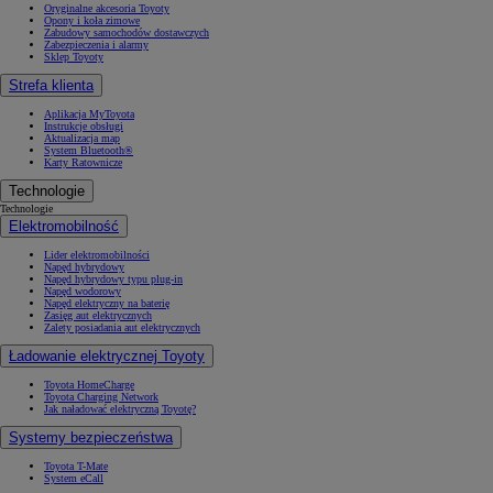
Oryginalne akcesoria Toyoty
Opony i koła zimowe
Zabudowy samochodów dostawczych
Zabezpieczenia i alarmy
Sklep Toyoty
Strefa klienta
Aplikacja MyToyota
Instrukcje obsługi
Aktualizacja map
System Bluetooth®
Karty Ratownicze
Technologie
Technologie
Elektromobilność
Lider elektromobilności
Napęd hybrydowy
Napęd hybrydowy typu plug-in
Napęd wodorowy
Napęd elektryczny na baterię
Zasięg aut elektrycznych
Zalety posiadania aut elektrycznych
Ładowanie elektrycznej Toyoty
Toyota HomeCharge
Toyota Charging Network
Jak naładować elektryczną Toyotę?
Systemy bezpieczeństwa
Toyota T-Mate
System eCall