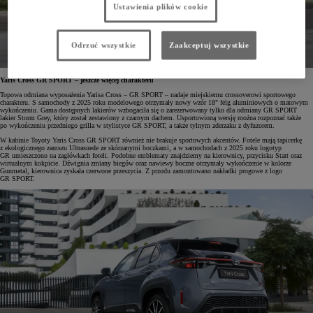
Ustawienia plików cookie
Odrzuć wszystkie
Zaakceptuj wszystkie
Yaris Cross GR SPORT – jeszcze więcej charakteru
Topowa odmiana wyposażenia Yarisa Cross – GR SPORT – nadaje miejskiemu crossoverowi sportowego
charakteru. S samochody z 2025 roku modelowego otrzymały nowy wzór 18" felg aluminiowych o matowym
wykończeniu. Gama dostępnych lakierów wzbogaciła się o zarezerwowany tylko dla odmiany GR SPORT
lakier Storm Grey, który został zestawiony z czarnym dachem. Usportowioną wersję można rozpoznać także
po wykończeniu przedniego grilla w stylistyce GR SPORT, a także tylnym zderzaku z dyfuzorem.
W kabinie Toyoty Yaris Cross GR SPORT również nie brakuje sportowych akcentów. Fotele mają tapicerkę
z ekologicznego zamszu Ultrasuede ze skórzanymi boczkami, a w samochodach z 2025 roku logotyp
GR umieszczono na zagłówkach foteli. Podobne emblematy znajdziemy na kierownicy, przycisku Start oraz
wirtualnym kokpicie. Dźwignia zmiany biegów oraz nawiewy boczne otrzymały wykończenie w kolorze
Gunmetal, kierownica zyskała czerwone przeszycia. Z przodu zamontowano nakładki progowe z logo
GR SPORT.