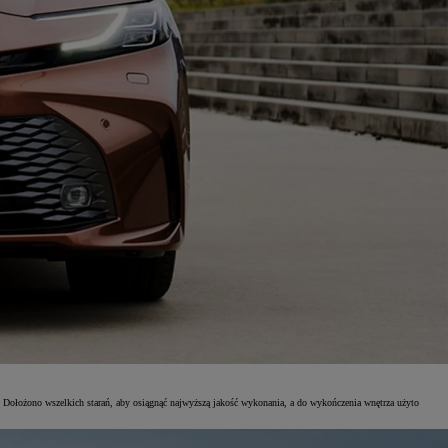
m. Dołożono wszelkich starań, aby osiągnąć najwyższą jakość wykonania, a do wykończenia wnętrza użyto