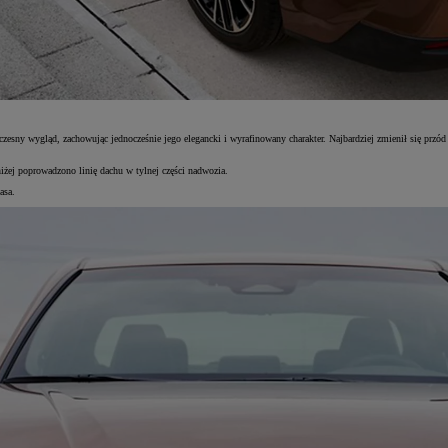
sny wygląd, zachowując jednocześnie jego elegancki i wyrafinowany charakter. Najbardziej zmienił się przód
iżej poprowadzono linię dachu w tylnej części nadwozia.
asa.