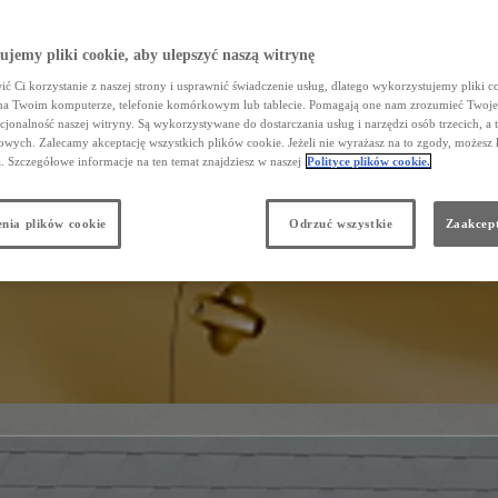
jemy pliki cookie, aby ulepszyć naszą witrynę
ć Ci korzystanie z naszej strony i usprawnić świadczenie usług, dlatego wykorzystujemy pliki co
na Twoim komputerze, telefonie komórkowym lub tablecie. Pomagają one nam zrozumieć Twoje 
cjonalność naszej witryny. Są wykorzystywane do dostarczania usług i narzędzi osób trzecich, a 
wych. Zalecamy akceptację wszystkich plików cookie. Jeżeli nie wyrażasz na to zgody, możesz 
a. Szczegółowe informacje na ten temat znajdziesz w naszej
Polityce plików cookie.
nia plików cookie
Odrzuć wszystkie
Zaakcept