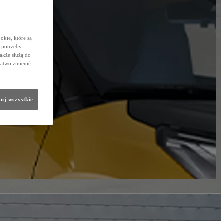
okie, które są
potrzeby i
także służą do
łatwo zmienić
uj wszystkie