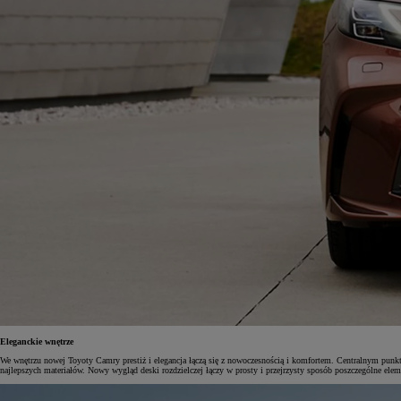
Eleganckie wnętrze
We wnętrzu nowej Toyoty Camry prestiż i elegancja łączą się z nowoczesnością i komfortem. Centralnym punkt
najlepszych materiałów. Nowy wygląd deski rozdzielczej łączy w prosty i przejrzysty sposób poszczególne elem