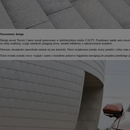
Nowoczesny design
Design nowej Toyoty Camry został opracowany w kalifornijskim studiu CALTY. Projektanci nadali autu nowocze
on niżej osadzony, a jego szerokość potęgują nowe, smukłe reflektory o zakrzywionym kształcie.
Wymiary zewnętrzne samochodu niemal się nie zmieniły. Nieco zwiększone zostały zwisy przedni i tylny oraz n
Tylne światła zyskały nowy wygląd i razem z kształtem pokrywy bagażnika nawiązują do projektu przedniego p