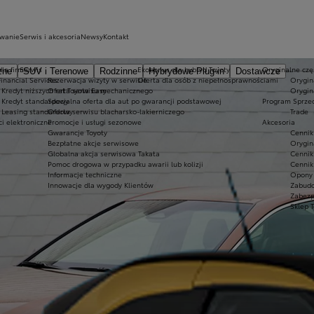
owanie
Serwis i akcesoria
Newsy
Kontakt
dla firm
Serwis
Ekobonus dla hybryd Toyoty
Oryginalne częś
zne
SUV i Terenowe
Rodzinne
Hybrydowe Plug-in
Dostawcze
Financial Services
Rezerwacja wizyty w serwisie
Oferta dla osób z niepełnosprawnościami
Orygin
Kredyt niższych rat Toyota Easy
Oferta serwisu mechanicznego
Orygin
Kredyt standardowy
Specjalna oferta dla aut po gwarancji podstawowej
Program Sprze
Leasing standardowy
Oferta serwisu blacharsko-lakierniczego
Trade
ci elektroniczne
Promocje i usługi sezonowe
Akcesoria
Gwarancje Toyoty
Cennik
Bezpłatne akcje serwisowe
Orygin
Globalna akcja serwisowa Takata
Cennik
Pomoc drogowa w przypadku awarii lub kolizji
Cennik
Informacje techniczne
Opony 
Innowacje dla wygody Klientów
Zabud
Zabezp
Sklep 