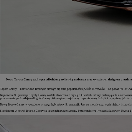
Nowa Toyota Camry zachwyca odświeżoną stylistyką nadwozia oraz wyrazistym designem przedniego
Toyota Camry – komfortowa limuzyna ciesząca się dużą popularnością wśród kierowców – od ponad 40 lat wyzn
Od
81 900 zł
Najnowsza, 9. generacja Toyoty Camry została stworzona z myślą o klientach, którzy preferują auta z nadwoz
przetłoczenia podkreślające długość Camry. We wnętrzu znajdziemy zupełnie nowy kokpit i najwyższej jakości m
Yaris Cross
HYBRID
Nową Toyotę Camry wyposażono w napęd hybrydowy 5. generacji. Jest on mocniejszy, wydajniejszy i sprawia wię
Standardem w nowej Toyocie Camry są także najnowsze systemy bezpieczeństwa i wsparcia kierowcy Toyota 