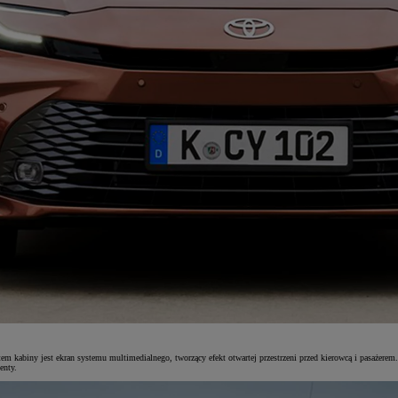
em kabiny jest ekran systemu multimedialnego, tworzący efekt otwartej przestrzeni przed kierowcą i pasażere
enty.