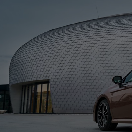
Od
105 300 zł
Corolla Hatchback
HYBRID