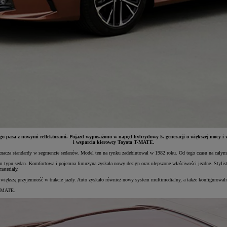
 pasa z nowymi reflektorami. Pojazd wyposażono w napęd hybrydowy 5. generacji o większej mocy i wy
i wsparcia kierowcy Toyota T-MATE.
acza standardy w segmencie sedanów. Model ten na rynku zadebiutował w 1982 roku. Od tego czasu na całym ś
iem typu sedan. Komfortowa i pojemna limuzyna zyskała nowy design oraz ulepszone właściwości jezdne. Stylis
ateriały.
kszą przyjemność w trakcie jazdy. Auto zyskało również nowy system multimedialny, a także konfigurowalne cy
T-MATE.