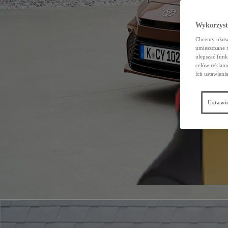
Wykorzystu
Chcemy ułatwi
umieszczane 
ulepszać funk
celów reklamo
ich ustawieni
Ustawie