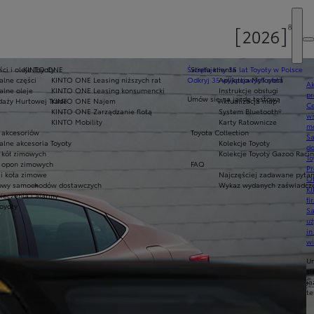
ci i oleje Toyoty
KINTO ONE
Świętujemy 35 lat Toyoty w Polsce
Strefa klienta
alne części
KINTO ONE Leasing niższych rat
Odkryj 35 wyjątkowych ofert
Aplikacja MyToyota
Ak
alne oleje
KINTO ONE Leasing konsumencki
Instrukcje obsługi
pr
Umów się na jazdę testową
daży Hurtowej Trade
KINTO ONE Najem
Aktualizacja map
Ce
KINTO ONE Zarządzanie flotą
System Bluetooth®
ws
KINTO Mobility
Karty Ratownicze
mo
 akcesoriów
Toyota Collection
S
alne akcesoria Toyoty
Kolekcje Toyoty
do
 kół zimowych
Kolekcje Toyoty Gazoo Raci
To
 opon zimowych
FAQ
Pr
i koła zimowe
Najczęściej zadawane pytan
Of
owy samochodów dostawczych
Wykaz wydanych zaświadczeń
KI
ieczenia i alarmy
fi
Toyoty
S
u
in
w
U
si
ja
te