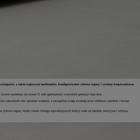
dajności, a także najnowsze multimedia, konfigurowalne cyfrowe zegary i systemy bezpieczeństwa
wiecie sprzedano już ponad 21 mln egzemplarzy wszystkich generacji tego auta.
tyka samochodu robi ogromne wrażenie, a szczególną uwagę zwracają nowe reflektory przednie i boczne
frowe zegary, dzięki czemu obsługa najważniejszych funkcji stała się bardziej intuicyjna i szybsza.