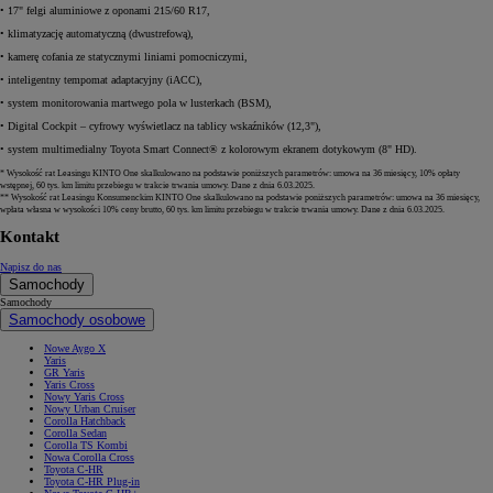
• 17" felgi aluminiowe z oponami 215/60 R17,
• klimatyzację automatyczną (dwustrefową),
• kamerę cofania ze statycznymi liniami pomocniczymi,
• inteligentny tempomat adaptacyjny (iACC),
• system monitorowania martwego pola w lusterkach (BSM),
• Digital Cockpit – cyfrowy wyświetlacz na tablicy wskaźników (12,3"),
• system multimedialny Toyota Smart Connect® z kolorowym ekranem dotykowym (8" HD).
* Wysokość rat Leasingu KINTO One skalkulowano na podstawie poniższych parametrów: umowa na 36 miesięcy, 10% opłaty
wstępnej, 60 tys. km limitu przebiegu w trakcie trwania umowy. Dane z dnia 6.03.2025.
** Wysokość rat Leasingu Konsumenckim KINTO One skalkulowano na podstawie poniższych parametrów: umowa na 36 miesięcy,
wpłata własna w wysokości 10% ceny brutto, 60 tys. km limitu przebiegu w trakcie trwania umowy. Dane z dnia 6.03.2025.
Kontakt
Napisz do nas
Samochody
Samochody
Samochody osobowe
Nowe Aygo X
Yaris
GR Yaris
Yaris Cross
Nowy Yaris Cross
Nowy Urban Cruiser
Corolla Hatchback
Corolla Sedan
Corolla TS Kombi
Nowa Corolla Cross
Toyota C-HR
Toyota C-HR Plug-in