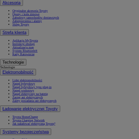
Akcesoria
Oryginalne akcesoria Toyoty
Opony i koła zimowe
Zabudowy samochodów dostawczych
Zabezpieczenia i alarmy
Sklep Toyoty
Strefa klienta
Aplikacja MyToyota
Instrukcje obsługi
Aktualizacja map
System Bluetooth®
Karty Ratownicze
Technologie
Technologie
Elektromobilność
Lider elektromobilności
Napęd hybrydowy
Napęd hybrydowy typu plug-in
Napęd wodorowy
Napęd elektryczny na baterię
Zasięg aut elektrycznych
Zalety posiadania aut elektrycznych
Ładowanie elektrycznej Toyoty
Toyota HomeCharge
Toyota Charging Network
Jak naładować elektryczną Toyotę?
Systemy bezpieczeństwa