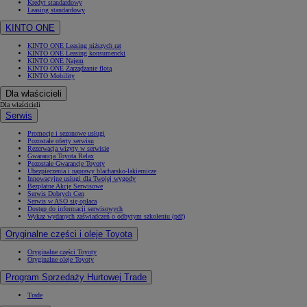
Kredyt standardowy
Leasing standardowy
KINTO ONE
KINTO ONE Leasing niższych rat
KINTO ONE Leasing konsumencki
KINTO ONE Najem
KINTO ONE Zarządzanie flotą
KINTO Mobility
Dla właścicieli
Dla właścicieli
Serwis
Promocje i sezonowe usługi
Pozostałe oferty serwisu
Rezerwacja wizyty w serwisie
Gwarancja Toyota Relax
Pozostałe Gwarancje Toyoty
Ubezpieczenia i naprawy blacharsko-lakiernicze
Innowacyjne usługi dla Twojej wygody
Bezpłatne Akcje Serwisowe
Serwis Dobrych Cen
Serwis w ASO się opłaca
Dostęp do informacji serwisowych
Wykaz wydanych zaświadczeń o odbytym szkoleniu (pdf)
Oryginalne części i oleje Toyota
Oryginalne części Toyoty
Oryginalne oleje Toyoty
Program Sprzedaży Hurtowej Trade
Trade