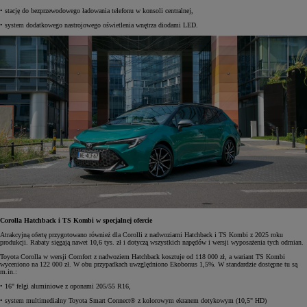
• stację do bezprzewodowego ładowania telefonu w konsoli centralnej,
• system dodatkowego nastrojowego oświetlenia wnętrza diodami LED.
Corolla Hatchback i TS Kombi w specjalnej ofercie
Atrakcyjną ofertę przygotowano również dla Corolli z nadwoziami Hatchback i TS Kombi z 2025 roku
produkcji. Rabaty sięgają nawet 10,6 tys. zł i dotyczą wszystkich napędów i wersji wyposażenia tych odmian.
Toyota Corolla w wersji Comfort z nadwoziem Hatchback kosztuje od 118 000 zł, a wariant TS Kombi
wyceniono na 122 000 zł. W obu przypadkach uwzględniono Ekobonus 1,5%. W standardzie dostępne tu są
m.in.:
• 16" felgi aluminiowe z oponami 205/55 R16,
• system multimedialny Toyota Smart Connect® z kolorowym ekranem dotykowym (10,5" HD)