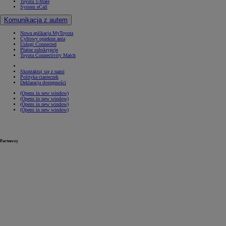
Toyota T-Mate
System eCall
Komunikacja z autem
Nowa aplikacja MyToyota
Cyfrowy opiekun auta
Usługi Connected
Płatne subskrypcje
Toyota Connectivity Match
Skontaktuj się z nami
Polityka ciasteczek
Deklaracja dostępności
(Opens in new window)
(Opens in new window)
(Opens in new window)
(Opens in new window)
Partnerzy