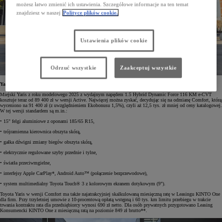
możesz łatwo zmienić ich ustawienia. Szczegółowe informacje na ten temat
znajdziesz w naszej
Polityce plików cookie.
Ustawienia plików cookie
Odrzuć wszystkie
Zaakceptuj wszystkie
Yaris z napędem hybrydowym od 690 zł netto miesięcznie
Miejski Yaris z roku modelowego 2025 z wydajnym napędem 1.5 Hybrid Dynamic Force 116 KM e-CVT
kosztuje teraz od 89 400 zł w wersji Active. Najwięcej można zyskać, decydując się na odmianę Comfort, którą
wyceniono na 91 400 zł (z uwzględnieniem Ekobonusu 1,5%), czyli aż 12,5 tys. zł mniej od ceny katalogowej.
W tej wersji standardem są m.in.:
• 15" felgi aluminiowe z oponami 185/65 R15,
• trójramienna kierownica obszyta skórą,
• gałka dźwigni zmiany biegów obszyta skórą,
• elektrycznie regulowane szyby przednie i tylne,
• światła przeciwmgielne,
• interfejsy Apple CarPlay*, Android Auto™ (połączenie bezprzewodowe),
• system multimedialny Toyota Touch® 3 z kolorowym ekranem dotykowym (9").
Toyota Yaris w wersji Comfort ma także najatrakcyjniej skalkulowaną miesięczną ratę w Leasingu KINTO One
dla firm. Przy trzyletniej umowie z 10-procentową opłatą wstępną i 60 tys. km limitu przebiegu w trakcie
trwania kontraktu rata dla przedsiębiorcy wynosi 690 zł netto. Dla osób prywatnych przygotowano Leasing
Konsumencki KINTO One z miesięczną ratą na poziomie 849 zł brutto**.