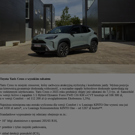
Toyota Yaris Cross z wysokim rabatem
Yaris Cross to miejski crossover, który zachwyca atrakcyjną stylistyką i komfortem jazdy. Wyższa pozycja
za kierownicą gwarantuje doskonałą widoczność, a oszczędne napędy hybrydowe doskonale sprawdzają się
w codziennym użytkowaniu. Yaris Cross z 2025 roku produkcji objęty jest rabatami do 7,3 tys. zł. Samochód
w wersji Active z napędem 1.5 Hybrid Dynamic Force FWD 116 KM e-CVT kosztuje od 106 300 zł,
a w wersji Comfort – od 112 200 zł (z uwzględnieniem Ekobonusu 1,5%).
Najniższa miesięczna rata została wyliczona dla wersji Comfort i w Leasingu KINTO One wynosi ona już
od 1030 zł netto*, a w Leasingu Konsumenckim KINTO One – od 1267 zł brutto**.
Standardowe wyposażenie tej odmiany obejmuje m.in.:
• 16" felgi aluminiowe z oponami 205/65 R16,
• przednie i tylne czujniki parkowania,
• układ detekcji przeszkód (ICS),