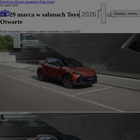
Przejdź do głównej zawartości
(Press Enter)
24 marca 2025
24–29 marca w salonach Toyoty odbędą się Dni
Otwórz menu
Otwarte
Finał wyprzedaży i wyjątkowe oferty na modele z rocznika 2025