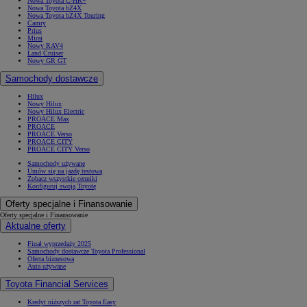
Nowa Toyota C-HR+
Nowa Toyota bZ4X
Nowa Toyota bZ4X Touring
Camry
Prius
Mirai
Nowy RAV4
Land Cruiser
Nowy GR GT
Samochody dostawcze
Hilux
Nowy Hilux
Nowy Hilux Electric
PROACE Max
PROACE
PROACE Verso
PROACE CITY
PROACE CITY Verso
Samochody używane
Umów się na jazdę testową
Zobacz wszystkie cenniki
Konfiguruj swoją Toyotę
Oferty specjalne i Finansowanie
Oferty specjalne i Finansowanie
Aktualne oferty
Finał wyprzedaży 2025
Samochody dostawcze Toyota Professional
Oferta biznesowa
Auta używane
Toyota Financial Services
Kredyt niższych rat Toyota Easy