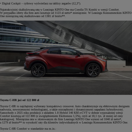
• Digital Cockpit – cyfrowy wyświetlacz na tablicy zegarów (12,3").
Najatrakcyjniej skalkulowaną ratę w Leasingu KINTO One ma Corolla TS Kombi w wersji Comfort.
W przypadku oferty dla firm auto kosztuje od 1123 zł netto* miesięcznie. W Leasingu Konsumenckim KINTO
One miesięczną ratę skalkulowano od 1381 zł brutto**.
Toyota C-HR już od 122 800 zł
Toyota C-HR to najchętniej wybierany kompaktowy crossover. Auto charakteryzuje się efektownym designem
nadwozia, nowoczesnymi technologiami, a także oszczędnymi i dynamicznymi napędami hybrydowymi.
Samochody z 2025 roku produkcji z układem 1.8 Hybrid 140 KM e-CVT w dobrze wyposażonej wersji
Comfort kosztują od 122 800 (z uwzględnieniem Ekobonusu 1,5%), czyli aż 18,1 tys. zł mniej od ceny
katalogowej. Miesięczna rata w skierowanym do firm Leasingu KINTO One wynosi od 1040 zł netto*,
a 1279 zł brutto** to wysokość raty dla klientów indywidualnych w Leasingu Konsumenckim KINTO One.
Toyota C-HR Comfort w standardzie ma m.in.: