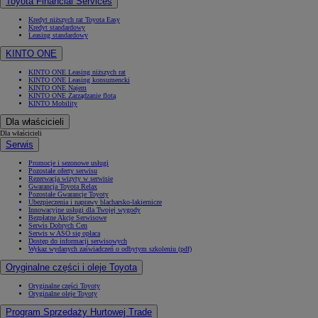
Toyota Financial Services
Kredyt niższych rat Toyota Easy
Kredyt standardowy
Leasing standardowy
KINTO ONE
KINTO ONE Leasing niższych rat
KINTO ONE Leasing konsumencki
KINTO ONE Najem
KINTO ONE Zarządzanie flotą
KINTO Mobility
Dla właścicieli
Dla właścicieli
Serwis
Promocje i sezonowe usługi
Pozostałe oferty serwisu
Rezerwacja wizyty w serwisie
Gwarancja Toyota Relax
Pozostałe Gwarancje Toyoty
Ubezpieczenia i naprawy blacharsko-lakiernicze
Innowacyjne usługi dla Twojej wygody
Bezpłatne Akcje Serwisowe
Serwis Dobrych Cen
Serwis w ASO się opłaca
Dostęp do informacji serwisowych
Wykaz wydanych zaświadczeń o odbytym szkoleniu (pdf)
Oryginalne części i oleje Toyota
Oryginalne części Toyoty
Oryginalne oleje Toyoty
Program Sprzedaży Hurtowej Trade