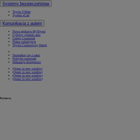
Systemy bezpieczeństwa
Toyota T-Mate
System eCall
Komunikacja z autem
Nowa aplikacja MyToyota
Cyfrowy opiekun auta
Usługi Connected
Płatne subskrypcje
Toyota Connectivity Match
Skontaktuj się z nami
Polityka ciasteczek
Deklaracja dostępności
(Opens in new window)
(Opens in new window)
(Opens in new window)
(Opens in new window)
Partnerzy