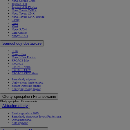
Nowa Corolla Cross
Toyota C-HR
Toyota C-HR Plug-in
Nowa Toyota C-HR+
Nowa Toyota bZ4X
Nowa Toyota bZ4X Touring
Camry
Prius
Mirai
Nowy RAV4
Land Cruiser
Nowy GR GT
Samochody dostawcze
Hilux
Nowy Hilux
Nowy Hilux Electric
PROACE Max
PROACE
PROACE Verso
PROACE CITY
PROACE CITY Verso
Samochody używane
Umów się na jazdę testową
Zobacz wszystkie cenniki
Konfiguruj swoją Toyotę
Oferty specjalne i Finansowanie
Oferty specjalne i Finansowanie
Aktualne oferty
Finał wyprzedaży 2025
Samochody dostawcze Toyota Professional
Oferta biznesowa
Auta używane