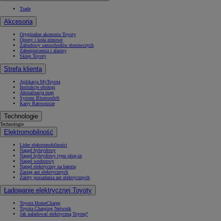
Trade
Akcesoria
Oryginalne akcesoria Toyoty
Opony i koła zimowe
Zabudowy samochodów dostawczych
Zabezpieczenia i alarmy
Sklep Toyoty
Strefa klienta
Aplikacja MyToyota
Instrukcje obsługi
Aktualizacja map
System Bluetooth®
Karty Ratownicze
Technologie
Technologie
Elektromobilność
Lider elektromobilności
Napęd hybrydowy
Napęd hybrydowy typu plug-in
Napęd wodorowy
Napęd elektryczny na baterię
Zasięg aut elektrycznych
Zalety posiadania aut elektrycznych
Ładowanie elektrycznej Toyoty
Toyota HomeCharge
Toyota Charging Network
Jak naładować elektryczną Toyotę?