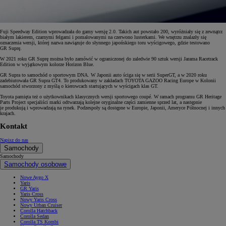
Fuji Speedway Edition wprowadzała do gamy wersję 2.0. Takich aut powstało 200, wyróżniały się z zewnątrz
białym lakierem, czarnymi felgami i pomalowanymi na czerwono lusterkami. We wnętrzu znalazły się
oznaczenia wersji, której nazwa nawiązuje do słynnego japońskiego toru wyścigowego, gdzie testowano
GR Suprę.
W 2021 roku GR Suprę można było zamówić w ograniczonej do zaledwie 90 sztuk wersji Jarama Racetrack
Edition w wyjątkowym kolorze Horizon Blue.
GR Supra to samochód o sportowym DNA. W Japonii auto ściga się w serii SuperGT, a w 2020 roku
zadebiutowała GR Supra GT4. To produkowany w zakładach TOYOTA GAZOO Racing Europe w Kolonii
samochód stworzony z myślą o kierowcach startujących w wyścigach klas GT.
Toyota pamięta też o użytkownikach klasycznych wersji sportowego coupé. W ramach programu GR Heritage
Parts Project specjaliści marki odtwarzają kolejne oryginalne części zamienne sprzed lat, a następnie
je produkują i wprowadzają na rynek. Podzespoły są dostępne w Europie, Japonii, Ameryce Północnej i innych
krajach.
Kontakt
Napisz do nas
Samochody
Samochody
Samochody osobowe
Nowe Aygo X
Yaris
GR Yaris
Yaris Cross
Nowy Yaris Cross
Nowy Urban Cruiser
Corolla Hatchback
Corolla Sedan
Corolla TS Kombi