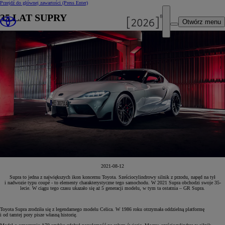
Przejdź do głównej zawartości
(Press Enter)
35 LAT SUPRY
Otwórz menu
2021-08-12
Supra to jedna z największych ikon koncernu Toyota. Sześciocylindrowy silnik z przodu, napęd na tył
i nadwozie typu coupé - to elementy charakterystyczne tego samochodu. W 2021 Supra obchodzi swoje 35-
lecie. W ciągu tego czasu ukazało się aż 5 generacji modelu, w tym ta ostatnia – GR Supra.
Toyota Supra zrodziła się z legendarnego modelu Celica. W 1986 roku otrzymała oddzielną platformę
i od tamtej pory pisze własną historię.