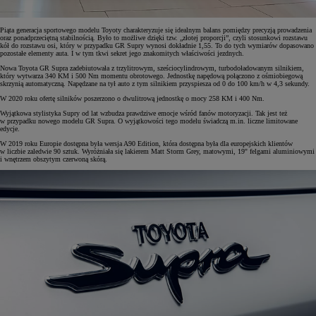
Piąta generacja sportowego modelu Toyoty charakteryzuje się idealnym balans pomiędzy precyzją prowadzenia
oraz ponadprzeciętną stabilnością. Było to możliwe dzięki tzw. „złotej proporcji”, czyli stosunkowi rozstawu
kół do rozstawu osi, który w przypadku GR Supry wynosi dokładnie 1,55. To do tych wymiarów dopasowano
pozostałe elementy auta. I w tym tkwi sekret jego znakomitych właściwości jezdnych.
Nowa Toyota GR Supra zadebiutowała z trzylitrowym, sześciocylindrowym, turbodoładowanym silnikiem,
który wytwarza 340 KM i 500 Nm momentu obrotowego. Jednostkę napędową połączono z ośmiobiegową
skrzynią automatyczną. Napędzane na tył auto z tym silnikiem przyspiesza od 0 do 100 km/h w 4,3 sekundy.
W 2020 roku ofertę silników poszerzono o dwulitrową jednostkę o mocy 258 KM i 400 Nm.
Wyjątkowa stylistyka Supry od lat wzbudza prawdziwe emocje wśród fanów motoryzacji. Tak jest też
w przypadku nowego modelu GR Supra. O wyjątkowości tego modelu świadczą m.in. liczne limitowane
edycje.
W 2019 roku Europie dostępna była wersja A90 Edition, która dostępna była dla europejskich klientów
w liczbie zaledwie 90 sztuk. Wyróżniała się lakierem Matt Storm Grey, matowymi, 19'' felgami aluminiowymi
i wnętrzem obszytym czerwoną skórą.