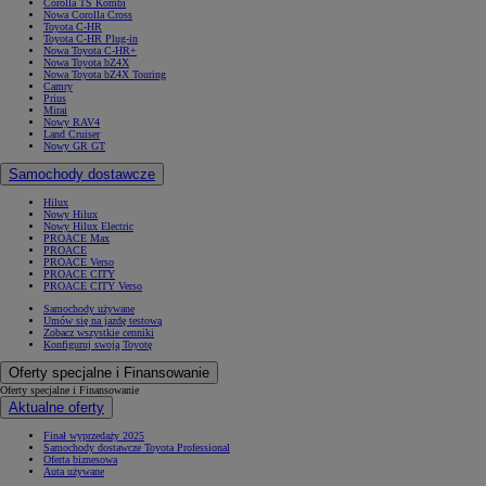
Corolla TS Kombi
Nowa Corolla Cross
Toyota C-HR
Toyota C-HR Plug-in
Nowa Toyota C-HR+
Nowa Toyota bZ4X
Nowa Toyota bZ4X Touring
Camry
Prius
Mirai
Nowy RAV4
Land Cruiser
Nowy GR GT
Samochody dostawcze
Hilux
Nowy Hilux
Nowy Hilux Electric
PROACE Max
PROACE
PROACE Verso
PROACE CITY
PROACE CITY Verso
Samochody używane
Umów się na jazdę testową
Zobacz wszystkie cenniki
Konfiguruj swoją Toyotę
Oferty specjalne i Finansowanie
Oferty specjalne i Finansowanie
Aktualne oferty
Finał wyprzedaży 2025
Samochody dostawcze Toyota Professional
Oferta biznesowa
Auta używane