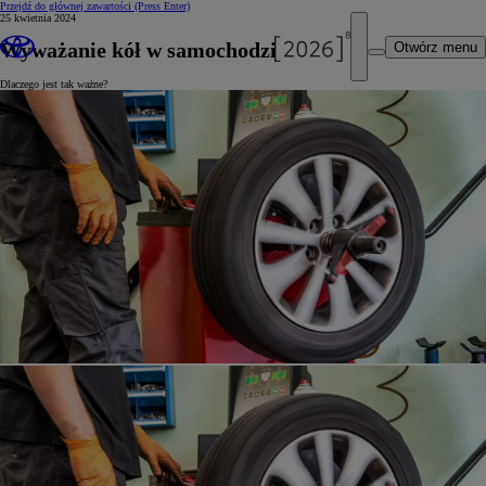
Przejdź do głównej zawartości
(Press Enter)
25 kwietnia 2024
Wyważanie kół w samochodzie
Otwórz menu
Dlaczego jest tak ważne?