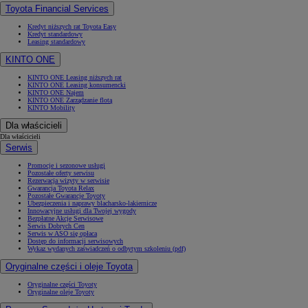
Toyota Financial Services
Kredyt niższych rat Toyota Easy
Kredyt standardowy
Leasing standardowy
KINTO ONE
KINTO ONE Leasing niższych rat
KINTO ONE Leasing konsumencki
KINTO ONE Najem
KINTO ONE Zarządzanie flotą
KINTO Mobility
Dla właścicieli
Dla właścicieli
Serwis
Promocje i sezonowe usługi
Pozostałe oferty serwisu
Rezerwacja wizyty w serwisie
Gwarancja Toyota Relax
Pozostałe Gwarancje Toyoty
Ubezpieczenia i naprawy blacharsko-lakiernicze
Innowacyjne usługi dla Twojej wygody
Bezpłatne Akcje Serwisowe
Serwis Dobrych Cen
Serwis w ASO się opłaca
Dostęp do informacji serwisowych
Wykaz wydanych zaświadczeń o odbytym szkoleniu (pdf)
Oryginalne części i oleje Toyota
Oryginalne części Toyoty
Oryginalne oleje Toyoty