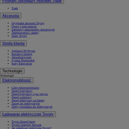
Program Sprzedaży Hurtowej Trade
Trade
Akcesoria
Oryginalne akcesoria Toyoty
Opony i koła zimowe
Zabudowy samochodów dostawczych
Zabezpieczenia i alarmy
Sklep Toyoty
Strefa klienta
Aplikacja MyToyota
Instrukcje obsługi
Aktualizacja map
System Bluetooth®
Karty Ratownicze
Technologie
Technologie
Elektromobilność
Lider elektromobilności
Napęd hybrydowy
Napęd hybrydowy typu plug-in
Napęd wodorowy
Napęd elektryczny na baterię
Zasięg aut elektrycznych
Zalety posiadania aut elektrycznych
Ładowanie elektrycznej Toyoty
Toyota HomeCharge
Toyota Charging Network
Jak naładować elektryczną Toyotę?