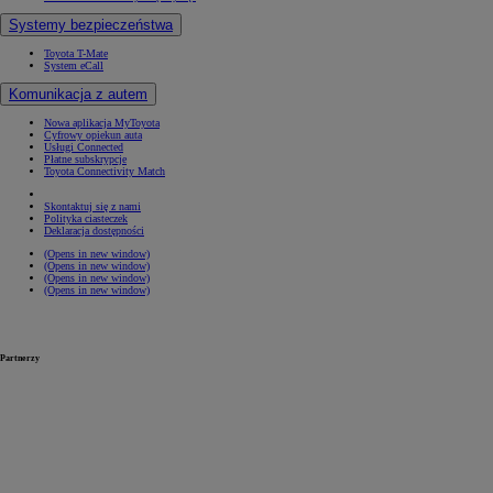
Systemy bezpieczeństwa
Toyota T-Mate
System eCall
Komunikacja z autem
Nowa aplikacja MyToyota
Cyfrowy opiekun auta
Usługi Connected
Płatne subskrypcje
Toyota Connectivity Match
Skontaktuj się z nami
Polityka ciasteczek
Deklaracja dostępności
(Opens in new window)
(Opens in new window)
(Opens in new window)
(Opens in new window)
Partnerzy