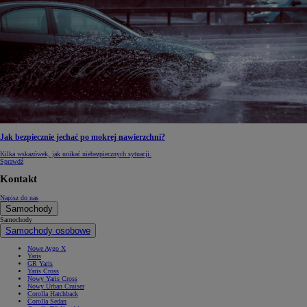
Jak bezpiecznie jechać po mokrej nawierzchni?
Kilka wskazówek, jak unikać niebezpiecznych sytuacji.
Sprawdź
Kontakt
Napisz do nas
Samochody
Samochody
Samochody osobowe
Nowe Aygo X
Yaris
GR Yaris
Yaris Cross
Nowy Yaris Cross
Nowy Urban Cruiser
Corolla Hatchback
Corolla Sedan