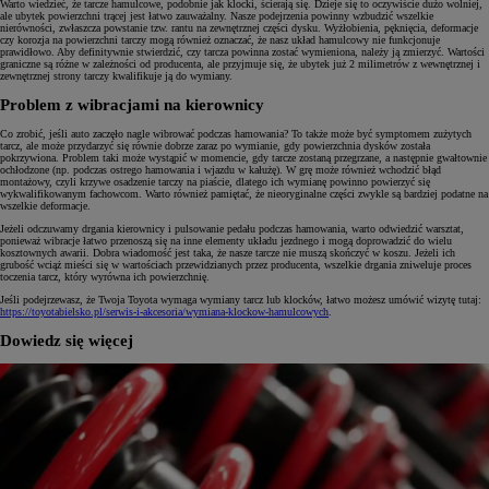
Warto wiedzieć, że tarcze hamulcowe, podobnie jak klocki, ścierają się. Dzieje się to oczywiście dużo wolniej,
ale ubytek powierzchni trącej jest łatwo zauważalny. Nasze podejrzenia powinny wzbudzić wszelkie
nierówności, zwłaszcza powstanie tzw. rantu na zewnętrznej części dysku. Wyżłobienia, pęknięcia, deformacje
czy korozja na powierzchni tarczy mogą również oznaczać, że nasz układ hamulcowy nie funkcjonuje
prawidłowo. Aby definitywnie stwierdzić, czy tarcza powinna zostać wymieniona, należy ją zmierzyć. Wartości
graniczne są różne w zależności od producenta, ale przyjmuje się, że ubytek już 2 milimetrów z wewnętrznej i
zewnętrznej strony tarczy kwalifikuje ją do wymiany.
Problem z wibracjami na kierownicy
Co zrobić, jeśli auto zaczęło nagle wibrować podczas hamowania? To także może być symptomem zużytych
tarcz, ale może przydarzyć się równie dobrze zaraz po wymianie, gdy powierzchnia dysków została
pokrzywiona. Problem taki może wystąpić w momencie, gdy tarcze zostaną przegrzane, a następnie gwałtownie
ochłodzone (np. podczas ostrego hamowania i wjazdu w kałużę). W grę może również wchodzić błąd
montażowy, czyli krzywe osadzenie tarczy na piaście, dlatego ich wymianę powinno powierzyć się
wykwalifikowanym fachowcom. Warto również pamiętać, że nieoryginalne części zwykle są bardziej podatne na
wszelkie deformacje.
Jeżeli odczuwamy drgania kierownicy i pulsowanie pedału podczas hamowania, warto odwiedzić warsztat,
ponieważ wibracje łatwo przenoszą się na inne elementy układu jezdnego i mogą doprowadzić do wielu
kosztownych awarii. Dobra wiadomość jest taka, że nasze tarcze nie muszą skończyć w koszu. Jeżeli ich
grubość wciąż mieści się w wartościach przewidzianych przez producenta, wszelkie drgania zniweluje proces
toczenia tarcz, który wyrówna ich powierzchnię.
Jeśli podejrzewasz, że Twoja Toyota wymaga wymiany tarcz lub klocków, łatwo możesz umówić wizytę tutaj:
https://toyotabielsko.pl/serwis-i-akcesoria/wymiana-klockow-hamulcowych
.
Dowiedz się więcej