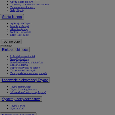
Opony i koła zimowe
Zabudowy samochodów dostawczych
Zabezpieczenia i alarmy
Sklep Toyoty
Strefa klienta
Aplikacja MyToyota
Instrukcje obsługi
Aktualizacja map
System Bluetooth®
Karty Ratownicze
Technologie
Technologie
Elektromobilność
Lider elektromobilności
Napęd hybrydowy
Napęd hybrydowy typu plug-in
Napęd wodorowy
Napęd elektryczny na baterię
Zasięg aut elektrycznych
Zalety posiadania aut elektrycznych
Ładowanie elektrycznej Toyoty
Toyota HomeCharge
Toyota Charging Network
Jak naładować elektryczną Toyotę?
Systemy bezpieczeństwa
Toyota T-Mate
System eCall