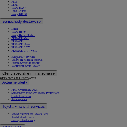
Prius
Mirai
Nowy RAV4
Land Cruiser
Nowy GR GT
Samochody dostawcze
Hilux
Nowy Hilux
Nowy Hilux Electric
PROACE Max
PROACE
PROACE Verso
PROACE CITY
PROACE CITY Verso
Samochody używane
Umów się na jazdę testową
Zobacz wszystkie cenniki
Konfiguruj swoją Toyotę
Oferty specjalne i Finansowanie
Oferty specjalne i Finansowanie
Aktualne oferty
Finał wyprzedaży 2025
Samochody dostawcze Toyota Professional
Oferta biznesowa
Auta używane
Toyota Financial Services
Kredyt niższych rat Toyota Easy
Kredyt standardowy
Leasing standardowy