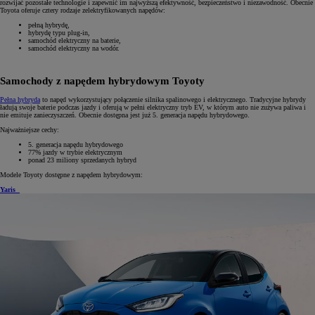
rozwijać pozostałe technologie i zapewnić im najwyższą efektywność, bezpieczeństwo i niezawodność. Obecnie
Toyota oferuje cztery rodzaje zelektryfikowanych napędów:
pełną hybrydę,
hybrydę typu plug-in,
samochód elektryczny na baterie,
samochód elektryczny na wodór.
Samochody z napędem hybrydowym Toyoty
Pełna hybryda
to napęd wykorzystujący połączenie silnika spalinowego i elektrycznego. Tradycyjne hybrydy
ładują swoje baterie podczas jazdy i oferują w pełni elektryczny tryb EV, w którym auto nie zużywa paliwa i
nie emituje zanieczyszczeń. Obecnie dostępna jest już 5. generacja napędu hybrydowego.
Najważniejsze cechy:
5. generacja napędu hybrydowego
77% jazdy w trybie elektrycznym
ponad 23 miliony sprzedanych hybryd
Modele Toyoty dostępne z napędem hybrydowym:
Yaris