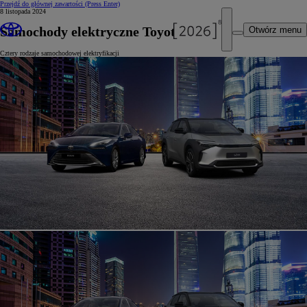
Przejdź do głównej zawartości
(Press Enter)
8 listopada 2024
Samochody elektryczne Toyota
Otwórz menu
Cztery rodzaje samochodowej elektryfikacji