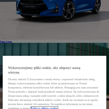
Yaris Cross
Wykorzystujemy pliki cookie, aby ulepszyć naszą
witrynę
Chcemy ułatwić Ci korzystanie z naszej strony i usprawnić świadczenie usług,
dlatego wykorzystujemy pliki cookie, które są umieszczane na Twoim
komputerze, telefonie komórkowym lub tablecie. Pomagają one nam zrozumieć
Twoje potrzeby i ulepszać funkcjonalność naszej witryny. Są wykorzystywane do
dostarczania usług i narzędzi osób trzecich, a także służą do celów reklamowych.
Zalecamy akceptację wszystkich plików cookie. Jeżeli nie wyrażasz na to zgody,
możesz łatwo zmienić ich ustawienia. Szczegółowe informacje na ten temat
znajdziesz w naszej
Polityce plików cookie.