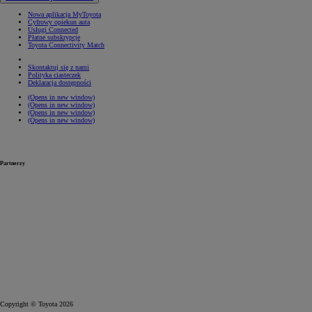
Nowa aplikacja MyToyota
Cyfrowy opiekun auta
Usługi Connected
Płatne subskrypcje
Toyota Connectivity Match
Skontaktuj się z nami
Polityka ciasteczek
Deklaracja dostępności
(Opens in new window)
(Opens in new window)
(Opens in new window)
(Opens in new window)
Partnerzy
Copyright © Toyota 2026