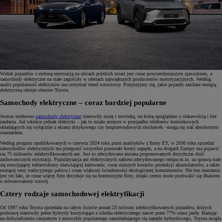
Widok pojazdów z zieloną rejestracją na ulicach polskich miast jest coraz powszechniejszym zjawiskiem, a
samochody elektryczne na stałe zagościły w ofertach największych producentów motoryzacyjnych. Według
analiz popularność elektryków ma utrzymać trend wzrostowy. Przyjrzyjmy się, jakie pojazdy zasilane energią
elektryczną oferuje obecnie Toyota.
Samochody elektryczne – coraz bardziej popularne
Jeszcze niedawno
samochody elektryczne
stanowiły niszę i nowinkę, na którą spoglądano z ciekawością i bez
zaufania. Już wkrótce jednak elektryki – jak to miało miejsce w przypadku telefonów komórkowych
składających się wyłącznie z ekranu dotykowego czy bezprzewodowych słuchawek –mogą się stać absolutnym
standardem.
Według prognoz opublikowanych w czerwcu 2024 roku przez analityków z firmy EY, w 2030 roku sprzedaż
samochodów elektrycznych ma przegonić wszystkie pozostałe formy napędu, a na drogach Europy ma pojawić
się 75 milionów zelektryfikowanych aut. Jest to zdecydowana zmiana proponowanych dotychczas dość
zachowawczych estymacji. Popularyzacja aut elektrycznych nabiera zdecydowanego tempa m.in. za sprawą stale
się rozwijającej infrastruktury ułatwiającej ładowanie, coraz niższych kosztów produkcji akumulatorów, a także
rosnącej ceny tradycyjnego paliwa i coraz większej świadomości ekologicznej konsumentów. Nie bez znaczenia
jest też fakt, że coraz więcej firm decyduje się na bezemisyjne floty, dzięki czemu może pochwalić się dbaniem
o zrównoważony rozwój.
Cztery rodzaje samochodowej elektryfikacji
Od 1997 roku Toyota sprzedała na całym świecie ponad 23 miliony zelektryfikowanych pojazdów, których
podstawę stanowiły pełne hybrydy korzystające z silnika elektrycznego nawet przez 77% czasu jazdy. Bazując
na doświadczeniu czerpanym z niezwykle popularnego samoładującego się napędu hybrydowego, Toyota mogła