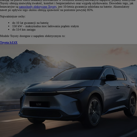
Toyoty oferują niezwykłą trwałość, komfort i bezpieczeństwo oraz wygodę użytkowania. Dowodem tego, jak
bezawaryjne są
samochody elektryczne Toyoty
, jest 10-letnia gwarancja udzielana na baterie. Akumulatory
nawet po upływie tego okresu oferują sprawność na poziomie powyżej 85%.
Najważniejsze cechy:
do 10 lat gwarancji na baterię
150 kW – maksymalna moc ładowania prądem stałym
do 514 km zasięgu
Modele Toyoty dostępne z napędem elektrycznym to:
Toyota bZ4X