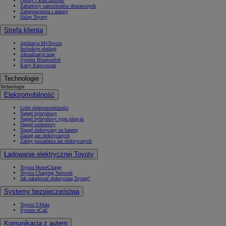
Opony i koła zimowe
Zabudowy samochodów dostawczych
Zabezpieczenia i alarmy
Sklep Toyoty
Strefa klienta
Aplikacja MyToyota
Instrukcje obsługi
Aktualizacja map
System Bluetooth®
Karty Ratownicze
Technologie
Technologie
Elektromobilność
Lider elektromobilności
Napęd hybrydowy
Napęd hybrydowy typu plug-in
Napęd wodorowy
Napęd elektryczny na baterię
Zasięg aut elektrycznych
Zalety posiadania aut elektrycznych
Ładowanie elektrycznej Toyoty
Toyota HomeCharge
Toyota Charging Network
Jak naładować elektryczną Toyotę?
Systemy bezpieczeństwa
Toyota T-Mate
System eCall
Komunikacja z autem