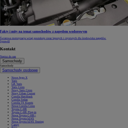
Fakty i mity na temat samochodów z napędem wodorowym
Światowa motoryzacja wciąż poszukuje coraz lepszych i czystszych dla środowiska napędów.
Sprawdź
Kontakt
Napisz do nas
Samochody
Samochody
Samochody osobowe
Nowe Aygo X
Yaris
GR Yaris
Yaris Cross
Nowy Yaris Cross
Nowy Urban Cruiser
Corolla Hatchback
Corolla Sedan
Corolla TS Kombi
Nowa Corolla Cross
Toyota C-HR
Toyota C-HR Plug-in
Nowa Toyota C-HR+
Nowa Toyota bZ4X
Nowa Toyota bZ4X Touring
Camry
Prius