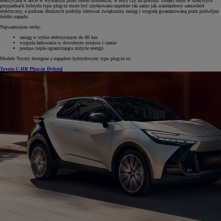
elektryczną w aucie w wybranym przez siebie momencie, w nocy czy na postoju. Dzięki temu w niektórych
przypadkach hybryda typu plug-in może być użytkowana zupełnie tak samo jak standardowy samochód
elektryczny, a podczas dłuższych podróży oferować zwiększony zasięg i wygodę gwarantowaną przez podwójne
źródło napędu.
Najważniejsze cechy:
zasięg w trybie elektrycznym do 86 km
wygoda ładowania w dowolnym miejscu i czasie
pompa ciepła ograniczająca zużycie energii
Modele Toyoty dostępne z napędem hybrydowym typu plug-in to:
Toyota C-HR Plug-in Hybrid