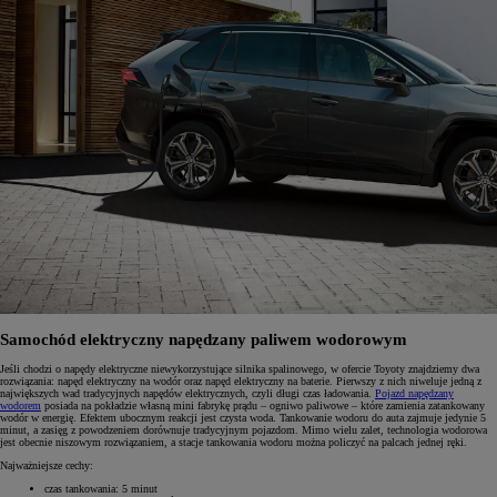
Samochód elektryczny napędzany paliwem wodorowym
Jeśli chodzi o napędy elektryczne niewykorzystujące silnika spalinowego, w ofercie Toyoty znajdziemy dwa
rozwiązania: napęd elektryczny na wodór oraz napęd elektryczny na baterie. Pierwszy z nich niweluje jedną z
największych wad tradycyjnych napędów elektrycznych, czyli długi czas ładowania.
Pojazd napędzany
wodorem
posiada na pokładzie własną mini fabrykę prądu – ogniwo paliwowe – które zamienia zatankowany
wodór w energię. Efektem ubocznym reakcji jest czysta woda. Tankowanie wodoru do auta zajmuje jedynie 5
minut, a zasięg z powodzeniem dorównuje tradycyjnym pojazdom. Mimo wielu zalet, technologia wodorowa
jest obecnie niszowym rozwiązaniem, a stacje tankowania wodoru można policzyć na palcach jednej ręki.
Najważniejsze cechy:
czas tankowania: 5 minut