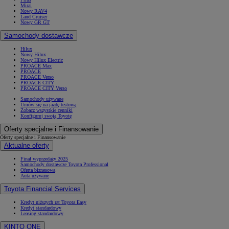
Mirai
Nowy RAV4
Land Cruiser
Nowy GR GT
Samochody dostawcze
Hilux
Nowy Hilux
Nowy Hilux Electric
PROACE Max
PROACE
PROACE Verso
PROACE CITY
PROACE CITY Verso
Samochody używane
Umów się na jazdę testową
Zobacz wszystkie cenniki
Konfiguruj swoją Toyotę
Oferty specjalne i Finansowanie
Oferty specjalne i Finansowanie
Aktualne oferty
Finał wyprzedaży 2025
Samochody dostawcze Toyota Professional
Oferta biznesowa
Auta używane
Toyota Financial Services
Kredyt niższych rat Toyota Easy
Kredyt standardowy
Leasing standardowy
KINTO ONE