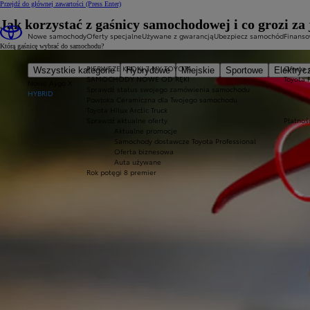
Przejdź do głównej zawartości
(Press Enter)
Jak korzystać z gaśnicy samochodowej i co grozi za 
Nowe samochody
Oferty specjalne
Używane z gwarancją
Ubezpiecz samochód
Finans
Którą gaśnicę wybrać do samochodu?
PIERWSZE KROKI Z MY TOYOTA
Oferta 
Wszystkie kategorie
Hybrydowe
Miejskie
Sportowe
Elektryc
SAMOCHODY NOWE OD RĘKI
Toyota 
Nowe Aygo X
Sprawdź status swojego zamówienia samochodu
HYBRID
Powłoka Ceramiczna dla Twojego samochodu
Toyota Hilux Arctic Truck
Sprawdź aktualne oferty
Płatnoś
Aktualne promocje
Samochody dostawcze Toyota Professional
Oferta biznesowa
Auta używane
Rok potęgi 8 premier