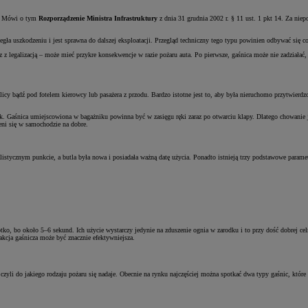
h. Mówi o tym
Rozporządzenie Ministra Infrastruktury
z dnia 31 grudnia 2002 r. § 11 ust. 1 pkt 14. Za nie
legła uszkodzeniu i jest sprawna do dalszej eksploatacji. Przegląd techniczny tego typu powinien odbywać się co
z legalizacją – może mieć przykre konsekwencje w razie pożaru auta. Po pierwsze, gaśnica może nie zadziałać
kolicy bądź pod fotelem kierowcy lub pasażera z przodu. Bardzo istotne jest to, aby była nieruchomo przytwier
ek. Gaśnica umiejscowiona w bagażniku powinna być w zasięgu ręki zaraz po otwarciu klapy. Dlatego chowanie
zeni się w samochodzie na dobre.
istycznym punkcie, a butla była nowa i posiadała ważną datę użycia. Ponadto istnieją trzy podstawowe parame
ko, bo około 5–6 sekund. Ich użycie wystarczy jedynie na zduszenie ognia w zarodku i to przy dość dobrej cel
kcja gaśnicza może być znacznie efektywniejsza.
yli do jakiego rodzaju pożaru się nadaje. Obecnie na rynku najczęściej można spotkać dwa typy gaśnic, które p