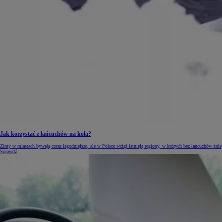
Jak korzystać z łańcuchów na koła?
Zimy w miastach bywają coraz łagodniejsze, ale w Polsce wciąż istnieją regiony, w których bez łańcuchów śnie
Sprawdź