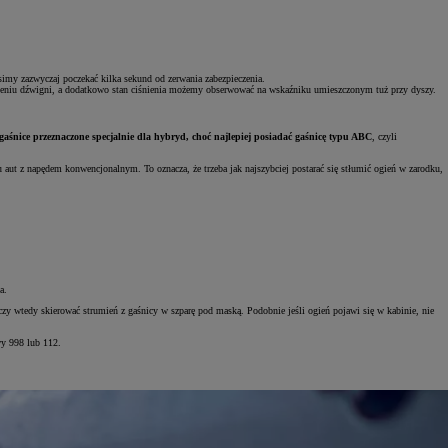
usimy zazwyczaj poczekać kilka sekund od zerwania zabezpieczenia.
olnieniu dźwigni, a dodatkowo stan ciśnienia możemy obserwować na wskaźniku umieszczonym tuż przy dyszy.
ą gaśnice przeznaczone specjalnie dla hybryd, choć najlepiej posiadać gaśnicę typu ABC
, czyli
 aut z napędem konwencjonalnym. To oznacza, że trzeba jak najszybciej postarać się stłumić ogień w zarodku,
a.
czy wtedy skierować strumień z gaśnicy w szparę pod maską. Podobnie jeśli ogień pojawi się w kabinie, nie
wy 998 lub 112.