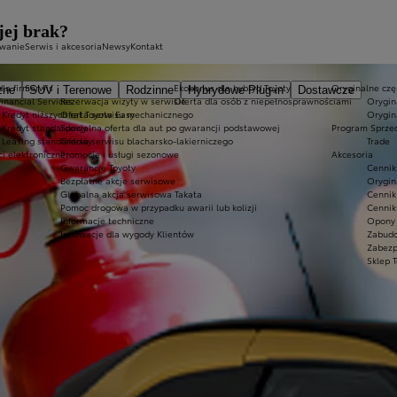
jej brak?
owanie
Serwis i akcesoria
Newsy
Kontakt
dla firm
Serwis
Ekobonus dla hybryd Toyoty
Oryginalne częś
zne
SUV i Terenowe
Rodzinne
Hybrydowe Plug-in
Dostawcze
Financial Services
Rezerwacja wizyty w serwisie
Oferta dla osób z niepełnosprawnościami
Orygin
Kredyt niższych rat Toyota Easy
Oferta serwisu mechanicznego
Orygin
Kredyt standardowy
Specjalna oferta dla aut po gwarancji podstawowej
Program Sprze
Leasing standardowy
Oferta serwisu blacharsko-lakierniczego
Trade
ci elektroniczne
Promocje i usługi sezonowe
Akcesoria
Gwarancje Toyoty
Cennik
Bezpłatne akcje serwisowe
Orygin
Globalna akcja serwisowa Takata
Cennik
Pomoc drogowa w przypadku awarii lub kolizji
Cennik
Informacje techniczne
Opony 
Innowacje dla wygody Klientów
Zabud
Zabezp
Sklep 