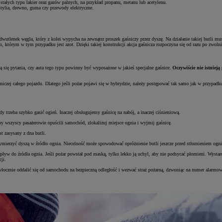
stałych typu lakier oraz gazów palnych, na przykład propanu, metanu lub acetylenu.
stylia, drewno, guma czy przewody elektryczne.
 dwutlenek węgla, który z kolei wypycha na zewnątrz proszek gaśniczy przez dyszę. Na działanie takiej butli m
m, którym w tym przypadku jest azot. Dzięki takiej konstrukcji akcja gaśnicza rozpoczyna się od razu po zw
ię pytania, czy auta tego typu powinny być wyposażone w jakieś specjalne gaśnice.
Oczywiście nie istniej
iczej całego pojazdu. Dlatego jeśli pożar pojawi się w hybrydzie, należy postępować tak samo jak w przypadku
gdy trzeba szybko gasić ogień. Inaczej obsługujemy gaśnicę na nabój, a inaczej ciśnieniową.
by wszyscy pasażerowie opuścili samochód, zlokalizuj miejsce ognia i wyjmij gaśnicę.
t zasysany z dna butli.
j wymierzyć dyszą w źródło ognia. Niecelność może spowodować opróżnienie butli jeszcze przed stłumieniem ogni
ływ do źródła ognia. Jeśli pożar powstał pod maską, tylko lekko ją uchyl, aby nie podsycać płomieni. Wystar
ji.
iezwłocznie oddalić się od samochodu na bezpieczną odległość i wezwać straż pożarną, dzwoniąc na numer alarmo