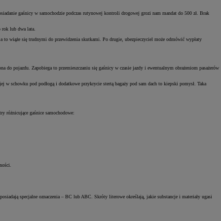
posiadanie gaśnicy w samochodzie podczas rutynowej kontroli drogowej grozi nam mandat do 500 zł. Brak
 rok lub dwa lata.
, a to wiąże się trudnymi do przewidzenia skutkami. Po drugie, ubezpieczyciel może odmówić wypłaty
dzona do pojazdu. Zapobiega to przemieszczaniu się gaśnicy w czasie jazdy i ewentualnym obrażeniom pasażerów
 jej w schowku pod podłogą i dodatkowe przykrycie stertą bagaży pod sam dach to kiepski pomysł. Taka
try różnicujące gaśnice samochodowe:
ności.
osiadają specjalne oznaczenia – BC lub ABC. Skróty literowe określają, jakie substancje i materiały ugasi