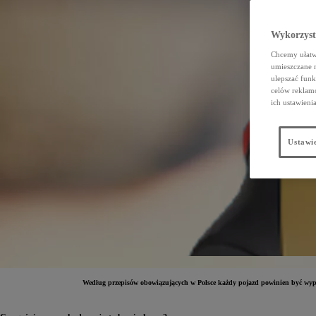
Wykorzystu
Chcemy ułatwi
umieszczane 
ulepszać funk
celów reklamo
ich ustawieni
Ustawie
Według przepisów obowiązujących w Polsce każdy pojazd powinien być wyposaż