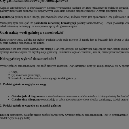
Czy gaśnica samochodowa jest obowiązkowa?
Gaśnica samochodowa to obowiązkowy element wyposażenia każdego pojazdu jeżdżącego po polskich drogac
gaśnicy może także skończyć się negatywnym wynikiem badania diagnostycznego w czasie przeglądu auta.
Legalizacja
gaśnicy to nic innego, jak czynności serwisowe, których celem jest sprawdzenie, czy gaśnica nie u
Warto przy tym pamiętać,
że posiadanie nieważnej homologacji
gaśnicy samochodowej – czyli gwarancji wraz 
odszkodowania, wskazując na niesprawny sprzęt do gaszenia ognia.
Gdzie należy wozić gaśnicę w samochodzie?
Kupując nowe auto, gaśnica najczęściej posiada swoje stałe miejsce. Z reguły jest to bagażnik lub obszar w o
w razie nagłego hamowania lub kolizji.
Najważniejsze jest jednak zapewnienie stałego i łatwego dostępu do gaśnicy bez względu na przewożony ładun
sytuacja znacznie ogranicza szybką akcję gaśniczą i stłumienie ognia w zarodku, zanim jeszcze pożar rozprzestr
Którą gaśnicę wybrać do samochodu?
Wybór gaśnicy samochodowej jest dość prostym zadaniem. Najważniejsze, żeby jej zakup odbywał się w specjal
waga,
typ materiału gaśniczego,
konstrukcja mechanizmu uwalniającego środek gaśniczy.
1. Podział gaśnic ze względu na wagę
Gaśnice jednokilogramowe
– standardowo montowane w wielu autach – działają niestety bardzo krót
Gaśnice dwukilogramowe
posiadają w sobie zdecydowanie więcej środka gaśniczego, dzięki czemu a
2. Podział gaśnic ze względu na materiał gaśniczy
Drugim elementem, na który trzeba zwrócić uwagę przy wyborze gaśnicy samochodowej, jest jej przeznaczenie, cz
środek wypełniający butlę.