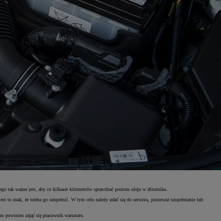
tego tak ważne jest, aby co kilkaset kilometrów sprawdzać poziom oleju w zbiorniku.
t to znak, że trzeba go uzupełnić. W tym celu należy udać się do serwisu, ponieważ uzupełnianie lub
ym powinien zająć się pracownik warsztatu.