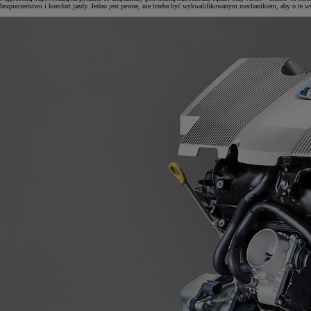
bezpieczeństwo i komfort jazdy. Jedno jest pewne, nie trzeba być wykwalifikowanym mechanikiem, aby o te ws