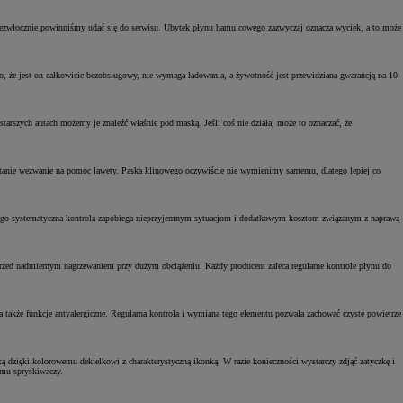
niezwłocznie powinniśmy udać się do serwisu. Ubytek płynu hamulcowego zazwyczaj oznacza wyciek, a to może
 że jest on całkowicie bezobsługowy, nie wymaga ładowania, a żywotność jest przewidziana gwarancją na 10
tarszych autach możemy je znaleźć właśnie pod maską. Jeśli coś nie działa, może to oznaczać, że
ostanie wezwanie na pomoc lawety. Paska klinowego oczywiście nie wymienimy samemu, dlatego lepiej co
 Jego systematyczna kontrola zapobiega nieprzyjemnym sytuacjom i dodatkowym kosztom związanym z naprawą
o przed nadmiernym nagrzewaniem przy dużym obciążeniu. Każdy producent zaleca regularne kontrole płynu do
 także funkcje antyalergiczne. Regularna kontrola i wymiana tego elementu pozwala zachować czyste powietrze
 dzięki kolorowemu dekielkowi z charakterystyczną ikonką. W razie konieczności wystarczy zdjąć zatyczkę i
zmu spryskiwaczy.