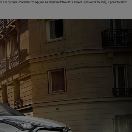
azda z niepełnym oświetleniem wpływa na bezpieczeństwo nas i innych użytkowników dróg, a ponadto może