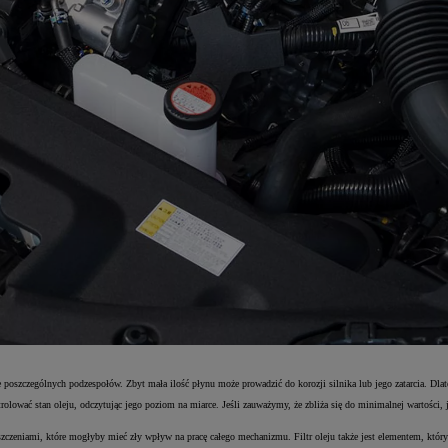
ie poszczególnych podzespołów. Zbyt mała ilość płynu może prowadzić do korozji silnika lub jego zatarcia. Dla
wać stan oleju, odczytując jego poziom na miarce. Jeśli zauważymy, że zbliża się do minimalnej wartości, jes
zyszczeniami, które mogłyby mieć zły wpływ na pracę całego mechanizmu. Filtr oleju także jest elementem, któr