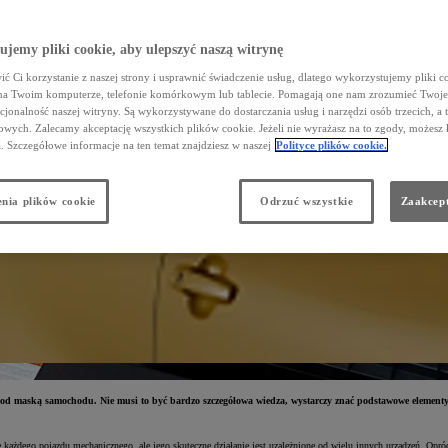
jemy pliki cookie, aby ulepszyć naszą witrynę
ć Ci korzystanie z naszej strony i usprawnić świadczenie usług, dlatego wykorzystujemy pliki co
na Twoim komputerze, telefonie komórkowym lub tablecie. Pomagają one nam zrozumieć Twoje 
cjonalność naszej witryny. Są wykorzystywane do dostarczania usług i narzędzi osób trzecich, a 
wych. Zalecamy akceptację wszystkich plików cookie. Jeżeli nie wyrażasz na to zgody, możesz 
a. Szczegółowe informacje na ten temat znajdziesz w naszej
Polityce plików cookie.
nia plików cookie
Odrzuć wszystkie
Zaakcept
 pod maską samochodu. Nie musi to być bardzo szczegółowa wiedza, wystarczy znać podstawowe element
e każdego pojazdu mechanicznego, ale jego skuteczne działanie jest uzależnione od wielu innych urządzeń. Op