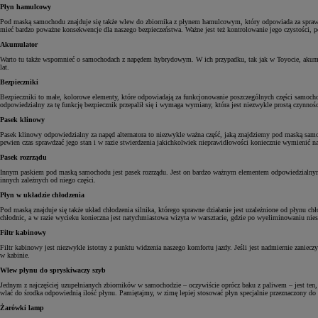
Płyn hamulcowy
Pod maską samochodu znajduje się także wlew do zbiornika z płynem hamulcowym, który odpowiada za sprawne
mieć bardzo poważne konsekwencje dla naszego bezpieczeństwa. Ważne jest też kontrolowanie jego czystości,
Akumulator
Warto tu także wspomnieć o samochodach z napędem hybrydowym. W ich przypadku, tak jak w Toyocie, akumulat
lat.
Bezpieczniki
Bezpieczniki to małe, kolorowe elementy, które odpowiadają za funkcjonowanie poszczególnych części samochodu
odpowiedzialny za tę funkcję bezpiecznik przepalił się i wymaga wymiany, która jest niezwykle prostą czynnośc
Pasek klinowy
Pasek klinowy odpowiedzialny za napęd alternatora to niezwykle ważna część, jaką znajdziemy pod maską sam
pewien czas sprawdzać jego stan i w razie stwierdzenia jakichkolwiek nieprawidłowości koniecznie wymienić n
Pasek rozrządu
Innym paskiem pod maską samochodu jest pasek rozrządu. Jest on bardzo ważnym elementem odpowiedzialnym 
innych zależnych od niego części.
Płyn w układzie chłodzenia
Pod maską znajduje się także układ chłodzenia silnika, którego sprawne działanie jest uzależnione od płynu 
chłodnic, a w razie wycieku konieczna jest natychmiastowa wizyta w warsztacie, gdzie po wyeliminowaniu nies
Filtr kabinowy
Filtr kabinowy jest niezwykle istotny z punktu widzenia naszego komfortu jazdy. Jeśli jest nadmiernie zanie
w kabinie.
Wlew płynu do spryskiwaczy szyb
Jednym z najczęściej uzupełnianych zbiorników w samochodzie – oczywiście oprócz baku z paliwem – jest ten,
wlać do środka odpowiednią ilość płynu. Pamiętajmy, w zimę lepiej stosować płyn specjalnie przeznaczony d
Żarówki lamp