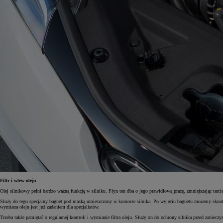
Filtr i wlew oleju
Olej silnikowy pełni bardzo ważną funkcję w silniku. Płyn ten dba o jego prawidłową pracę, zmniejszając tarc
Służy do tego specjalny bagnet pod maską umieszczony w komorze silnika. Po wyjęciu bagnetu możemy skontrolo
wymiana oleju jest już zadaniem dla specjalistów.
Trzeba także pamiętać o regularnej kontroli i wymianie filtra oleju. Służy on do ochrony silnika przed zaniec