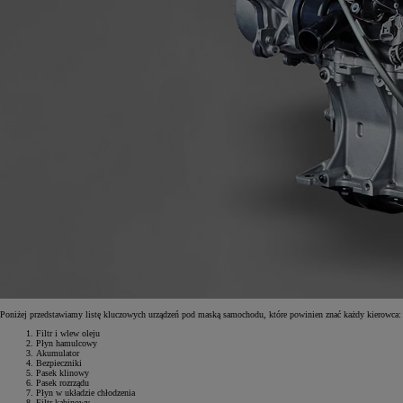
Od
81 900 zł
Yaris Cross
Poniżej przedstawiamy listę kluczowych urządzeń pod maską samochodu, które powinien znać każdy kierowca:
HYBRID
Filtr i wlew oleju
Płyn hamulcowy
Akumulator
Bezpieczniki
Pasek klinowy
Pasek rozrządu
Płyn w układzie chłodzenia
Filtr kabinowy