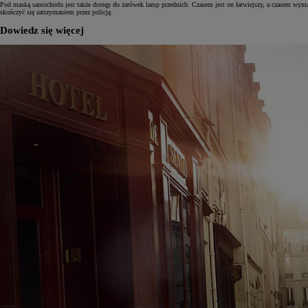
Pod maską samochodu jest także dostęp do żarówek lamp przednich. Czasem jest on łatwiejszy, a czasem wyma
skończyć się zatrzymaniem przez policję.
Dowiedz się więcej
Od
105 300 zł
Corolla Hatchback
HYBRID