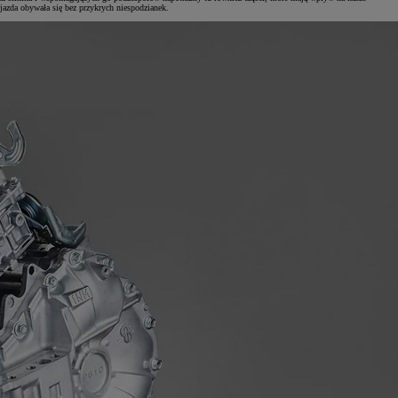
jazda obywała się bez przykrych niespodzianek.