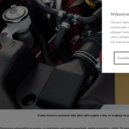
Wykorzystu
Chcemy ułatwi
umieszczane 
ulepszać funk
celów reklamo
ich ustawieni
Ustawie
Każdy kierowca powinien mieć jako takie pojęcie o tym, co znajduje się
Najprostszą odpowiedzią na pytanie, co znajdziemy pod maską samochodu, będzie oczywiście – silnik. To serc