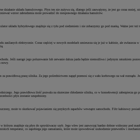
 działanie układu hamulcowego. Płyn ten nie zużywa się, dlatego jeśli zauważymy, że jest go coraz mniej, 
 ponieważ wzrost zabrudzenia może prowadzić do niesprawnego działania hamulców.
or układu hybrydowego znajduje się z tyłu pod siedzeniem i nie zobaczymy go pod maską. Ważne jest też to,
 zasilanych elektrycznie. Coraz częściej w nowych modelach umieszcza się je już w kabinie, ale zwłaszcza w s
ią.
ochodu. Jeśli nastąpi jego poluzowanie lub zerwanie dalsza jazda będzie niemożliwa i jedynym ratunkiem poz
a nowy.
za prawidłową pracę silnika. Za jego pośrednictwem napęd przenosi się z wału korbowego na wał rozrządu.
chłodniczego. Jego prawidłowa ilość pozwala na skuteczne chłodzenie silnika, co w konsekwencji zabezpiecza g
zczelności płyn zostanie uzupełniony.
czyszczony, może to skutkować pojawianiem się przykrych zapachów wewnątrz samochodu. Filtr kabinowy posiada
 w którym znajduje się płyn do spryskiwaczy szyb. Jego wlew jest zazwyczaj bardzo dobrze widoczny pod maską
o niskich temperatur, co zapobiega jego zamarzaniu, które może spowodować uszkodzenie przewodów i mechani