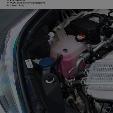
Wlew płynu do spryskiwacza szyb
Żarówki lamp