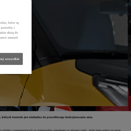
okie, które są
potrzeby i
także służą do
łatwo zmienić
uj wszystkie
y, których kontrola jest niezbędna do prawidłowego funkcjonowania auta.
rócz silnika i wspomagających go podzespołów napotkamy tu również części, które mają wpływ na nasze