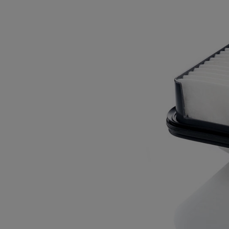
Od
105 300 zł
Corolla Hatchback
HYBRID