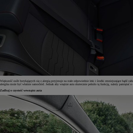
Większość osób borykających się z alergią przyjmuje na stałe odpowiednie leki i środki zmniejszające bądź ca
alergika może być właśnie samochód. Jednak aby wnętrze auta skutecznie pełniło tę funkcję, należy pamiętać 
Zadbaj o czystość wewnątrz auta
Od
81 900 zł
Yaris Cross
HYBRID