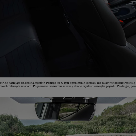
łkowicie hamujące działanie alergenów. Pomaga też w tym ograniczenie kontaktu lub całkowite odizolowanie się
o dwóch żelaznych zasadach. Po pierwsze, koniecznie musimy dbać o czystość wewnątrz pojazdu. Po drugie, powi