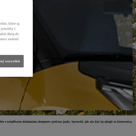
okie, które są
potrzeby i
także służą do
łatwo zmienić
uj wszystkie
ie z uciążliwym działaniem alergenów podczas jazdy. Sprawdź, jak nie dać się alergii za kierownicą.