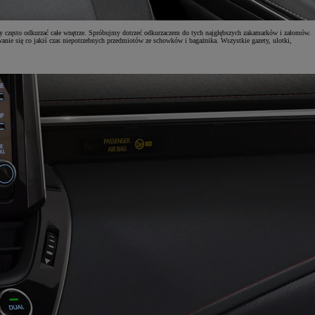
my często odkurzać całe wnętrze. Spróbujmy dotrzeć odkurzaczem do tych najgłębszych zakamarków i załomów.
wanie się co jakiś czas niepotrzebnych przedmiotów ze schowków i bagażnika. Wszystkie gazety, ulotki,