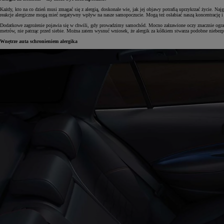
Każdy, kto na co dzień musi zmagać się z alergią, doskonale wie, jak jej objawy potrafią uprzykrzać życie. N
reakcje alergiczne mogą mieć negatywny wpływ na nasze samopoczucie. Mogą też osłabiać naszą koncentrację i 
Dodatkowe zagrożenie pojawia się w chwili, gdy prowadzimy samochód. Mocno załzawione oczy znacznie ogranic
metrów, nie patrząc przed siebie. Można zatem wysnuć wniosek, że alergik za kółkiem stwarza podobne niebezp
Wnętrze auta schronieniem alergika