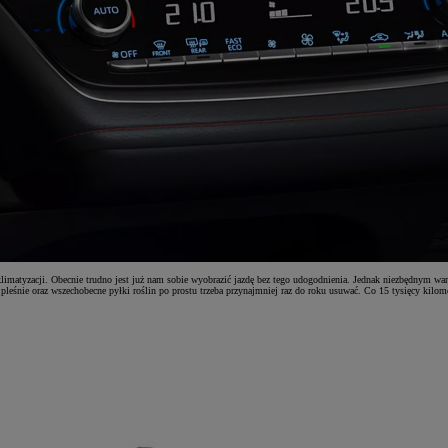
matyzacji. Obecnie trudno jest już nam sobie wyobrazić jazdę bez tego udogodnienia. Jednak niezbędnym war
leśnie oraz wszechobecne pyłki roślin po prostu trzeba przynajmniej raz do roku usuwać. Co 15 tysięcy kilome