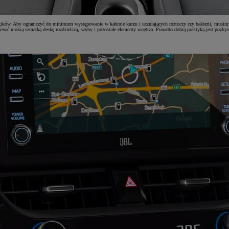
rgików. Aby ograniczyć do minimum występowanie w kabinie kurzu i uczulających roztoczy czy bakterii, musi
ierać mokrą szmatką deskę rozdzielczą, szyby i pozostałe elementy wnętrza. Ponadto dobrą praktyką jest pozby