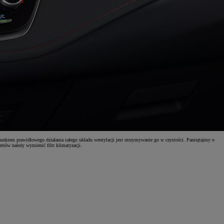
unkiem prawidłowego działania całego układu wentylacji jest utrzymywanie go w czystości. Pamiętajmy o
trów należy wymienić filtr klimatyzacji.