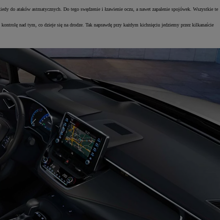
ekiedy do ataków astmatycznych. Do tego swędzenie i łzawienie oczu, a nawet zapalenie spojówek. Wszystkie te
ntrolę nad tym, co dzieje się na drodze. Tak naprawdę przy każdym kichnięciu jedziemy przez kilkanaście