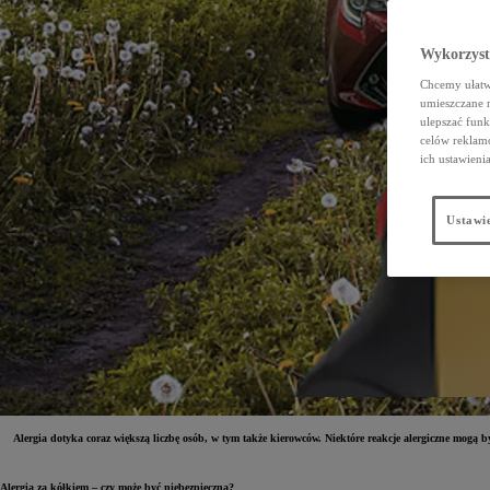
Wykorzystu
Chcemy ułatwi
umieszczane 
ulepszać funk
celów reklamo
ich ustawieni
Ustawie
Alergia dotyka coraz większą liczbę osób, w tym także kierowców. Niektóre reakcje alergiczne mogą 
Alergia za kółkiem – czy może być niebezpieczna?