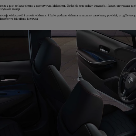
ajgorsze z nich to katar sienny z uporczywym kichaniem. Dodać do tego należy duszności i kaszel prowadzące ni
szybkość reakcji.
zają widoczność i ostrość widzenia. Z kolei podczas kichania na moment zamykamy powieki, w ogóle tracąc ko
ieczeństwo jak pijany kierowca.