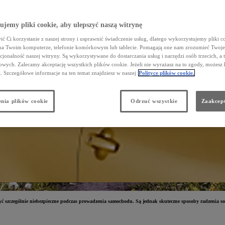
jemy pliki cookie, aby ulepszyć naszą witrynę
ć Ci korzystanie z naszej strony i usprawnić świadczenie usług, dlatego wykorzystujemy pliki co
na Twoim komputerze, telefonie komórkowym lub tablecie. Pomagają one nam zrozumieć Twoje 
cjonalność naszej witryny. Są wykorzystywane do dostarczania usług i narzędzi osób trzecich, a 
wych. Zalecamy akceptację wszystkich plików cookie. Jeżeli nie wyrażasz na to zgody, możesz 
a. Szczegółowe informacje na ten temat znajdziesz w naszej
Polityce plików cookie.
nia plików cookie
Odrzuć wszystkie
Zaakcept
być szczególnie niebezpieczne podczas prowadzenia samochodu. Są jednak skuteczne sposoby radzenia sob