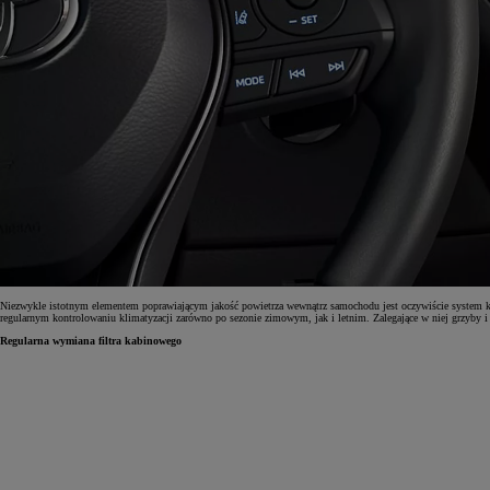
Niezwykle istotnym elementem poprawiającym jakość powietrza wewnątrz samochodu jest oczywiście system kli
regularnym kontrolowaniu klimatyzacji zarówno po sezonie zimowym, jak i letnim. Zalegające w niej grzyby i p
Regularna wymiana filtra kabinowego