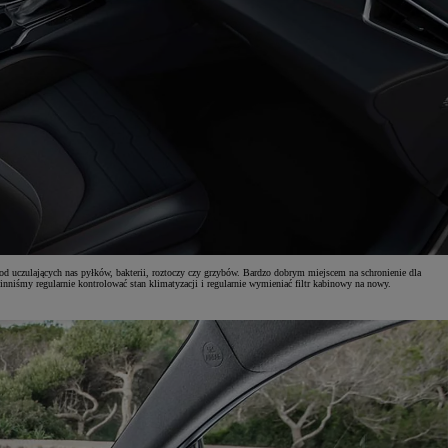
 od uczulających nas pyłków, bakterii, roztoczy czy grzybów. Bardzo dobrym miejscem na schronienie dla
nniśmy regularnie kontrolować stan klimatyzacji i regularnie wymieniać filtr kabinowy na nowy.