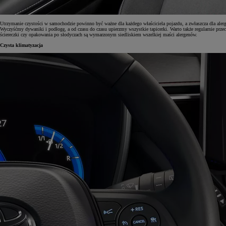
Utrzymanie czystości w samochodzie powinno być ważne dla każdego właściciela pojazdu, a zwłaszcza dla ale
Wyczyśćmy dywaniki i podłogę, a od czasu do czasu upierzmy wszystkie tapicerki. Warto także regularnie przec
ściereczki czy opakowania po słodyczach są wymarzonym siedliskiem wszelkiej maści alergenów.
Czysta klimatyzacja