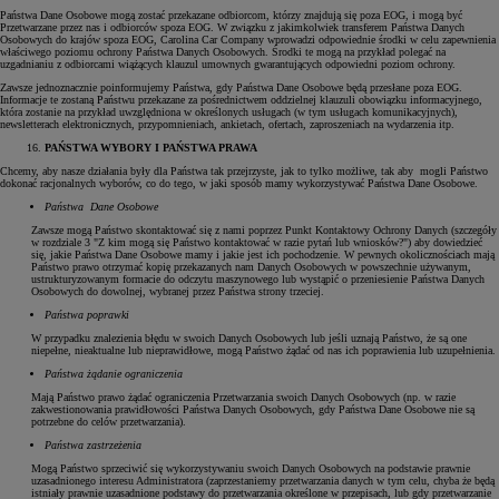
Państwa Dane Osobowe mogą zostać przekazane odbiorcom, którzy znajdują się poza EOG, i mogą być
Przetwarzane przez nas i odbiorców spoza EOG. W związku z jakimkolwiek transferem Państwa Danych
Osobowych do krajów spoza EOG, Carolina Car Company wprowadzi odpowiednie środki w celu zapewnienia
właściwego poziomu ochrony Państwa Danych Osobowych. Środki te mogą na przykład polegać na
uzgadnianiu z odbiorcami wiążących klauzul umownych gwarantujących odpowiedni poziom ochrony.
Zawsze jednoznacznie poinformujemy Państwa, gdy Państwa Dane Osobowe będą przesłane poza EOG.
Informacje te zostaną Państwu przekazane za pośrednictwem oddzielnej klauzuli obowiązku informacyjnego,
która zostanie na przykład uwzględniona w określonych usługach (w tym usługach komunikacyjnych),
newsletterach elektronicznych, przypomnieniach, ankietach, ofertach, zaproszeniach na wydarzenia itp.
PAŃSTWA WYBORY I PAŃSTWA PRAWA
Chcemy, aby nasze działania były dla Państwa tak przejrzyste, jak to tylko możliwe, tak aby mogli Państwo
dokonać racjonalnych wyborów, co do tego, w jaki sposób mamy wykorzystywać Państwa Dane Osobowe.
Państwa Dane Osobowe
Zawsze mogą Państwo skontaktować się z nami poprzez Punkt Kontaktowy Ochrony Danych (szczegóły
w rozdziale 3 "Z kim mogą się Państwo kontaktować w razie pytań lub wniosków?") aby dowiedzieć
się, jakie Państwa Dane Osobowe mamy i jakie jest ich pochodzenie. W pewnych okolicznościach mają
Państwo prawo otrzymać kopię przekazanych nam Danych Osobowych w powszechnie używanym,
ustrukturyzowanym formacie do odczytu maszynowego lub wystąpić o przeniesienie Państwa Danych
Osobowych do dowolnej, wybranej przez Państwa strony trzeciej.
Państwa poprawki
W przypadku znalezienia błędu w swoich Danych Osobowych lub jeśli uznają Państwo, że są one
niepełne, nieaktualne lub nieprawidłowe, mogą Państwo żądać od nas ich poprawienia lub uzupełnienia.
Państwa żądanie ograniczenia
Mają Państwo prawo żądać ograniczenia Przetwarzania swoich Danych Osobowych (np. w razie
zakwestionowania prawidłowości Państwa Danych Osobowych, gdy Państwa Dane Osobowe nie są
potrzebne do celów przetwarzania).
Państwa zastrzeżenia
Mogą Państwo sprzeciwić się wykorzystywaniu swoich Danych Osobowych na podstawie prawnie
uzasadnionego interesu Administratora (zaprzestaniemy przetwarzania danych w tym celu, chyba że będą
istniały prawnie uzasadnione podstawy do przetwarzania określone w przepisach, lub gdy przetwarzanie