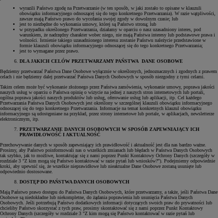
wyrazili Państwo zgodę na Przetwarzanie (w ten sposób, w jaki zostało to opisane w klauzuli
obowiązku informacyjnego odnoszącej się do tego konkretnego Przetwarzania). W razie wątpliwości,
zawsze mają Państwo prawo do wycofania swojej zgody w dowolnym czasie; lub
jest to niezbędne do wykonania umowy, której są Państwo stroną; lub
w przypadku określonego Przetwarzania, działamy w oparciu o nasz uzasadniony interes, pod
warunkiem, że nadrzędny charakter wobec niego, nie mają Państwa interesy lub podstawowe prawa i
wolności. Istnienie takiego uzasadnionego interesu zostanie Państwu należycie przedstawione w
formie klauzuli obowiązku informacyjnego odnoszącej się do tego konkretnego Przetwarzania;
jest to wymagane przez prawo.
DLA JAKICH CELÓW PRZETWARZAMY PAŃSTWA DANE OSOBOWE
Będziemy przetwarzać Państwa Dane Osobowe wyłącznie w określonych, jednoznacznych i zgodnych z prawem
celach i nie będziemy dalej przetwarzać Państwa Danych Osobowych w sposób niezgodny z tymi celami.
Takim celem może być wykonanie złożonego przez Państwa zamówienia, wykonanie umowy, poprawa jakości
naszych usług w oparciu o Państwa opinię o wizycie na jednej z naszych stron internetowych lub portali,
ogólna poprawa jakości naszych produktów lub usług, oferowanie usług lub aplikacji, itp. Cel każdego
Przetwarzania Państwa Danych Osobowych jest określony w szczególnej klauzuli obowiązku informacyjnego
odnoszącej się do tego konkretnego Przetwarzania. Informacje na temat konkretnych klauzul obowiązku
informacyjnego są udostępniane na przykład, przez strony internetowe lub portale, w aplikacjach, newsletterze
elektronicznym, itp.
PRZETWARZANIE DANYCH OSOBOWYCH W SPOSÓB ZAPEWNIAJĄCY ICH
PRAWIDŁOWOŚĆ I AKTUALNOŚĆ
Przechowywanie danych w sposób zapewniający ich prawidłowość i aktualność jest dla nas bardzo ważne.
Prosimy, aby Państwo poinformowali nas o wszelkich zmianach lub błędach w Państwa Danych Osobowych
tak szybko, jak to możliwe, kontaktując się z nami poprzez Punkt Kontaktowy Ochrony Danych (szczegóły w
rozdziale 3 "Z kim mogą się Państwo kontaktować w razie pytań lub wniosków?"). Podejmiemy odpowiednie
kroki, aby upewnić się, że wszelkie nieprawidłowe lub nieaktualne Dane Osobowe zostaną usunięte lub
odpowiednio dostosowane.
DOSTĘP DO PAŃSTWA DANYCH OSOBOWYCH
Mają Państwo prawo dostępu do Państwa Danych Osobowych, które przetwarzamy, a także, jeśli Państwa Dane
Osobowe są niedokładne lub niekompletne, do żądania poprawienia lub usunięcia Państwa Danych
Osobowych. Jeśli potrzebują Państwo dodatkowych informacji dotyczących swoich praw do prywatności lub
chcieliby Państwo skorzystać z tych praw, prosimy skontaktować się z nami poprzez Punkt Kontaktowy
Ochrony Danych (szczegóły w rozdziale 3 "Z kim mogą się Państwo kontaktować w razie pytań lub