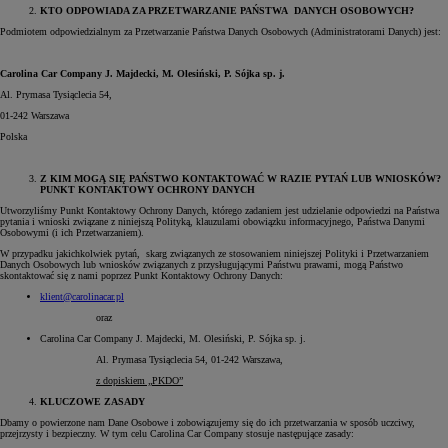
KTO ODPOWIADA ZA PRZETWARZANIE PAŃSTWA DANYCH OSOBOWYCH?
Podmiotem odpowiedzialnym za Przetwarzanie Państwa Danych Osobowych (Administratorami Danych) jest:
Carolina Car Company J. Majdecki, M. Olesiński, P. Sójka sp. j.
Al. Prymasa Tysiąclecia 54,
01-242 Warszawa
Polska
Z KIM MOGĄ SIĘ PAŃSTWO KONTAKTOWAĆ W RAZIE PYTAŃ LUB WNIOSKÓW?
PUNKT KONTAKTOWY OCHRONY DANYCH
Utworzyliśmy Punkt Kontaktowy Ochrony Danych, którego zadaniem jest udzielanie odpowiedzi na Państwa
pytania i wnioski związane z niniejszą Polityką, klauzulami obowiązku informacyjnego, Państwa Danymi
Osobowymi (i ich Przetwarzaniem).
W przypadku jakichkolwiek pytań, skarg związanych ze stosowaniem niniejszej Polityki i Przetwarzaniem
Danych Osobowych lub wniosków związanych z przysługującymi Państwu prawami, mogą Państwo
skontaktować się z nami poprzez Punkt Kontaktowy Ochrony Danych:
klient@carolinacar.pl
oraz
Carolina Car Company J. Majdecki, M. Olesiński, P. Sójka sp. j.
Al. Prymasa Tysiąclecia 54, 01-242 Warszawa,
z dopiskiem „PKDO”
KLUCZOWE ZASADY
Dbamy o powierzone nam Dane Osobowe i zobowiązujemy się do ich przetwarzania w sposób uczciwy,
przejrzysty i bezpieczny. W tym celu Carolina Car Company stosuje następujące zasady: