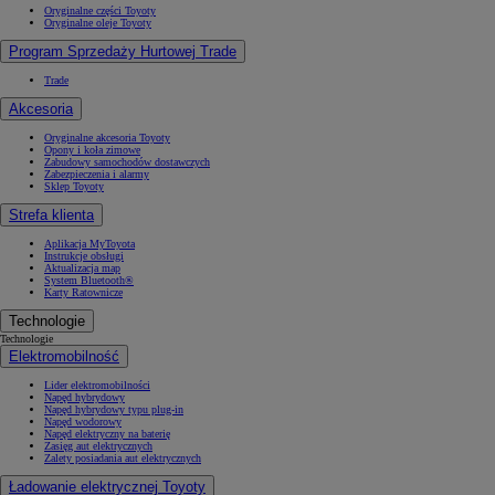
Oryginalne części Toyoty
Oryginalne oleje Toyoty
Program Sprzedaży Hurtowej Trade
Trade
Akcesoria
Oryginalne akcesoria Toyoty
Opony i koła zimowe
Zabudowy samochodów dostawczych
Zabezpieczenia i alarmy
Sklep Toyoty
Strefa klienta
Aplikacja MyToyota
Instrukcje obsługi
Aktualizacja map
System Bluetooth®
Karty Ratownicze
Technologie
Technologie
Elektromobilność
Lider elektromobilności
Napęd hybrydowy
Napęd hybrydowy typu plug-in
Napęd wodorowy
Napęd elektryczny na baterię
Zasięg aut elektrycznych
Zalety posiadania aut elektrycznych
Ładowanie elektrycznej Toyoty