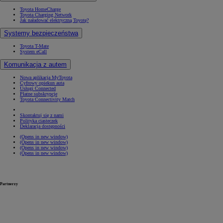
Toyota HomeCharge
Toyota Charging Network
Jak naładować elektryczną Toyotę?
Systemy bezpieczeństwa
Toyota T-Mate
System eCall
Komunikacja z autem
Nowa aplikacja MyToyota
Cyfrowy opiekun auta
Usługi Connected
Płatne subskrypcje
Toyota Connectivity Match
Skontaktuj się z nami
Polityka ciasteczek
Deklaracja dostępności
(Opens in new window)
(Opens in new window)
(Opens in new window)
(Opens in new window)
Partnerzy