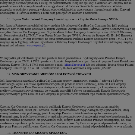
którzy mogą oferować produkty i usługi za pośrednictwem usług lub aplikacji Carolina Car Company lub za
pośrednictwem ich własnych kanałów - mogą zbierać od Państwa Dane Osobowe oddzielnie. W takim
przypadku te podmioty ponoszą wyłączną odpowiedzialność za przetwarzanie i kontrolę nad takimi Danymi
Osobowymi, a Państwa kontakty z nimi będą podlegać ich zasadom i warunkom.
Toyota Motor Poland Company Limited sp. z o.o. i Toyota Motor Europe NV/SA
Jeśli kupują Państwo samochód lub inny produkt lub usługę od Carolina Car Company lub jeśli podadzą
Państwo nam swoje Dane Osobowe w innym wypadku, Administratorem Państwa Danych Osobowych staje się
nie tylko Carolina Car Company, ale i Toyota Motor Poland Company Limited sp. z o.o., 02-673 Warszawa,
ul. Konstruktorska 5 („TMPL”) oraz Toyota Motor Europe NV/SA, Avenue du Bourget 60, B-1140 Bruksela
(Belgia) („TME”). Więcej informacji na temat przetwarzania Państwa Danych Osobowych przez TMPL i TME
znajduje się w Ogólnej Polityce Prywatności i Ochrony Danych Osobowych Toyota/Lexus (dostępnej między
innymi pod adresem:
www.toyota.pl
).
W przypadku jakichkolwiek pytań lub próśb na temat gromadzenia i wykorzystywania Państwa Danych
Osobowych przez TMPL i TME prosimy o kontakt bezpośrednio z tymi firmami poprzez Punkt Kontaktowy
Ochrony Danych TMPL i TME pod adresem e-mail:
klient@toyota.pl
lub pod adresem: Toyota Motor Poland
Company Limited sp. z o.o., ul. Konstruktorska 5, 02-673 Warszawa z dopiskiem „CSCR”.
WYKORZYSTANIE MEDIÓW SPOŁECZNOŚCIOWYCH
Jeśli korzystając z narzędzia Carolina Car Company (strony internetowej, portalu...) używają Państwo
określonego loginu z mediów społecznościowych (na przykład konta Facebook), Carolina Car Company
zarejestruje Państwa Dane Osobowe dostępne w tych mediach społecznościowych, a korzystanie z takich
mediów społecznościowych oznacza, że wyraźnie zezwolili Państwo na przekazanie Danych Osobowych
zarejestrowanych przez Carolina Car Company za pośrednictwem narzędzi tego medium społecznościowego.
Carolina Car Company czasami ułatwia publikację Danych Osobowych za pośrednictwem mediów
społecznościowych, takich jak Facebook. Media społecznościowe mają własną politykę prywatności, którą
muszą Państwo wziąć pod uwagę, jeżeli korzystają Państwo z takich mediów społecznościowych.
Przypominamy, że publikowanie treści w mediach społecznościowych może mieć określone konsekwencje, w
tym dla Państwa prywatności lub prywatności osób, których Dane Osobowe Państwo udostępniają, np. brak
możliwości wycofania opublikowanej treści w krótkim czasie. Są Państwo w pełni odpowiedzialni za to, co
jest przez Państwa publikowane. Carolina Car Company nie ponosi żadnej odpowiedzialności w tym zakresie.
TRANSFER DO KRAJÓW SPOZA EOG