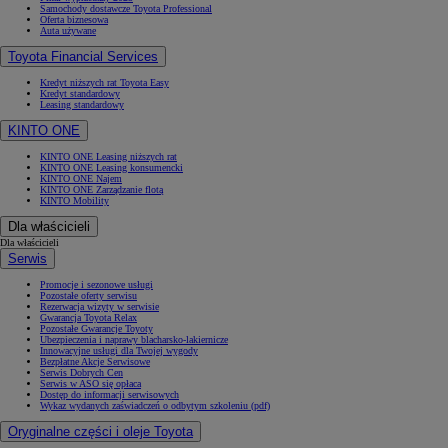
Samochody dostawcze Toyota Professional
Oferta biznesowa
Auta używane
Toyota Financial Services
Kredyt niższych rat Toyota Easy
Kredyt standardowy
Leasing standardowy
KINTO ONE
KINTO ONE Leasing niższych rat
KINTO ONE Leasing konsumencki
KINTO ONE Najem
KINTO ONE Zarządzanie flotą
KINTO Mobility
Dla właścicieli
Dla właścicieli
Serwis
Promocje i sezonowe usługi
Pozostałe oferty serwisu
Rezerwacja wizyty w serwisie
Gwarancja Toyota Relax
Pozostałe Gwarancje Toyoty
Ubezpieczenia i naprawy blacharsko-lakiernicze
Innowacyjne usługi dla Twojej wygody
Bezpłatne Akcje Serwisowe
Serwis Dobrych Cen
Serwis w ASO się opłaca
Dostęp do informacji serwisowych
Wykaz wydanych zaświadczeń o odbytym szkoleniu (pdf)
Oryginalne części i oleje Toyota