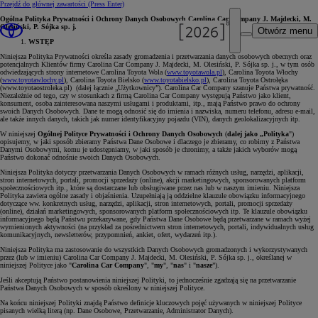
Przejdź do głównej zawartości
(Press Enter)
Ogólna Polityka Prywatności i Ochrony Danych Osobowych Carolina Car Company J. Majdecki, M.
Olesiński, P. Sójka sp. j.
Otwórz menu
WSTĘP
Niniejsza Polityka Prywatności określa zasady gromadzenia i przetwarzania danych osobowych obecnych oraz
potencjalnych Klientów firmy Carolina Car Company J. Majdecki, M. Olesiński, P. Sójka sp. j., w tym osób
odwiedzających strony internetowe Carolina Toyota Wola (
www.toyotawola.pl
), Carolina Toyota Włochy
(
www.toyotawlochy.pl
), Carolina Toyota Bielsko (
www.toyotabielsko.pl
), Carolina Toyota Ostrołęka
(www.toyotaostroleka.pl) (dalej łącznie „Użytkownicy”). Carolina Car Company szanuje Państwa prywatność.
Niezależnie od tego, czy w stosunkach z firmą Carolina Car Company występują Państwo jako klient,
konsument, osoba zainteresowana naszymi usługami i produktami, itp., mają Państwo prawo do ochrony
swoich Danych Osobowych. Dane te mogą odnosić się do imienia i nazwiska, numeru telefonu, adresu e-mail,
ale także innych danych, takich jak numer identyfikacyjny pojazdu (VIN), danych geolokalizacyjnych itp.
W niniejszej
Ogólnej Polityce Prywatności i Ochrony Danych Osobowych
(
dalej jako „Polityka
")
opisujemy, w jaki sposób zbieramy Państwa Dane Osobowe i dlaczego je zbieramy, co robimy z Państwa
Danymi Osobowymi, komu je udostępniamy, w jaki sposób je chronimy, a także jakich wyborów mogą
Państwo dokonać odnośnie swoich Danych Osobowych.
Niniejsza Polityka dotyczy przetwarzania Danych Osobowych w ramach różnych usług, narzędzi, aplikacji,
stron internetowych, portali, promocji sprzedaży (online), akcji marketingowych, sponsorowanych platform
społecznościowych itp., które są dostarczane lub obsługiwane przez nas lub w naszym imieniu. Niniejsza
Polityka zawiera ogólne zasady i objaśnienia. Uzupełniają ją oddzielne klauzule obowiązku informacyjnego
dotyczące ww. konkretnych usług, narzędzi, aplikacji, stron internetowych, portali, promocji sprzedaży
(online), działań marketingowych, sponsorowanych platform społecznościowych itp. Te klauzule obowiązku
informacyjnego będą Państwu przekazywane, gdy Państwa Dane Osobowe będą przetwarzane w ramach wyżej
wymienionych aktywności (na przykład za pośrednictwem stron internetowych, portali, indywidualnych usług
komunikacyjnych, newsletterów, przypomnień, ankiet, ofert, wydarzeń itp.).
Niniejsza Polityka ma zastosowanie do wszystkich Danych Osobowych gromadzonych i wykorzystywanych
przez (lub w imieniu) Carolina Car Company J. Majdecki, M. Olesiński, P. Sójka sp. j., określanej w
niniejszej Polityce jako "
Carolina Car Company
", "
my
", "
nas
" i "
nasze
”).
Jeśli akceptują Państwo postanowienia niniejszej Polityki, to jednocześnie zgadzają się na przetwarzanie
Państwa Danych Osobowych w sposób określony w niniejszej Polityce.
Na końcu niniejszej Polityki znajdą Państwo definicje kluczowych pojęć używanych w niniejszej Polityce
pisanych wielką literą (np. Dane Osobowe, Przetwarzanie, Administrator Danych).