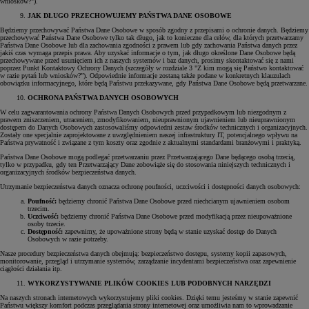
wniosków?").
JAK DŁUGO PRZECHOWUJEMY PAŃSTWA DANE OSOBOWE
Będziemy przechowywać Państwa Dane Osobowe w sposób zgodny z przepisami o ochronie danych. Będziemy
przechowywać Państwa Dane Osobowe tylko tak długo, jak to konieczne dla celów, dla których przetwarzamy
Państwa Dane Osobowe lub dla zachowania zgodności z prawem lub gdy zachowania Państwa danych przez
jakiś czas wymaga przepis prawa. Aby uzyskać informacje o tym, jak długo określone Dane Osobowe będą
przechowywane przed usunięciem ich z naszych systemów i baz danych, prosimy skontaktować się z nami
poprzez Punkt Kontaktowy Ochrony Danych (szczegóły w rozdziale 3 "Z kim mogą się Państwo kontaktować
w razie pytań lub wniosków?”). Odpowiednie informacje zostaną także podane w konkretnych klauzulach
obowiązku informacyjnego, które będą Państwu przekazywane, gdy Państwa Dane Osobowe będą przetwarzane.
OCHRONA PAŃSTWA DANYCH OSOBOWYCH
W celu zagwarantowania ochrony Państwa Danych Osobowych przed przypadkowym lub niezgodnym z
prawem zniszczeniem, utraceniem, zmodyfikowaniem, nieuprawnionym ujawnieniem lub nieuprawnionym
dostępem do Danych Osobowych zastosowaliśmy odpowiedni zestaw środków technicznych i organizacyjnych.
Zostały one specjalnie zaprojektowane z uwzględnieniem naszej infrastruktury IT, potencjalnego wpływu na
Państwa prywatność i związane z tym koszty oraz zgodnie z aktualnymi standardami branżowymi i praktyką.
Państwa Dane Osobowe mogą podlegać przetwarzaniu przez Przetwarzającego Dane będącego osobą trzecią,
tylko w przypadku, gdy ten Przetwarzający Dane zobowiąże się do stosowania niniejszych technicznych i
organizacyjnych środków bezpieczeństwa danych.
Utrzymanie bezpieczeństwa danych oznacza ochronę poufności, uczciwości i dostępności danych osobowych:
Poufność:
będziemy chronić Państwa Dane Osobowe przed niechcianym ujawnieniem osobom
trzecim.
Uczciwość:
będziemy chronić Państwa Dane Osobowe przed modyfikacją przez nieupoważnione
osoby trzecie.
Dostępność:
zapewnimy, że upoważnione strony będą w stanie uzyskać dostęp do Danych
Osobowych w razie potrzeby.
Nasze procedury bezpieczeństwa danych obejmują: bezpieczeństwo dostępu, systemy kopii zapasowych,
monitorowanie, przegląd i utrzymanie systemów, zarządzanie incydentami bezpieczeństwa oraz zapewnienie
ciągłości działania itp.
WYKORZYSTYWANIE PLIKÓW COOKIES LUB PODOBNYCH NARZĘDZI
Na naszych stronach internetowych wykorzystujemy pliki cookies. Dzięki temu jesteśmy w stanie zapewnić
Państwu większy komfort podczas przeglądania strony internetowej oraz umożliwia nam to wprowadzanie