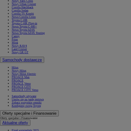
Nowy Yaris Cross
Nowy Urban Cruiser
Corolla Hatchback
Corolla Sedan
Corolla TS Kombi
Nowa Corolla Cross
Toyota C-HR
Toyota C-HR Plug-in
Nowa Toyota C-HR+
Nowa Toyota bZ4X
Nowa Toyota bZ4X Touring
Camry
Prius
Mirai
Nowy RAV4
Land Cruiser
Nowy GR GT
Samochody dostawcze
Hilux
Nowy Hilux
Nowy Hilux Electric
PROACE Max
PROACE
PROACE Verso
PROACE CITY
PROACE CITY Verso
Samochody używane
Umów się na jazdę testową
Zobacz wszystkie cenniki
Konfiguruj swoją Toyotę
Oferty specjalne i Finansowanie
Oferty specjalne i Finansowanie
Aktualne oferty
Finał wyprzedaży 2025