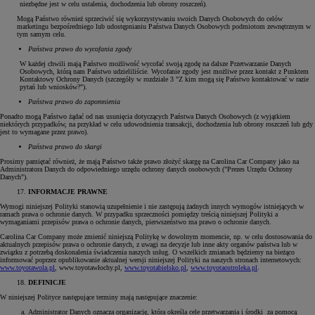
niezbędne jest w celu ustalenia, dochodzenia lub obrony roszczeń).
Mogą Państwo również sprzeciwić się wykorzystywaniu swoich Danych Osobowych do celów
marketingu bezpośredniego lub udostępnianiu Państwa Danych Osobowych podmiotom zewnętrznym w
tym samym celu.
Państwa prawo do wycofania zgody
W każdej chwili mają Państwo możliwość wycofać swoją zgodę na dalsze Przetwarzanie Danych
Osobowych, którą nam Państwo udzieliliście. Wycofanie zgody jest możliwe przez kontakt z Punktem
Kontaktowy Ochrony Danych (szczegóły w rozdziale 3 "Z kim mogą się Państwo kontaktować w razie
pytań lub wniosków?").
Państwa prawo do zapomnienia
Ponadto mogą Państwo żądać od nas usunięcia dotyczących Państwa Danych Osobowych (z wyjątkiem
niektórych przypadków, na przykład w celu udowodnienia transakcji, dochodzenia lub obrony roszczeń lub gdy
jest to wymagane przez prawo).
Państwa prawo do skargi
Prosimy pamiętać również, że mają Państwo także prawo złożyć skargę na Carolina Car Company jako na
Administratora Danych do odpowiedniego urzędu ochrony danych osobowych
("Prezes Urzędu Ochrony
Danych").
INFORMACJE PRAWNE
Wymogi niniejszej Polityki stanowią uzupełnienie i nie zastępują żadnych innych wymogów istniejących w
ramach prawa o ochronie danych. W przypadku sprzeczności pomiędzy treścią niniejszej Polityki a
wymaganiami przepisów prawa o ochronie danych, pierwszeństwo ma prawo o ochronie danych.
Carolina Car Company może zmienić niniejszą Politykę w dowolnym momencie, np. w celu dostosowania do
aktualnych przepisów prawa o ochronie danych, z uwagi na decyzje lub inne akty organów państwa lub w
związku z potrzebą doskonalenia świadczenia naszych usług. O wszelkich zmianach będziemy na bieżąco
informować poprzez opublikowanie aktualnej wersji niniejszej Polityki na naszych stronach internetowych:
www.toyotawola.pl
, www.toyotawłochy.pl,
www.toyotabielsko.pl
,
www.toyotaostroleka.pl
.
DEFINICJE
W niniejszej Polityce następujące terminy mają następujące znaczenie:
Administrator Danych oznacza organizację, która określa cele przetwarzania i środki za pomocą