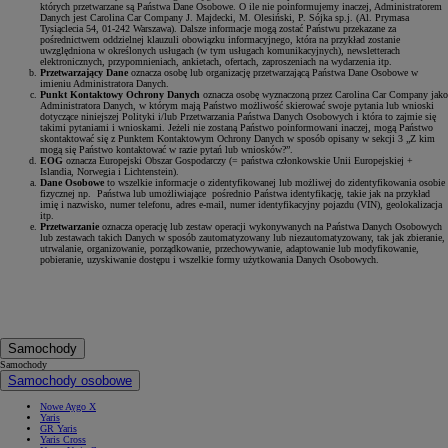
których przetwarzane są Państwa Dane Osobowe. O ile nie poinformujemy inaczej, Administratorem
Danych jest Carolina Car Company J. Majdecki, M. Olesiński, P. Sójka sp.j. (Al. Prymasa
Tysiąclecia 54, 01-242 Warszawa). Dalsze informacje mogą zostać Państwu przekazane za
pośrednictwem oddzielnej klauzuli obowiązku informacyjnego, która na przykład zostanie
uwzględniona w określonych usługach (w tym usługach komunikacyjnych), newsletterach
elektronicznych, przypomnieniach, ankietach, ofertach, zaproszeniach na wydarzenia itp.
Przetwarzający Dane
oznacza osobę lub organizację przetwarzającą Państwa Dane Osobowe w
imieniu Administratora Danych.
Punkt Kontaktowy Ochrony Danych
oznacza osobę wyznaczoną przez Carolina Car Company jako
Administratora Danych, w którym mają Państwo możliwość skierować swoje pytania lub wnioski
dotyczące niniejszej Polityki i/lub Przetwarzania Państwa Danych Osobowych i która to zajmie się
takimi pytaniami i wnioskami. Jeżeli nie zostaną Państwo poinformowani inaczej, mogą Państwo
skontaktować się z Punktem Kontaktowym Ochrony Danych w sposób opisany w sekcji 3 „Z kim
mogą się Państwo kontaktować w razie pytań lub wniosków?”.
EOG
oznacza Europejski Obszar Gospodarczy (= państwa członkowskie Unii Europejskiej +
Islandia, Norwegia i Lichtenstein).
Dane Osobowe
to wszelkie informacje o zidentyfikowanej lub możliwej do zidentyfikowania osobie
fizycznej np. Państwa lub umożliwiające pośrednio Państwa identyfikację, takie jak na przykład
imię i nazwisko, numer telefonu, adres e-mail, numer identyfikacyjny pojazdu (VIN), geolokalizacja
itp.
Przetwarzanie
oznacza operację lub zestaw operacji wykonywanych na Państwa Danych Osobowych
lub zestawach takich Danych w sposób zautomatyzowany lub niezautomatyzowany, tak jak zbieranie,
utrwalanie, organizowanie, porządkowanie, przechowywanie, adaptowanie lub modyfikowanie,
pobieranie, uzyskiwanie dostępu i wszelkie formy użytkowania Danych Osobowych.
Samochody
Samochody
Samochody osobowe
Nowe Aygo X
Yaris
GR Yaris
Yaris Cross