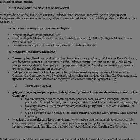
ulepszeń na naszej stronie.
UJAWNIANIE DANYCH OSOBOWYCH
W zależności od celów, dla jakich zbieramy Państwa Dane Osobowe, możemy ujawnić je poniższym
kategoriom odbiorców, którzy następnie, jedynie w ramach wskazanych celów będą przetwarzać Państwa Dane
Osobowe:.
W ramach naszej firmy oraz marki Toyota:
Naszym upoważnionym pracownikom;
Firmom Toyota Motor Poland Company Limited Sp. z o.o. („TMPL”) i Toyota Motor Europe
NV/SA („TME”);
Podmiotom należącym do sieci Autoryzowanych Dealerów Toyoty;
Zewnętrzni partnerzy biznesowi:
Partnerzy handlowi
: na przykład zaufane firmy, które mogą wykorzystać Państwa Dane Osobowe,
aby świadczyć usługi i/lub produkty, o które Państwo prosili. Prosimy takie firmy, aby zawsze
postępowały zgodnie z obowiązującymi przepisami i niniejszą Polityką oraz zwracały szczególną
uwagę na poufność informacji osobistych;
Usługodawcy Carolina Car Company
:firmy, które świadczą usługi na rzecz lub w imieniu
Carolina Car Company, w celu świadczenia takich usług (na przykład Carolina Car Company może
ujawnić Państwa Dane Osobowe zewnętrznym dostawcom usług związanych z IT);
c)
Inne strony trzecie:
gdy jest to wymagane przez prawo lub zgodnie z prawem konieczne do ochrony Carolina Car
Company:
dla przestrzegania prawa, żądań organów państwowych, nakazów sądowych, procedur
prawnych, obowiązków związanych ze zgłaszaniem i udzielaniem informacji organom, itp.;
dla weryfikowania lub egzekwowania zgodności z politykami i umowami Carolina Car
Company; oraz
w celu ochrony praw, własności lub bezpieczeństwa Carolina Car Company i/lub naszych
klientów;
w związku z transakcjami korporacyjnymi
: w kontekście przeniesienia lub zbycia całości lub
części swojego przedsiębiorstwa lub w inny sposób w związku z połączeniem, konsolidacją, zmianą
kontroli, reorganizacją lub likwidacją całości lub części działalności Carolina Car Company.
Należy pamiętać, że odbiorcy zewnętrzni wymienieni w punktach b) i c) powyżej - szczególnie usługodawcy,