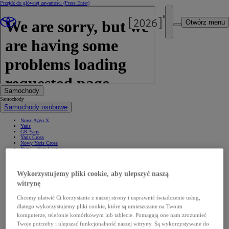
Przejdź do głównej zawartości
(Press Enter)
Otwórz menu
Samochody
Samochody
Samochody osobowe
Nowe Aygo X
Yaris
GR Yaris
Yaris Cross
Nowy Yaris Cross
Nowy Urban Cruiser
Corolla Hatchback
Corolla Sedan
Corolla TS Kombi
Nowa Corolla Cross
Wykorzystujemy pliki cookie, aby ulepszyć naszą
Toyota C-HR
Toyota C-HR Plug-in
witrynę
Nowa Toyota C-HR+
Nowa Toyota bZ4X
Chcemy ułatwić Ci korzystanie z naszej strony i usprawnić świadczenie usług,
Nowa Toyota bZ4X Touring
Camry
dlatego wykorzystujemy pliki cookie, które są umieszczane na Twoim
Prius
komputerze, telefonie komórkowym lub tablecie. Pomagają one nam zrozumieć
Mirai
Nowy RAV4
Twoje potrzeby i ulepszać funkcjonalność naszej witryny. Są wykorzystywane do
Land Cruiser