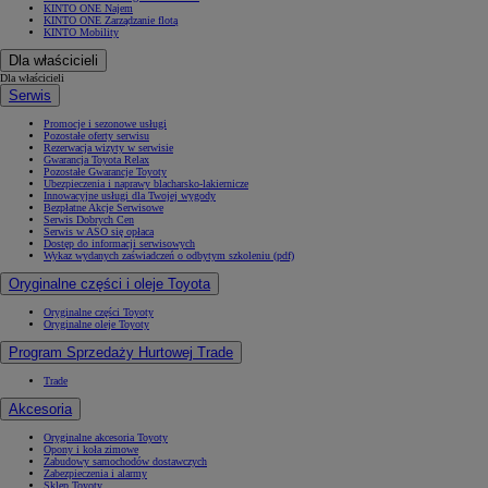
KINTO ONE Najem
KINTO ONE Zarządzanie flotą
KINTO Mobility
Dla właścicieli
Dla właścicieli
Serwis
Promocje i sezonowe usługi
Pozostałe oferty serwisu
Rezerwacja wizyty w serwisie
Gwarancja Toyota Relax
Pozostałe Gwarancje Toyoty
Ubezpieczenia i naprawy blacharsko-lakiernicze
Innowacyjne usługi dla Twojej wygody
Bezpłatne Akcje Serwisowe
Serwis Dobrych Cen
Serwis w ASO się opłaca
Dostęp do informacji serwisowych
Wykaz wydanych zaświadczeń o odbytym szkoleniu (pdf)
Oryginalne części i oleje Toyota
Oryginalne części Toyoty
Oryginalne oleje Toyoty
Program Sprzedaży Hurtowej Trade
Trade
Akcesoria
Oryginalne akcesoria Toyoty
Opony i koła zimowe
Zabudowy samochodów dostawczych
Zabezpieczenia i alarmy
Sklep Toyoty