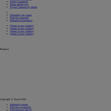
Usługi Connected
Płatne subskrypcje
Toyota Connectivity Match
Skontaktuj się z nami
Polityka ciasteczek
Deklaracja dostępności
(Opens in new window)
(Opens in new window)
(Opens in new window)
(Opens in new window)
Partnerzy
Copyright © Toyota 2026
Informacje prawne
Polityka prywatności
Udostępnianie danych