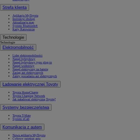
Strefa klienta
Aplikacja MyToyota
Instrukcje obsługi
Aktualizacja map
System Bluetooth®
Karty Ratownicze
Technologie
Technologie
Elektromobilność
Lider elektromobilności
Napęd hybrydowy
Napęd hybrydowy typu plug-in
Napęd wodorowy
Napęd elektryczny na baterię
Zasięg aut elektrycznych
Zalety posiadania aut elektrycznych
Ładowanie elektrycznej Toyoty
Toyota HomeCharge
Toyota Charging Network
Jak naładować elektryczną Toyotę?
Systemy bezpieczeństwa
Toyota T-Mate
System eCall
Komunikacja z autem
Nowa aplikacja MyToyota
Cyfrowy opiekun auta