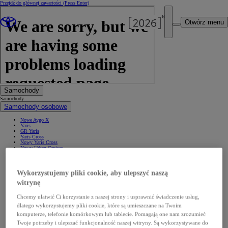
Przejdź do głównej zawartości
(Press Enter)
Otwórz menu
Samochody
Samochody
Samochody osobowe
Nowe Aygo X
Yaris
GR Yaris
Yaris Cross
Nowy Yaris Cross
Nowy Urban Cruiser
Corolla Hatchback
Corolla Sedan
Corolla TS Kombi
Nowa Corolla Cross
Wykorzystujemy pliki cookie, aby ulepszyć naszą
Toyota C-HR
Toyota C-HR Plug-in
witrynę
Nowa Toyota C-HR+
Nowa Toyota bZ4X
Chcemy ułatwić Ci korzystanie z naszej strony i usprawnić świadczenie usług,
Nowa Toyota bZ4X Touring
Camry
dlatego wykorzystujemy pliki cookie, które są umieszczane na Twoim
Prius
komputerze, telefonie komórkowym lub tablecie. Pomagają one nam zrozumieć
Mirai
Nowy RAV4
Twoje potrzeby i ulepszać funkcjonalność naszej witryny. Są wykorzystywane do
Land Cruiser