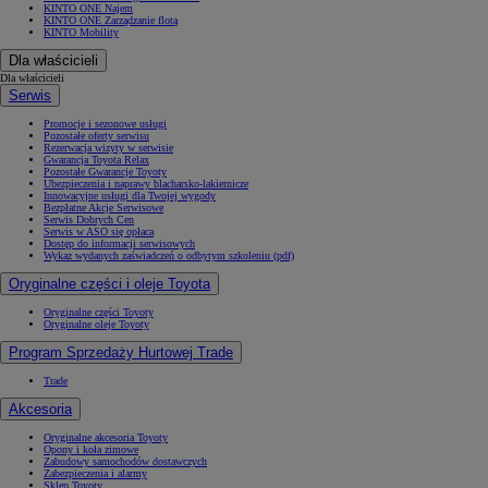
KINTO ONE Najem
KINTO ONE Zarządzanie flotą
KINTO Mobility
Dla właścicieli
Dla właścicieli
Serwis
Promocje i sezonowe usługi
Pozostałe oferty serwisu
Rezerwacja wizyty w serwisie
Gwarancja Toyota Relax
Pozostałe Gwarancje Toyoty
Ubezpieczenia i naprawy blacharsko-lakiernicze
Innowacyjne usługi dla Twojej wygody
Bezpłatne Akcje Serwisowe
Serwis Dobrych Cen
Serwis w ASO się opłaca
Dostęp do informacji serwisowych
Wykaz wydanych zaświadczeń o odbytym szkoleniu (pdf)
Oryginalne części i oleje Toyota
Oryginalne części Toyoty
Oryginalne oleje Toyoty
Program Sprzedaży Hurtowej Trade
Trade
Akcesoria
Oryginalne akcesoria Toyoty
Opony i koła zimowe
Zabudowy samochodów dostawczych
Zabezpieczenia i alarmy
Sklep Toyoty