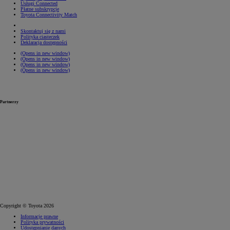
Usługi Connected
Płatne subskrypcje
Toyota Connectivity Match
Skontaktuj się z nami
Polityka ciasteczek
Deklaracja dostępności
(Opens in new window)
(Opens in new window)
(Opens in new window)
(Opens in new window)
Partnerzy
Copyright © Toyota 2026
Informacje prawne
Polityka prywatności
Udostępnianie danych