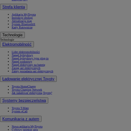
Strefa klienta
Aplikacja MyToyota
Instrukcje obsługi
Aktualizacja map
System Bluetooth®
Karty Ratownicze
Technologie
Technologie
Elektromobilność
Lider elektromobilności
Napęd hybrydowy
Napęd hybrydowy typu plug-in
Napęd wodorowy
Napęd elektryczny na baterię
Zasięg aut elektrycznych
Zalety posiadania aut elektrycznych
Ładowanie elektrycznej Toyoty
Toyota HomeCharge
Toyota Charging Network
Jak naładować elektryczną Toyotę?
Systemy bezpieczeństwa
Toyota T-Mate
System eCall
Komunikacja z autem
Nowa aplikacja MyToyota
Cyfrowy opiekun auta