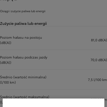
Osiągi i zużycie paliwa lub energii
Zużycie paliwa lub energii
Poziom hałasu na postoju
81,0 dB(A)
(dB(A))
Poziom hałasu podczas jazdy
70,0 dB(A)
(dB(A))
Średnio (wartość minimalna)
7,5 l/100 km
(l/100 km)
Średnio (wartość maksymalna)
8 l/100 km
(l/100 km)