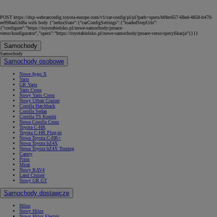
POST https://dxp-webcarconfig.toyota-europe.com/v1/car-config/pl/pl?path=specs/b0fec657-68ed-4858-b470-
ee998aa53d8a with body {"reduxState":{"carConfigSettings":{"loadedStepUrls":
{"configure":"https://toyotabielsko.pl/nowe-samochody/proace-
verso/konfigurator","specs":"https://toyotabielsko.pl/nowe-samochody/proace-verso/specyfikacja"}}}}
Samochody
Samochody
Samochody osobowe
Nowe Aygo X
Yaris
GR Yaris
Yaris Cross
Nowy Yaris Cross
Nowy Urban Cruiser
Corolla Hatchback
Corolla Sedan
Corolla TS Kombi
Nowa Corolla Cross
Toyota C-HR
Toyota C-HR Plug-in
Nowa Toyota C-HR+
Nowa Toyota bZ4X
Nowa Toyota bZ4X Touring
Camry
Prius
Mirai
Nowy RAV4
Land Cruiser
Nowy GR GT
Samochody dostawcze
Hilux
Nowy Hilux
Nowy Hilux Electric