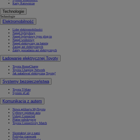
Karty Ratownicze
Technologie
Technologie
Elektromobilność
Lider elektromobilności
Napęd hybrydowy
Napęd hybrydowy typu plug-in
Napęd wodorowy
Napęd elektryczny na baterię
Zasięg aut elektrycznych
Zalety posiadania aut elektrycznych
Ładowanie elektrycznej Toyoty
Toyota HomeCharge
Toyota Charging Network
Jak naładować elektryczną Toyotę?
Systemy bezpieczeństwa
Toyota T-Mate
System eCall
Komunikacja z autem
Nowa aplikacja MyToyota
Cyfrowy opiekun auta
Usługi Connected
Płatne subskrypcje
Toyota Connectivity Match
Skontaktuj się z nami
Polityka ciasteczek
Deklaracja dostępności