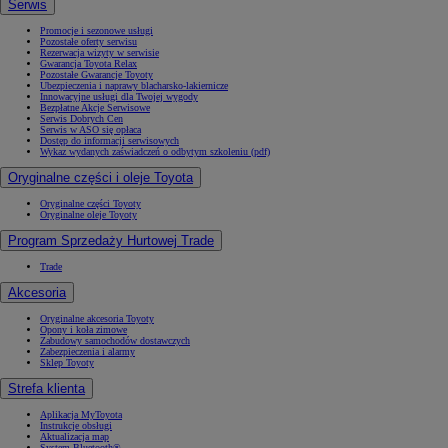
Serwis
Promocje i sezonowe usługi
Pozostałe oferty serwisu
Rezerwacja wizyty w serwisie
Gwarancja Toyota Relax
Pozostałe Gwarancje Toyoty
Ubezpieczenia i naprawy blacharsko-lakiernicze
Innowacyjne usługi dla Twojej wygody
Bezpłatne Akcje Serwisowe
Serwis Dobrych Cen
Serwis w ASO się opłaca
Dostęp do informacji serwisowych
Wykaz wydanych zaświadczeń o odbytym szkoleniu (pdf)
Oryginalne części i oleje Toyota
Oryginalne części Toyoty
Oryginalne oleje Toyoty
Program Sprzedaży Hurtowej Trade
Trade
Akcesoria
Oryginalne akcesoria Toyoty
Opony i koła zimowe
Zabudowy samochodów dostawczych
Zabezpieczenia i alarmy
Sklep Toyoty
Strefa klienta
Aplikacja MyToyota
Instrukcje obsługi
Aktualizacja map
System Bluetooth®