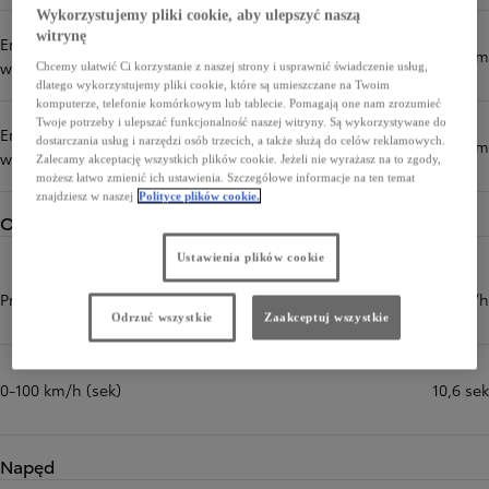
Wykorzystujemy pliki cookie, aby ulepszyć naszą
witrynę
Emisja CO₂ (cykl mieszany,
198 g/km
wartość minimalna) (g/km)
Chcemy ułatwić Ci korzystanie z naszej strony i usprawnić świadczenie usług,
dlatego wykorzystujemy pliki cookie, które są umieszczane na Twoim
komputerze, telefonie komórkowym lub tablecie. Pomagają one nam zrozumieć
Twoje potrzeby i ulepszać funkcjonalność naszej witryny. Są wykorzystywane do
Emisja CO₂ (cykl mieszany,
dostarczania usług i narzędzi osób trzecich, a także służą do celów reklamowych.
210 g/km
wartość maksymalna) (g/km)
Zalecamy akceptację wszystkich plików cookie. Jeżeli nie wyrażasz na to zgody,
możesz łatwo zmienić ich ustawienia. Szczegółowe informacje na ten temat
znajdziesz w naszej
Polityce plików cookie.
Osiągi
Ustawienia plików cookie
Prędkość maksymalna (km/h)
180 km/h
Odrzuć wszystkie
Zaakceptuj wszystkie
0-100 km/h (sek)
10,6 sek
Napęd