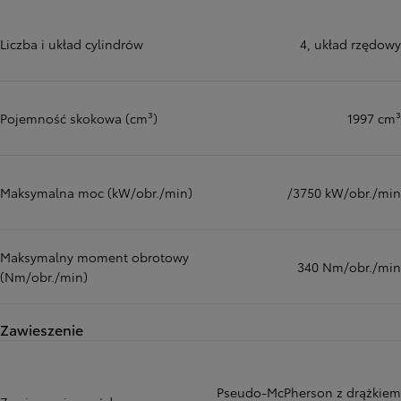
Liczba i układ cylindrów
4, układ rzędowy
Pojemność skokowa (cm³)
1997 cm³
Maksymalna moc (kW/obr./min)
/3750 kW/obr./min
Maksymalny moment obrotowy
340 Nm/obr./min
(Nm/obr./min)
Zawieszenie
Pseudo-McPherson z drążkiem