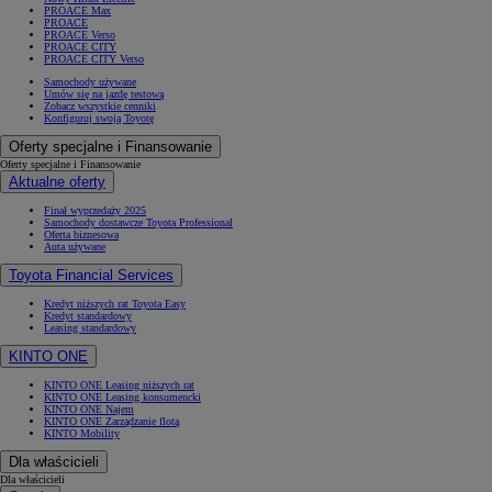
PROACE Max
PROACE
PROACE Verso
PROACE CITY
PROACE CITY Verso
Samochody używane
Umów się na jazdę testową
Zobacz wszystkie cenniki
Konfiguruj swoją Toyotę
Oferty specjalne i Finansowanie
Oferty specjalne i Finansowanie
Aktualne oferty
Finał wyprzedaży 2025
Samochody dostawcze Toyota Professional
Oferta biznesowa
Auta używane
Toyota Financial Services
Kredyt niższych rat Toyota Easy
Kredyt standardowy
Leasing standardowy
KINTO ONE
KINTO ONE Leasing niższych rat
KINTO ONE Leasing konsumencki
KINTO ONE Najem
KINTO ONE Zarządzanie flotą
KINTO Mobility
Dla właścicieli
Dla właścicieli