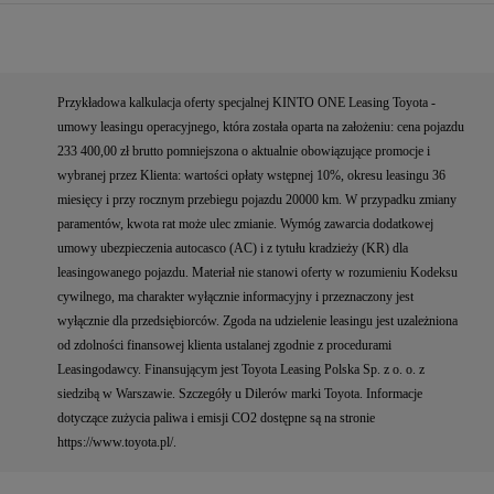
Przykładowa kalkulacja oferty specjalnej KINTO ONE Leasing Toyota -
umowy leasingu operacyjnego, która została oparta na założeniu: cena pojazdu
233 400,00 zł brutto pomniejszona o aktualnie obowiązujące promocje i
wybranej przez Klienta: wartości opłaty wstępnej 10%, okresu leasingu 36
miesięcy i przy rocznym przebiegu pojazdu 20000 km. W przypadku zmiany
paramentów, kwota rat może ulec zmianie. Wymóg zawarcia dodatkowej
umowy ubezpieczenia autocasco (AC) i z tytułu kradzieży (KR) dla
leasingowanego pojazdu. Materiał nie stanowi oferty w rozumieniu Kodeksu
cywilnego, ma charakter wyłącznie informacyjny i przeznaczony jest
wyłącznie dla przedsiębiorców. Zgoda na udzielenie leasingu jest uzależniona
od zdolności finansowej klienta ustalanej zgodnie z procedurami
Leasingodawcy. Finansującym jest Toyota Leasing Polska Sp. z o. o. z
siedzibą w Warszawie. Szczegóły u Dilerów marki Toyota. Informacje
dotyczące zużycia paliwa i emisji CO2 dostępne są na stronie
https://www.toyota.pl/.