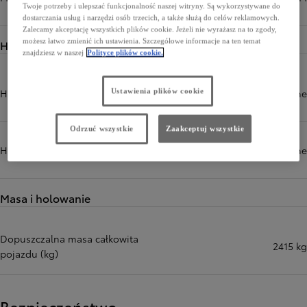
Twoje potrzeby i ulepszać funkcjonalność naszej witryny. Są wykorzystywane do
dostarczania usług i narzędzi osób trzecich, a także służą do celów reklamowych.
Zalecamy akceptację wszystkich plików cookie. Jeżeli nie wyrażasz na to zgody,
możesz łatwo zmienić ich ustawienia. Szczegółowe informacje na ten temat
Hamulce
znajdziesz w naszej
Polityce plików cookie.
Hamulce przód
tarczowe wentylowane
Ustawienia plików cookie
Odrzuć wszystkie
Zaakceptuj wszystkie
Hamulce tył
tarczowe wentylowane
Masa i holowanie
Dopuszczalna masa całkowita
2415 kg
pojazdu (kg)
Bezpieczeństwo