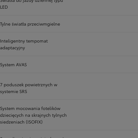
Światła do jazdy dziennej typu
LED
Tylne światła przeciwmgielne
Inteligentny tempomat
adaptacyjny
System AVAS
7 poduszek powietrznych w
systemie SRS
System mocowania fotelików
dziecięcych na skrajnych tylnych
siedzeniach (ISOFIX)