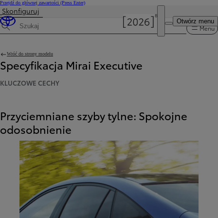
Przejdź do głównej zawartości
(Press Enter)
Skonfiguruj
Otwórz menu
Menu
Wyszukaj dane techniczne
Wróć do strony modelu
Specyfikacja Mirai Executive
KLUCZOWE CECHY
Przyciemniane szyby tylne: Spokojne
odosobnienie