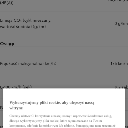
(dB(A))
Emisja CO₂ (cykl mieszany,
0 g/km
wartość średnia) (g/km)
Osiągi
Prędkość maksymalna (km/h)
175 km/h
0-100 km/h (sek)
9,2 sek
Wykorzystujemy pliki cookie, aby ulepszyć naszą
Napęd
witrynę
Chcemy ułatwić Ci korzystanie z naszej strony i usprawnić świadczenie usług,
dlatego wykorzystujemy pliki cookie, które są umieszczane na Twoim
komputerze, telefonie komórkowym lub tablecie. Pomagają one nam zrozumieć
Moc maksymalna (KM)
182 KM