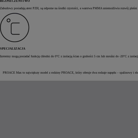
BEZPIECZEŃSTWO
Zabudowy posiadają atest PZH, są odporne na środki czystości, a warstwa PMMA uniemożliwia rozwój pleśni 
SPECJALIZACJA
Izotermy mogą posiadać funkcję chłodni do 0°C z izolacją ścian o grubości 5 cm lub mroźni do -20°C z izol
PROACE Max to największy model z rodziny PROACE, który oferuje dwa rodzaje napędu – spalinowy i elektry