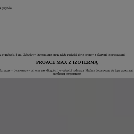
i grzybów.
acją o grubości 8 cm. Zabudowy izotermiczne mogą także posiadać dwie komory z różnymi temperaturami.
PROACE MAX Z IZOTERMĄ
czny – dwa rozstawy osi oraz trzy długości i wysokości nadwozia. Idealnie dopasowane do jego przestrzeni 
określonej temperaturze.