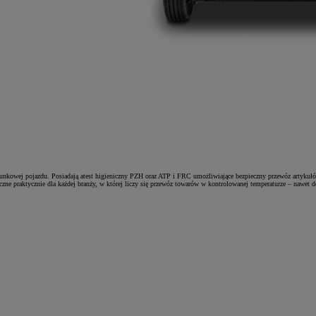
unkowej pojazdu. Posiadają atest higieniczny PZH oraz ATP i FRC umożliwiające bezpieczny przewóz artyk
czne praktycznie dla każdej branży, w której liczy się przewóz towarów w kontrolowanej temperaturze – nawet 