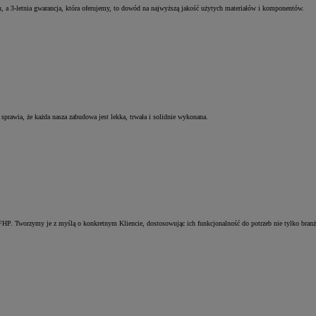
 a 3-letnia gwarancja, która oferujemy, to dowód na najwyższą jakość użytych materiałów i komponentów.
prawia, że każda nasza zabudowa jest lekka, trwała i solidnie wykonana.
P. Tworzymy je z myślą o konkretnym Kliencie, dostosowując ich funkcjonalność do potrzeb nie tylko branży, 