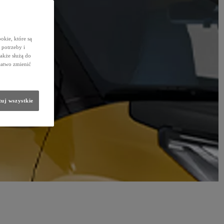
okie, które są
potrzeby i
także służą do
łatwo zmienić
uj wszystkie