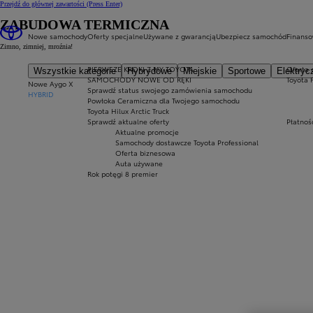
Przejdź do głównej zawartości
(Press Enter)
ZABUDOWA TERMICZNA
Nowe samochody
Oferty specjalne
Używane z gwarancją
Ubezpiecz samochód
Finans
Zimno, zimniej, mroźnia!
PIERWSZE KROKI Z MY TOYOTA
Oferta 
Wszystkie kategorie
Hybrydowe
Miejskie
Sportowe
Elektryc
SAMOCHODY NOWE OD RĘKI
Toyota 
Nowe Aygo X
Sprawdź status swojego zamówienia samochodu
HYBRID
Powłoka Ceramiczna dla Twojego samochodu
Toyota Hilux Arctic Truck
Sprawdź aktualne oferty
Płatnoś
Aktualne promocje
Samochody dostawcze Toyota Professional
Oferta biznesowa
Auta używane
Rok potęgi 8 premier