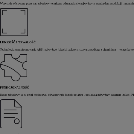
Wszystkie oferowane przez nas zabudowy termiczne odznaczają się najwyższym standardem produkcji i montażu,
LEKKOŚĆ I TRWAŁOŚĆ
Technologia termoformowania ABS, najwyższej jakości izolatory, spawana podłoga z aluminium – wszystko to s
FUNKCJONALNOŚĆ
Nasze zabudowy są w pełni modułowe, odwzorowują kształt pojazdu i posiadają najwyższy parametr izolacji PFH