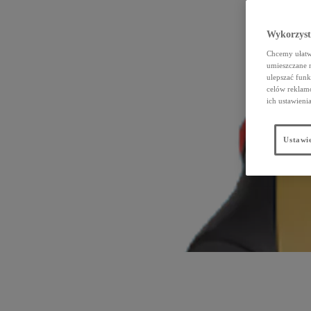
Wykorzystu
Chcemy ułatwi
umieszczane 
ulepszać funk
celów reklamo
ich ustawieni
Ustawie