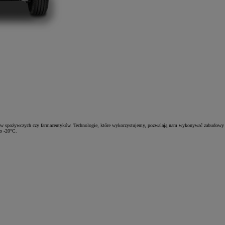
ułów spożywczych czy farmaceutyków. Technologie, które wykorzystujemy, pozwalają nam wykonywać zabudowy
do -20°C.