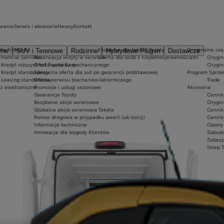
owanie
Serwis i akcesoria
Newsy
Kontakt
dla firm
Serwis
Ekobonus dla hybryd Toyoty
Oryginalne częś
zne
SUV i Terenowe
Rodzinne
Hybrydowe Plug-in
Dostawcze
Financial Services
Rezerwacja wizyty w serwisie
Oferta dla osób z niepełnosprawnościami
Orygin
Kredyt niższych rat Toyota Easy
Oferta serwisu mechanicznego
Orygin
Kredyt standardowy
Specjalna oferta dla aut po gwarancji podstawowej
Program Sprze
Leasing standardowy
Oferta serwisu blacharsko-lakierniczego
Trade
ci elektroniczne
Promocje i usługi sezonowe
Akcesoria
Gwarancje Toyoty
Cennik
Bezpłatne akcje serwisowe
Orygin
Globalna akcja serwisowa Takata
Cennik
Pomoc drogowa w przypadku awarii lub kolizji
Cennik
Informacje techniczne
Opony 
Innowacje dla wygody Klientów
Zabud
Zabezp
Sklep 