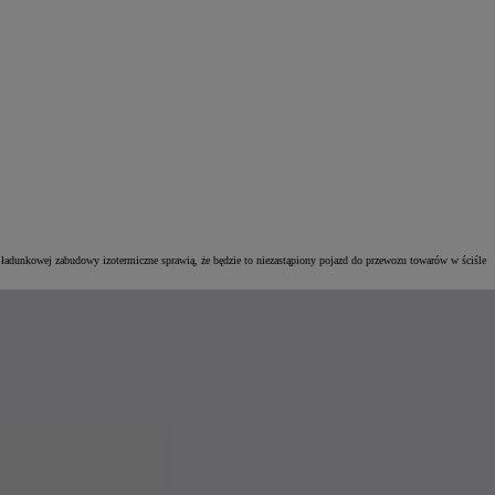
ładunkowej zabudowy izotermiczne sprawią, że będzie to niezastąpiony pojazd do przewozu towarów w ściśle