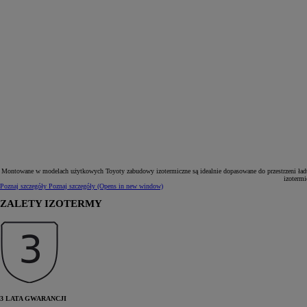
Montowane w modelach użytkowych Toyoty zabudowy izotermiczne są idealnie dopasowane do przestrzeni ład
izotermi
Poznaj szczegóły
Poznaj szczegóły
(Opens in new window)
ZALETY IZOTERMY
Od
81 900 zł
Yaris Cross
HYBRID
3 LATA GWARANCJI