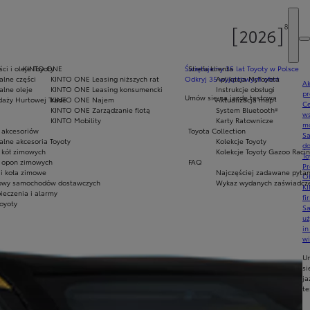
ci i oleje Toyoty
KINTO ONE
Świętujemy 35 lat Toyoty w Polsce
Strefa klienta
alne części
KINTO ONE Leasing niższych rat
Odkryj 35 wyjątkowych ofert
Aplikacja MyToyota
Ak
alne oleje
KINTO ONE Leasing konsumencki
Instrukcje obsługi
pr
Umów się na jazdę testową
daży Hurtowej Trade
KINTO ONE Najem
Aktualizacja map
Ce
KINTO ONE Zarządzanie flotą
System Bluetooth®
ws
KINTO Mobility
Karty Ratownicze
mo
 akcesoriów
Toyota Collection
S
alne akcesoria Toyoty
Kolekcje Toyoty
do
 kół zimowych
Kolekcje Toyoty Gazoo Raci
To
 opon zimowych
FAQ
Pr
i koła zimowe
Najczęściej zadawane pytan
Of
owy samochodów dostawczych
Wykaz wydanych zaświadczeń
KI
ieczenia i alarmy
fi
Toyoty
S
u
in
w
U
si
ja
te