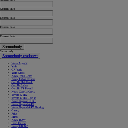
Consent Info
Consent Info
Consent Info
Consent Info
Samochody
Samochody
Samochody osobowe
Nowe Aygo X
Yaris
GR Yaris
Yaris Cross
Nowy Yaris Cross
Nowy Urban Cruiser
Corolla Hatchback
Corolla Sedan
Corolla TS Kombi
Nowa Corolla Cross
Toyota C-HR
Toyota C-HR Plug-in
Nowa Toyota C-HR+
Nowa Toyota bZ4X
Nowa Toyota bZ4X Touring
Camry
Prius
Mirai
Nowy RAV4
Land Cruiser
Nowy GR GT