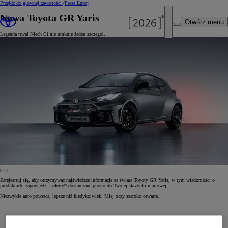
Przejdź do głównej zawartości
(Press Enter)
Nowa Toyota GR Yaris
Otwórz menu
Legenda trwa! Niech Ci nie umknie żaden szczegół.
Zarejestruj się, aby otrzymywać najświeższe informacje ze świata Toyoty GR Yaris, w tym wiadomości o
produktach, zapowiedzi i oferty* dostarczane prosto do Twojej skrzynki mailowej.
Niezwykłe auto powraca, lepsze niż kiedykolwiek. Miej oczy szeroko otwarte.