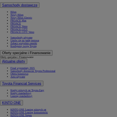
Samochody dostawcze
Hilux
Nowy Hilux
Nowy Hilux Electric
PROACE Max
PROACE
PROACE Verso
PROACE CITY
PROACE CITY Verso
Samochody używane
Umów się na jazdę testową
Zobacz wszystkie cenniki
Konfiguruj swoją Toyotę
Oferty specjalne i Finansowanie
Oferty specjalne i Finansowanie
Aktualne oferty
Finał wyprzedaży 2025
Samochody dostawcze Toyota Professional
Oferta biznesowa
Auta używane
Toyota Financial Services
Kredyt niższych rat Toyota Easy
Kredyt standardowy
Leasing standardowy
KINTO ONE
KINTO ONE Leasing niższych rat
KINTO ONE Leasing konsumencki
KINTO ONE Najem