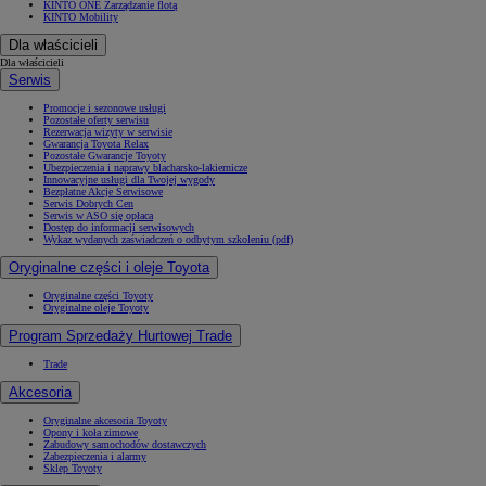
KINTO ONE Zarządzanie flotą
KINTO Mobility
Dla właścicieli
Dla właścicieli
Serwis
Promocje i sezonowe usługi
Pozostałe oferty serwisu
Rezerwacja wizyty w serwisie
Gwarancja Toyota Relax
Pozostałe Gwarancje Toyoty
Ubezpieczenia i naprawy blacharsko-lakiernicze
Innowacyjne usługi dla Twojej wygody
Bezpłatne Akcje Serwisowe
Serwis Dobrych Cen
Serwis w ASO się opłaca
Dostęp do informacji serwisowych
Wykaz wydanych zaświadczeń o odbytym szkoleniu (pdf)
Oryginalne części i oleje Toyota
Oryginalne części Toyoty
Oryginalne oleje Toyoty
Program Sprzedaży Hurtowej Trade
Trade
Akcesoria
Oryginalne akcesoria Toyoty
Opony i koła zimowe
Zabudowy samochodów dostawczych
Zabezpieczenia i alarmy
Sklep Toyoty