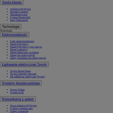
Strefa klienta
Aplikacja MyToyota
Instrukcje obsługi
Aktualizacja map
System Bluetooth®
Karty Ratownicze
Technologie
Technologie
Elektromobilność
Lider elektromobilności
Napęd hybrydowy
Napęd hybrydowy typu plug-in
Napęd wodorowy
Napęd elektryczny na baterię
Zasięg aut elektrycznych
Zalety posiadania aut elektrycznych
Ładowanie elektrycznej Toyoty
Toyota HomeCharge
Toyota Charging Network
Jak naładować elektryczną Toyotę?
Systemy bezpieczeństwa
Toyota T-Mate
System eCall
Komunikacja z autem
Nowa aplikacja MyToyota
Cyfrowy opiekun auta
Usługi Connected