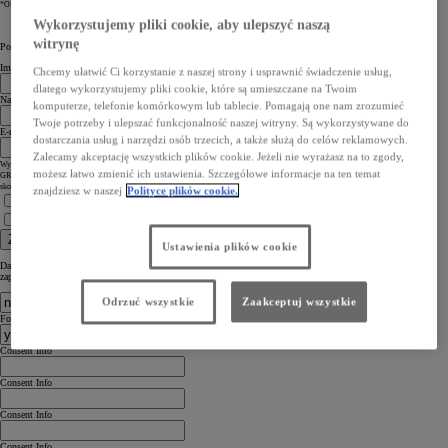
*Oferty mogą obejmować finansowanie, ubezpieczenie lub umowy serwisowe.
Wykorzystujemy pliki cookie, aby ulepszyć naszą
witrynę
Powiedz nam coś o sobie
Imię
Chcemy ułatwić Ci korzystanie z naszej strony i usprawnić świadczenie usług,
dlatego wykorzystujemy pliki cookie, które są umieszczane na Twoim
Nazwisko
komputerze, telefonie komórkowym lub tablecie. Pomagają one nam zrozumieć
Twoje potrzeby i ulepszać funkcjonalność naszej witryny. Są wykorzystywane do
E-mail
dostarczania usług i narzędzi osób trzecich, a także służą do celów reklamowych.
Zalecamy akceptację wszystkich plików cookie. Jeżeli nie wyrażasz na to zgody,
Wypełniając niniejszy formularz, wyrażasz jednocześnie prośbę o przesyłanie Ci informacji handlowych związanych z nową Toyotą
możesz łatwo zmienić ich ustawienia. Szczegółowe informacje na ten temat
GR Yaris oraz ewentualnie zaproszenia na jazdę testową ww. modelem. Podajesz swoje dane osobowe celem umożliwienia
skontaktowania się przez nas z Tobą mailowo lub telefonicznie (kontakt telefoniczny na etapie umawiania jazdy testowej).
znajdziesz w naszej
Polityce plików cookie.
Zapoznałem się z
Informacją o ochronie prywatności
Zapoznałem się z
Ogólną Polityką Prywatności i Ochrony Danych Osobowych Toyota
Zapisz się
Ustawienia plików cookie
Dane, które przesyłasz, nie będą użyte i dystrybuowane w żadnym innym projekcie niż ten, do którego się
zapisujesz. Więcej informacji znajdziesz w
polityce prywatności
.
Odrzuć wszystkie
Zaakceptuj wszystkie
Form campaign
Consent Info
Consent Info
Consent Info
Consent Info