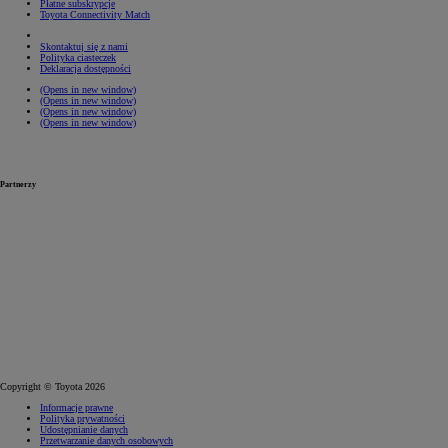
Płatne subskrypcje
Toyota Connectivity Match
Skontaktuj się z nami
Polityka ciasteczek
Deklaracja dostępności
(Opens in new window)
(Opens in new window)
(Opens in new window)
(Opens in new window)
Partnerzy
Copyright © Toyota 2026
Informacje prawne
Polityka prywatności
Udostępnianie danych
Przetwarzanie danych osobowych