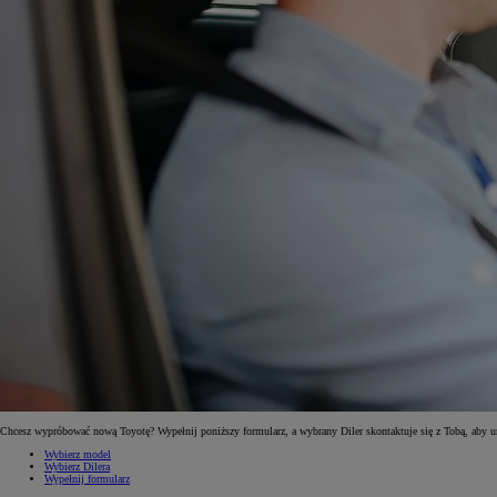
Od
81 900 zł
Yaris Cross
HYBRID
Chcesz wypróbować nową Toyotę? Wypełnij poniższy formularz, a wybrany Diler skontaktuje się z Tobą, aby 
Wybierz model
Wybierz Dilera
Wypełnij formularz