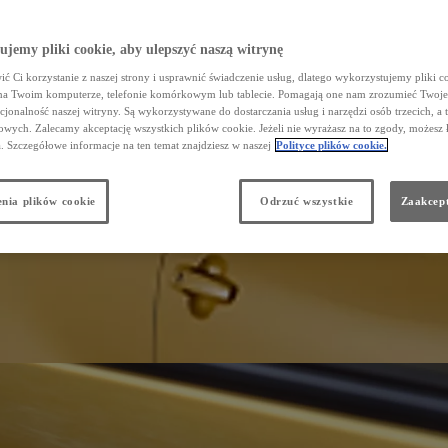
jemy pliki cookie, aby ulepszyć naszą witrynę
ć Ci korzystanie z naszej strony i usprawnić świadczenie usług, dlatego wykorzystujemy pliki co
na Twoim komputerze, telefonie komórkowym lub tablecie. Pomagają one nam zrozumieć Twoje 
cjonalność naszej witryny. Są wykorzystywane do dostarczania usług i narzędzi osób trzecich, a 
wych. Zalecamy akceptację wszystkich plików cookie. Jeżeli nie wyrażasz na to zgody, możesz 
a. Szczegółowe informacje na ten temat znajdziesz w naszej
Polityce plików cookie.
nia plików cookie
Odrzuć wszystkie
Zaakcept