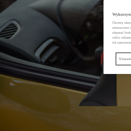
Wykorzystu
Chcemy ułatwi
umieszczane 
ulepszać funk
celów reklamo
ich ustawieni
Ustawie