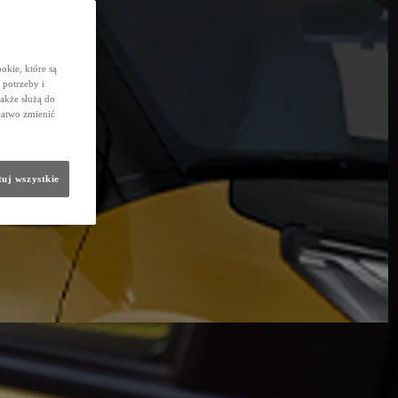
okie, które są
potrzeby i
także służą do
łatwo zmienić
uj wszystkie