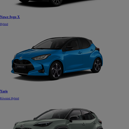
Nowe Aygo X
Hybrid
Yaris
Również Hybrid