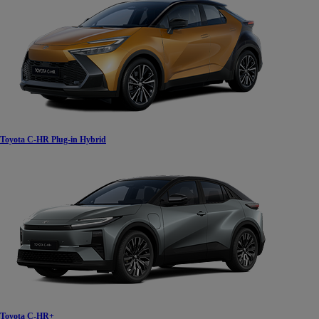
Od
105 300 zł
Corolla Hatchback
HYBRID
Toyota C-HR Plug-in Hybrid
Toyota C-HR+