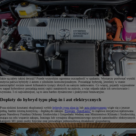
Jakie są zalety takiej decyzji? Przede wszystkim ogromna oszczędność w spalaniu. Wystarczy porównać wyniki
zużycia paliwa hybrydy z autem z silnikiem konwencjonalnym. Posiadając hybrydę, jesteśmy w stanie
zaoszczędzić rocznie nawet kilkanaście tysięcy złotych na samym tankowaniu. Co więcej, pojazdy wyposażone
w napęd hybrydowy posiadają mniej części narażonych na zużycie, a więc odpada także ich serwisowanie i
wymiana. I co najważniejsze, są to auta bardzo dynamiczne i praktycznie bezawaryjne.
Dopłaty do hybryd typu plug-in i aut elektrycznych
Poza niskimi kosztami eksploatacji wybór
hybrydy typu plug-in
lub
auta elektrycznego
wiąże się z jeszcze
jedną, bardzo istotną korzyścią – dopłatą do zakupu.
Program „NaszEauto”
to rządowa inicjatywa realizowana
przez Narodowy Fundusz Ochrony Środowiska i Gospodarki Wodnej oraz Ministerstwo Klimatu i Środowiska,
mająca na celu wsparcie zakupu, leasingu lub wynajmu długoterminowego nowych samochodów elektrycznych
kategorii M1 przez osoby fizyczne oraz prowadzące jednoosobową działalność gospodarczą.