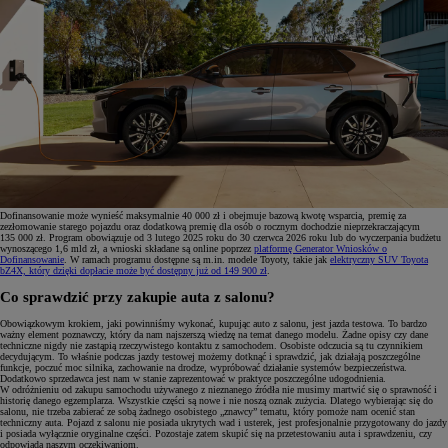
Dofinansowanie może wynieść maksymalnie 40 000 zł i obejmuje bazową kwotę wsparcia, premię za
zezłomowanie starego pojazdu oraz dodatkową premię dla osób o rocznym dochodzie nieprzekraczającym
135 000 zł. Program obowiązuje od 3 lutego 2025 roku do 30 czerwca 2026 roku lub do wyczerpania budżetu
wynoszącego 1,6 mld zł, a wnioski składane są online poprzez
platformę Generator Wniosków o
Dofinansowanie
. W ramach programu dostępne są m.in. modele Toyoty, takie jak
elektryczny SUV Toyota
bZ4X, który dzięki dopłacie może być dostępny już od 149 900 zł
.
Co sprawdzić przy zakupie auta z salonu?
Obowiązkowym krokiem, jaki powinniśmy wykonać, kupując auto z salonu, jest jazda testowa. To bardzo
ważny element poznawczy, który da nam najszerszą wiedzę na temat danego modelu. Żadne opisy czy dane
techniczne nigdy nie zastąpią rzeczywistego kontaktu z samochodem. Osobiste odczucia są tu czynnikiem
decydującym. To właśnie podczas jazdy testowej możemy dotknąć i sprawdzić, jak działają poszczególne
funkcje, poczuć moc silnika, zachowanie na drodze, wypróbować działanie systemów bezpieczeństwa.
Dodatkowo sprzedawca jest nam w stanie zaprezentować w praktyce poszczególne udogodnienia.
W odróżnieniu od zakupu samochodu używanego z nieznanego źródła nie musimy martwić się o sprawność i
historię danego egzemplarza. Wszystkie części są nowe i nie noszą oznak zużycia. Dlatego wybierając się do
salonu, nie trzeba zabierać ze sobą żadnego osobistego „znawcy” tematu, który pomoże nam ocenić stan
techniczny auta. Pojazd z salonu nie posiada ukrytych wad i usterek, jest profesjonalnie przygotowany do jazdy
i posiada wyłącznie oryginalne części. Pozostaje zatem skupić się na przetestowaniu auta i sprawdzeniu, czy
odpowiada naszym oczekiwaniom.