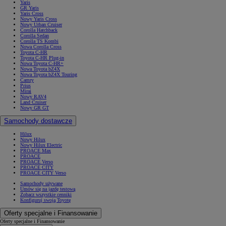
Yaris
GR Yaris
Yaris Cross
Nowy Yaris Cross
Nowy Urban Cruiser
Corolla Hatchback
Corolla Sedan
Corolla TS Kombi
Nowa Corolla Cross
Toyota C-HR
Toyota C-HR Plug-in
Nowa Toyota C-HR+
Nowa Toyota bZ4X
Nowa Toyota bZ4X Touring
Camry
Prius
Mirai
Nowy RAV4
Land Cruiser
Nowy GR GT
Samochody dostawcze
Hilux
Nowy Hilux
Nowy Hilux Electric
PROACE Max
PROACE
PROACE Verso
PROACE CITY
PROACE CITY Verso
Samochody używane
Umów się na jazdę testową
Zobacz wszystkie cenniki
Konfiguruj swoją Toyotę
Oferty specjalne i Finansowanie
Oferty specjalne i Finansowanie