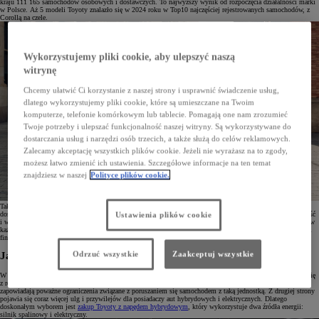
kraju 111 165 samochodów osobowych i dostawczych. To najwyższy wynik od rozpoczęcia działalności marki
w Polsce. Aż 5 modeli Toyoty znalazło się w 2024 roku w Top10 najczęściej rejestrowanych samochodów, z
Corollą na czele.
Wykorzystujemy pliki cookie, aby ulepszyć naszą
witrynę
Chcemy ułatwić Ci korzystanie z naszej strony i usprawnić świadczenie usług,
dlatego wykorzystujemy pliki cookie, które są umieszczane na Twoim
komputerze, telefonie komórkowym lub tablecie. Pomagają one nam zrozumieć
Twoje potrzeby i ulepszać funkcjonalność naszej witryny. Są wykorzystywane do
dostarczania usług i narzędzi osób trzecich, a także służą do celów reklamowych.
Zalecamy akceptację wszystkich plików cookie. Jeżeli nie wyrażasz na to zgody,
możesz łatwo zmienić ich ustawienia. Szczegółowe informacje na ten temat
znajdziesz w naszej
Polityce plików cookie.
Tak mocna pozycja marki to efekt wielu czynników, wśród których można na pewno wyróżnić popularność
doskonałego napędu hybrydowego (aż 82% klientów wybiera podwójne źródło napędu), wysoką niezawodność
Ustawienia plików cookie
i wartość rezydualną,
zaawansowane systemy bezpieczeństwa Toyota T-Mate,
w tym dostępny w standardzie w
każdym modelu pakiet Toyota Safety Sense, wsparcie najlepszego serwisu w Polsce czy kompleksowe usługi
finansowe dopasowane do potrzeb.
Odrzuć wszystkie
Zaakceptuj wszystkie
Jaki napęd będzie dla mnie najlepszy?
W obecnych czasach wybór odpowiedniego napędu staje się sprawą priorytetową. W wyniku zaostrzających się
z roku na rok norm emisji spalin silniki Diesla odchodzą w zapomnienie. Kolejne miasta europejskie
zapowiadają poważne ograniczenia związane z poruszaniem się samochodem z taką jednostką. Z drugiej strony
pojawia się coraz więcej ulg i przywilejów dla posiadaczy aut hybrydowych i elektrycznych. Dlatego
doskonałym wyborem jest
zakup Toyoty z napędem hybrydowym
, który wykorzystuje dwa źródła energii:
silnik spalinowy i elektryczny.