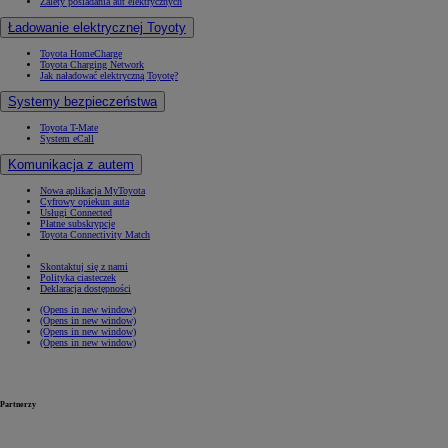
Zalety posiadania aut elektrycznych
Ładowanie elektrycznej Toyoty
Toyota HomeCharge
Toyota Charging Network
Jak naładować elektryczną Toyotę?
Systemy bezpieczeństwa
Toyota T-Mate
System eCall
Komunikacja z autem
Nowa aplikacja MyToyota
Cyfrowy opiekun auta
Usługi Connected
Płatne subskrypcje
Toyota Connectivity Match
Skontaktuj się z nami
Polityka ciasteczek
Deklaracja dostępności
(Opens in new window)
(Opens in new window)
(Opens in new window)
(Opens in new window)
Partnerzy