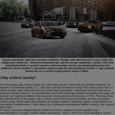
Kupno samochodu wiąże się ze sporym wydatkiem. Dlatego warto mieć pewność, że nasz wybór jest
najlepszym z możliwych. Dobrym rozwiązaniem jest nabycie nowego samochodu z salonu, które daje
nam bezpieczeństwo w postaci wsparcia autoryzowanego serwisu, gwarancję producencką oraz
możliwość wyboru modelu i wyposażenia dopasowanego do indywidualnych potrzeb. Z tego artykułu
dowiesz się, na co zwrócić uwagę podczas wizyty u dilera.
Jaką wybrać markę?
Pierwszą decyzją, jaką musimy podjąć, jest wybór marki pojazdu. Jeśli mamy już określone preferencje czy
marzymy o konkretnym modelu, to... i tak warto sprawdzić alternatywne wersje. Przy okazji jednej wizyty w
salonie możemy odbyć kilka jazd testowych, porównując prowadzenie i technologie oferowane przez auta w
podobnym zakresie cenowym. A nuż przekonamy się do auta miejskiego, którego nie braliśmy pod uwagę, lub
zaskoczy nas wygoda prowadzenia oferowana przez wysoką pozycję za kierownicą w SUV-ie. Poza ceną, która
dla wielu klientów ma decydujący wpływ, istnieje wiele równie ważnych elementów, na które powinniśmy
zwrócić uwagę. Dobrze zatem bliżej przyjrzeć się rodzajom napędów, średniemu spalaniu, niezawodności czy
wyposażeniu standardowemu. Często okazuje się, że nieznaczne powiększenie budżetu wystarczy, aby otrzymać
dużo więcej.
W Polsce i na świecie niezaprzeczalnym liderem jest Toyota. Zaufanie do marki znajduje swoje
odzwierciedlenie w rosnącej z każdym rokiem popularności. Tylko w 2024 roku Toyota sprzedała w naszym