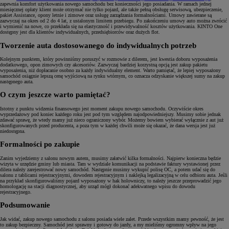
zapewnia komfort użytkowania nowego samochodu bez konieczności jego posiadania. W ramach jednej
miesięcznej opłaty klient może otrzymać nie tylko pojazd, ale także pełną obsługę serwisową, ubezpieczenie,
pakiet Assistance, opony letnie i zimowe oraz usługę zarządzania formalnościami. Umowy zawierane są
zazwyczaj na okres od 2 do 4 lat, z ustalonym limitem przebiegu. Po zakończeniu umowy auto można zwrócić
i wymienić na nowe, co przekłada się na elastyczność i przewidywalność kosztów użytkowania. KINTO One
dostępny jest dla klientów indywidualnych, przedsiębiorców oraz dużych flot.
Tworzenie auta dostosowanego do indywidualnych potrzeb
Kolejnym punktem, który powinniśmy poruszyć w rozmowie z dilerem, jest kwestia doboru wyposażenia
dodatkowego, opon zimowych czy akcesoriów. Zazwyczaj bardziej korzystną opcją jest zakup pakietu
wyposażenia, niż dopłacanie osobno za każdy indywidualny element. Warto pamiętać, że lepiej wyposażony
samochód osiągnie lepszą cenę wyjściową na rynku wtórnym, co oznacza odzyskanie większej sumy na zakup
następnego auta.
O czym jeszcze warto pamiętać?
Istotny z punktu widzenia finansowego jest moment zakupu nowego samochodu. Oczywiście okres
wyprzedażowy pod koniec każdego roku jest pod tym względem najodpowiedniejszy. Musimy sobie jednak
zdawać sprawę, że wtedy mamy już nieco ograniczony wybór. Możemy bowiem wybierać wyłącznie z aut już
skonfigurowanych przed producenta, a poza tym w każdej chwili może się okazać, że dana wersja jest już
niedostępna.
Formalności po zakupie
Zanim wyjedziemy z salonu nowym autem, musimy załatwić kilka formalności. Najpierw konieczna będzie
wizyta w urzędzie gminy lub miasta. Tam w wydziale komunikacji na podstawie faktury wystawionej przez
dilera należy zarejestrować nowy samochód. Następnie musimy wykupić polisę OC, a potem udać się do
salonu z tablicami rejestracyjnymi, dowodem rejestracyjnym i naklejką legalizacyjną w celu odbioru auta. Jeśli
na przykład skonfigurowaliśmy pojazd wyposażony w hak holowniczy, to należy jeszcze przeprowadzić jego
homologację na stacji diagnostycznej, aby urząd mógł dokonać adekwatnego wpisu do dowodu
rejestracyjnego.
Podsumowanie
Jak widać, zakup nowego samochodu z salonu posiada wiele zalet. Przede wszystkim mamy pewność, że jest
to zakup bezpieczny. Samochód jest sprawny i gotowy do jazdy, a my mieliśmy ogromny wpływ na jego