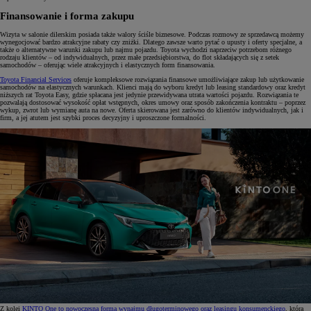
Finansowanie i forma zakupu
Wizyta w salonie dilerskim posiada także walory ściśle biznesowe. Podczas rozmowy ze sprzedawcą możemy
wynegocjować bardzo atrakcyjne rabaty czy zniżki. Dlatego zawsze warto pytać o upusty i oferty specjalne, a
także o alternatywne warunki zakupu lub najmu pojazdu. Toyota wychodzi naprzeciw potrzebom różnego
rodzaju klientów – od indywidualnych, przez małe przedsiębiorstwa, do flot składających się z setek
samochodów – oferując wiele atrakcyjnych i elastycznych form finansowania.
Toyota Financial Services
oferuje kompleksowe rozwiązania finansowe umożliwiające zakup lub użytkowanie
samochodów na elastycznych warunkach. Klienci mają do wyboru kredyt lub leasing standardowy oraz kredyt
niższych rat Toyota Easy, gdzie spłacana jest jedynie przewidywana utrata wartości pojazdu. Rozwiązania te
pozwalają dostosować wysokość opłat wstępnych, okres umowy oraz sposób zakończenia kontraktu – poprzez
wykup, zwrot lub wymianę auta na nowe. Oferta skierowana jest zarówno do klientów indywidualnych, jak i
firm, a jej atutem jest szybki proces decyzyjny i uproszczone formalności.
Z kolei
KINTO One to nowoczesna forma wynajmu długoterminowego oraz leasingu konsumenckiego
, która