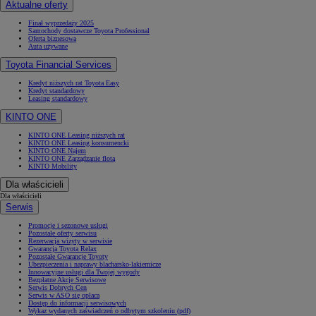
Aktualne oferty
Finał wyprzedaży 2025
Samochody dostawcze Toyota Professional
Oferta biznesowa
Auta używane
Toyota Financial Services
Kredyt niższych rat Toyota Easy
Kredyt standardowy
Leasing standardowy
KINTO ONE
KINTO ONE Leasing niższych rat
KINTO ONE Leasing konsumencki
KINTO ONE Najem
KINTO ONE Zarządzanie flotą
KINTO Mobility
Dla właścicieli
Dla właścicieli
Serwis
Promocje i sezonowe usługi
Pozostałe oferty serwisu
Rezerwacja wizyty w serwisie
Gwarancja Toyota Relax
Pozostałe Gwarancje Toyoty
Ubezpieczenia i naprawy blacharsko-lakiernicze
Innowacyjne usługi dla Twojej wygody
Bezpłatne Akcje Serwisowe
Serwis Dobrych Cen
Serwis w ASO się opłaca
Dostęp do informacji serwisowych
Wykaz wydanych zaświadczeń o odbytym szkoleniu (pdf)