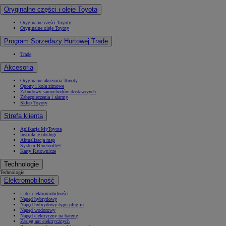
Oryginalne części i oleje Toyota
Oryginalne części Toyoty
Oryginalne oleje Toyoty
Program Sprzedaży Hurtowej Trade
Trade
Akcesoria
Oryginalne akcesoria Toyoty
Opony i koła zimowe
Zabudowy samochodów dostawczych
Zabezpieczenia i alarmy
Sklep Toyoty
Strefa klienta
Aplikacja MyToyota
Instrukcje obsługi
Aktualizacja map
System Bluetooth®
Karty Ratownicze
Technologie
Technologie
Elektromobilność
Lider elektromobilności
Napęd hybrydowy
Napęd hybrydowy typu plug-in
Napęd wodorowy
Napęd elektryczny na baterię
Zasięg aut elektrycznych