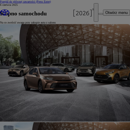
Przejdź do głównej zawartości
(Press Enter)
6 czerwca 2025
Kupno samochodu
Otwórz menu
Na co zwrócić uwagę przy zakupie auta z salonu