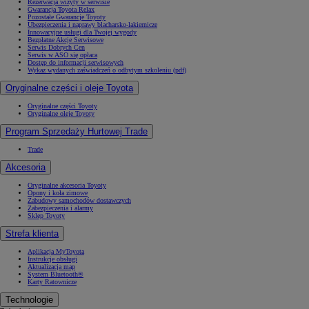
Rezerwacja wizyty w serwisie
Gwarancja Toyota Relax
Pozostałe Gwarancje Toyoty
Ubezpieczenia i naprawy blacharsko-lakiernicze
Innowacyjne usługi dla Twojej wygody
Bezpłatne Akcje Serwisowe
Serwis Dobrych Cen
Serwis w ASO się opłaca
Dostęp do informacji serwisowych
Wykaz wydanych zaświadczeń o odbytym szkoleniu (pdf)
Oryginalne części i oleje Toyota
Oryginalne części Toyoty
Oryginalne oleje Toyoty
Program Sprzedaży Hurtowej Trade
Trade
Akcesoria
Oryginalne akcesoria Toyoty
Opony i koła zimowe
Zabudowy samochodów dostawczych
Zabezpieczenia i alarmy
Sklep Toyoty
Strefa klienta
Aplikacja MyToyota
Instrukcje obsługi
Aktualizacja map
System Bluetooth®
Karty Ratownicze
Technologie