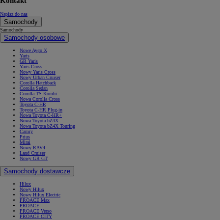
Kontakt
Napisz do nas
Samochody
Samochody
Samochody osobowe
Nowe Aygo X
Yaris
GR Yaris
Yaris Cross
Nowy Yaris Cross
Nowy Urban Cruiser
Corolla Hatchback
Corolla Sedan
Corolla TS Kombi
Nowa Corolla Cross
Toyota C-HR
Toyota C-HR Plug-in
Nowa Toyota C-HR+
Nowa Toyota bZ4X
Nowa Toyota bZ4X Touring
Camry
Prius
Mirai
Nowy RAV4
Land Cruiser
Nowy GR GT
Samochody dostawcze
Hilux
Nowy Hilux
Nowy Hilux Electric
PROACE Max
PROACE
PROACE Verso
PROACE CITY