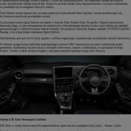
o ograniczonym poślizgu Torsen z przodu i z tyłu tak dystrybuują moc, by większość trafiała na tylną oś,
a auto umożliwiało uślizg tylnych kół. Kierowca zyskuje dzięki temu lepszą kontrolę i wyczucie samochodu,
co przekłada się na osiąganie lepszych czasów.
Tryb Morizo został opracowany na bazie rajdowych doświadczeń Akio Toyody i został skalibrowany tak,
by kierowca uzyskiwał powtarzalne wyniki.
Limitowana wersja Ogier Edition ma lakier w kolorze Matt Stealth Grey. Na grillu i felgach umieszczono
francuską flagę, co jest nawiązaniem do narodowości ośmiokrotnego mistrza świata. Auto zdobią też naklejki
przypominające o zdobytych przez Ogiera tytułach. Na przednich drzwiach dodano naklejki TOYOTA GAZOO
Racing, a na tylnej klapie emblemat Ogier Edition.
Wyróżnikiem auta jest nowy tylny spojler z włókna węglowego i pomalowane na niebiesko zaciski hamulcowe.
W kabinie uwagę zwraca tabliczka upamiętniająca mistrza WRC umieszczona na desce rozdzielczej przed
pasażerem. Kierownicę obszyto nicią w kolorach czerwonym, szarym i niebieskim, co nawiązuje do flagi
Francji. Fotele, a także skrzynia biegów i dźwignia hamulca ręcznego mają szare obszycia.
Toyota GR Yaris Rovanperä Edition
GR Yaris w wersji limitowanej Rovanperä Edition także ma dwa specjalne tryby jazdy – Donut i Kalle.