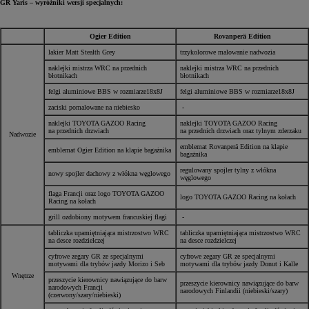
GR Yaris – wyróżniki wersji specjalnych:
Ogier Edition
Rovanperä Edition
lakier Matt Stealth Grey
trzykolorowe malowanie nadwozia
naklejki mistrza WRC na przednich
naklejki mistrza WRC na przednich
błotnikach
błotnikach
felgi aluminiowe BBS w rozmiarze18x8J
felgi aluminiowe BBS w rozmiarze18x8J
zaciski pomalowane na niebiesko
-
naklejki TOYOTA GAZOO Racing
naklejki TOYOTA GAZOO Racing
na przednich drzwiach
na przednich drzwiach oraz tylnym zderzaku
Nadwozie
emblemat Rovanperä Edition na klapie
emblemat Ogier Edition na klapie bagażnika
bagażnika
regulowany spojler tylny z włókna
nowy spojler dachowy z włókna węglowego
węglowego
flaga Francji oraz logo TOYOTA GAZOO
logo TOYOTA GAZOO Racing na kołach
Racing na kołach
grill ozdobiony motywem francuskiej flagi
-
tabliczka upamiętniająca mistrzostwo WRC
tabliczka upamiętniająca mistrzostwo WRC
na desce rozdzielczej
na desce rozdzielczej
cyfrowe zegary GR ze specjalnymi
cyfrowe zegary GR ze specjalnymi
motywami dla trybów jazdy Morizo i Seb
motywami dla trybów jazdy Donut i Kalle
Wnętrze
przeszycie kierownicy nawiązujące do barw
przeszycie kierownicy nawiązujące do barw
narodowych Francji
narodowych Finlandii (niebieski/szary)
(czerwony/szary/niebieski)