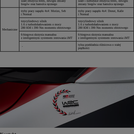
szare obszycia foteli, dźwigni zmiany
szare i niebieskie obszycia foteli, dźwigni
biegów oraz hamulca ręcznego
zmiany biegów oraz hamulca ręcznego
tryby pracy napędu 4x4: Morizo, Seb
tryby pracy napędu 4x4: Donut, Kalle
i Normal
i Normal
trzycylindrowy silnik
trzycylindrowy silnik
1.6 z turbodoładowaniem o mocy
1.6 z turbodoładowaniem o mocy
280 KM i 390 Nm momentu obrotowego
280 KM i 390 Nm momentu obrotowego
Mechaniczne
6-biegowa skrzynia manualna
6-biegowa skrzynia manualna
z inteligentnym systemem sterowania iMT
z inteligentnym systemem sterowania iMT
tylna przekładnia różnicowa o stałej
-
prędkości