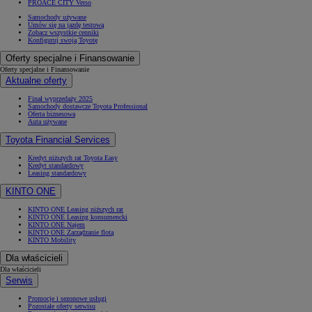
PROACE CITY Verso
Samochody używane
Umów się na jazdę testową
Zobacz wszystkie cenniki
Konfiguruj swoją Toyotę
Oferty specjalne i Finansowanie
Oferty specjalne i Finansowanie
Aktualne oferty
Finał wyprzedaży 2025
Samochody dostawcze Toyota Professional
Oferta biznesowa
Auta używane
Toyota Financial Services
Kredyt niższych rat Toyota Easy
Kredyt standardowy
Leasing standardowy
KINTO ONE
KINTO ONE Leasing niższych rat
KINTO ONE Leasing konsumencki
KINTO ONE Najem
KINTO ONE Zarządzanie flotą
KINTO Mobility
Dla właścicieli
Dla właścicieli
Serwis
Promocje i sezonowe usługi
Pozostałe oferty serwisu