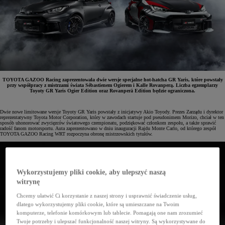
TOYOTA GAZOO Racing zaprezentowała dwie wersje specjalne hot-hatcha GR Yaris, które powstały
przy współpracy z mistrzami świata Sébastienem Ogierem i Kalle Rovanperą. Liczba egzemplarzy
Toyoty GR Yaris Ogier Edition oraz Rovanperä Edition będzie ograniczona.
Dwie nowe limitowane wersje Toyoty GR Yaris powstały z inicjatywy Akio Toyody. Prezes Zarządu i dyrektor
reprezentatywny Toyota Motor Corporation, który w zawodach startuje pod pseudonimem Morizo, chciał w ten
sposób uhonorować zwycięzców światowego czempionatu, podziękować członkom zespołu, a także sprawić
radość fanom motorsportu. Auta zaprezentowano w dniu inauguracji Rajdu Monte Carlo, od którego zespół
TOYOTA GAZOO Racing WRT rozpoczyna obronę mistrzowskich tytułów.
Wykorzystujemy pliki cookie, aby ulepszyć naszą
witrynę
Chcemy ułatwić Ci korzystanie z naszej strony i usprawnić świadczenie usług,
dlatego wykorzystujemy pliki cookie, które są umieszczane na Twoim
komputerze, telefonie komórkowym lub tablecie. Pomagają one nam zrozumieć
Twoje potrzeby i ulepszać funkcjonalność naszej witryny. Są wykorzystywane do