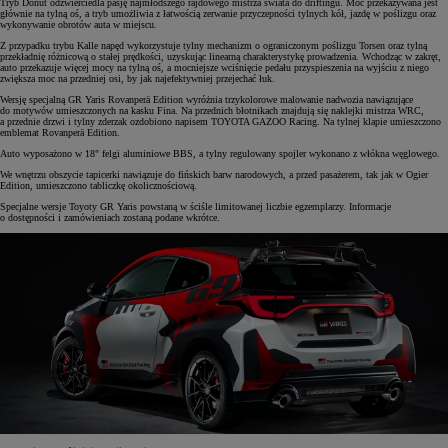
Tryb Donut odzwierciedla pasję najmłodszego rajdowego mistrza świata do driftingu. Moc przekazywana jest
głównie na tylną oś, a tryb umożliwia z łatwością zerwanie przyczepności tylnych kół, jazdę w poślizgu oraz
wykonywanie obrotów auta w miejscu.
Z przypadku trybu Kalle napęd wykorzystuje tylny mechanizm o ograniczonym poślizgu Torsen oraz tylną
przekładnię różnicową o stałej prędkości, uzyskując linearną charakterystykę prowadzenia. Wchodząc w zakręt,
auto przekazuje więcej mocy na tylną oś, a mocniejsze wciśnięcie pedału przyspieszenia na wyjściu z niego
zwiększa moc na przedniej osi, by jak najefektywniej przejechać łuk.
Wersję specjalną GR Yaris Rovanperä Edition wyróżnia trzykolorowe malowanie nadwozia nawiązujące
do motywów umieszczonych na kasku Fina. Na przednich błotnikach znajdują się naklejki mistrza WRC,
a przednie drzwi i tylny zderzak ozdobiono napisem TOYOTA GAZOO Racing. Na tylnej klapie umieszczono
emblemat Rovanperä Edition.
Auto wyposażono w 18" felgi aluminiowe BBS, a tylny regulowany spojler wykonano z włókna węglowego.
We wnętrzu obszycie tapicerki nawiązuje do fińskich barw narodowych, a przed pasażerem, tak jak w Ogier
Edition, umieszczono tabliczkę okolicznościową.
Specjalne wersje Toyoty GR Yaris powstaną w ściśle limitowanej liczbie egzemplarzy. Informacje
o dostępności i zamówieniach zostaną podane wkrótce.