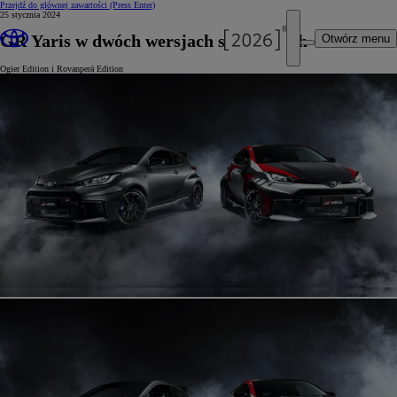
Przejdź do głównej zawartości
(Press Enter)
25 stycznia 2024
GR Yaris w dwóch wersjach specjalnych
Otwórz menu
Ogier Edition i Rovanperä Edition