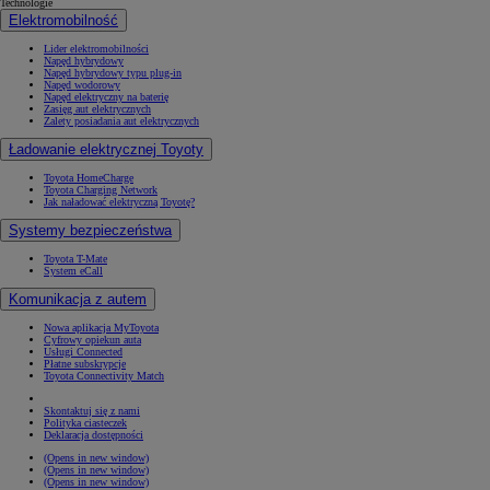
Technologie
Elektromobilność
Lider elektromobilności
Napęd hybrydowy
Napęd hybrydowy typu plug-in
Napęd wodorowy
Napęd elektryczny na baterię
Zasięg aut elektrycznych
Zalety posiadania aut elektrycznych
Ładowanie elektrycznej Toyoty
Toyota HomeCharge
Toyota Charging Network
Jak naładować elektryczną Toyotę?
Systemy bezpieczeństwa
Toyota T-Mate
System eCall
Komunikacja z autem
Nowa aplikacja MyToyota
Cyfrowy opiekun auta
Usługi Connected
Płatne subskrypcje
Toyota Connectivity Match
Skontaktuj się z nami
Polityka ciasteczek
Deklaracja dostępności
(Opens in new window)
(Opens in new window)
(Opens in new window)